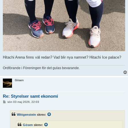
Hitachi Arena finns väl redan? Vad blir nya namnet? Hitachi Ice palace?
Ordförande i Föreningen för det gulas bevarande.
Gösen
Re: Styrelser samt ekonomi
I
sön 03 maj 2026, 22:03
n
l
ä
Wittgenstein
skrev:
g
g
Gösen
skrev: