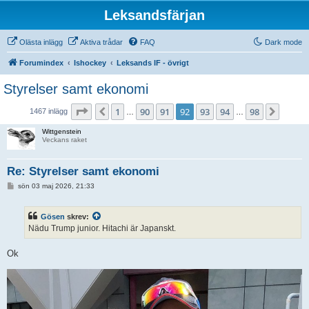
Leksandsfärjan
Olästa inlägg
Aktiva trådar
FAQ
Dark mode
Forumindex
Ishockey
Leksands IF - övrigt
Styrelser samt ekonomi
Sida
92
av
98
1
90
91
92
93
94
98
Föregående
Nästa
1467 inlägg
…
…
Wittgenstein
Veckans raket
Re: Styrelser samt ekonomi
I
sön 03 maj 2026, 21:33
n
l
ä
Gösen
skrev:
g
g
Nädu Trump junior. Hitachi är Japanskt.
Ok