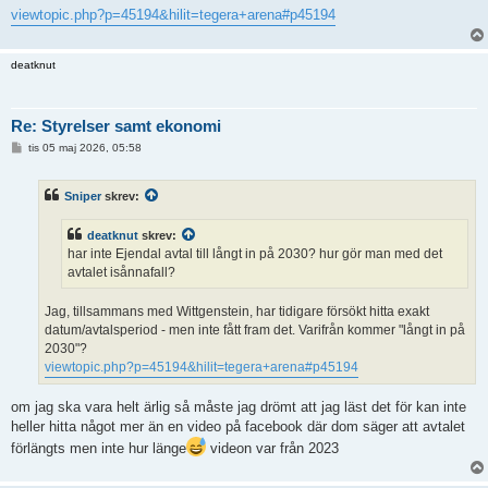
viewtopic.php?p=45194&hilit=tegera+arena#p45194
deatknut
Re: Styrelser samt ekonomi
I
tis 05 maj 2026, 05:58
n
l
ä
Sniper
skrev:
g
g
deatknut
skrev:
har inte Ejendal avtal till långt in på 2030? hur gör man med det
avtalet isånnafall?
Jag, tillsammans med Wittgenstein, har tidigare försökt hitta exakt
datum/avtalsperiod - men inte fått fram det. Varifrån kommer "långt in på
2030"?
viewtopic.php?p=45194&hilit=tegera+arena#p45194
om jag ska vara helt ärlig så måste jag drömt att jag läst det för kan inte
heller hitta något mer än en video på facebook där dom säger att avtalet
förlängts men inte hur länge
videon var från 2023