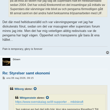
på att trilla av stolen när jag såg att Superstars haft en heltidsanställd
sedan 2004. Det har också förekommit en del insamlingar på initiativ av
Superstars där värvningar inte blivit av och pengarna förmodligen gått
till annat samt en del andra halvt tveksamma tröjsamarbeten med LIF.
Det där med heltidsanställd och var värvningspengar vet jag har
diskuterats förut, sedan om det var masugnen eller superstars forum
minns jag inte. Men det har mig veterligen aldrig redovisats var de
pengarna har tagit vägen. Öppenhet och transparens går bara åt ena
hållet...
Pain is temporary, glory is forever
Gösen
Re: Styrelser samt ekonomi
I
ons 06 maj 2026, 09:15
n
l
ä
Wiborg
skrev:
g
g
Wittgenstein
skrev:
https://www.svenskalag.se/lif-supporter ... mtidskraft
Jag saknar en hel del info här. Hur ska pengarna förvaltas? Till