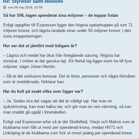
Re: Styrelser samt ekonomi
I
ons 06 maj 2026, 10:58
n
l
Så har SHL-lagen spenderat sina miljoner – de toppar listan
ä
g
Enligt uppgifter till Expressen ligger den högsta spelartruppen på runt 71
g
miljoner kronor, och lägsta landade strax under 50 miljoner kronor, i den
sista inrapporteringen.
Hur ser det ut jämfört med tidigare år?
– Lägsta och medel har ökat från föregående säsong. Högsta har
minskat. I mitten är det ganska tajt. Ett flertal lag ligger inom tre till fyra
miljoner, säger Johan Hemlin.
– Då är det exklusive bonusar. Det är löner, pensioner och några förmåner
som är medräknade, förklarar han.
Har du koll på exakt vilka som ligger var?
– Ja. Sedan ska det sägas att det är väldigt tajt. Har man en
sjukskrivning, kan man halka ner, och gör man en sen värvning, så kan
man snabbt gå uppåt i lönetabellen.
Enligt vad Expressen erfar så är det Skellefteå, Växjö och Malmö som är
klubbarna som fått ut mest per spenderad krona, medan HV71 och
Linköping är de klubbarna som fick ut minst poäng per spenderad krona.