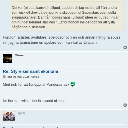
Det var (otippat kanske) Lillgud, Ludde och jag med bifall från andra
som gick ett drev på det sjunkna skeppet mot Superstars eventuella
skumraskaffärer. Därifrån föddes hans (Lillgud) idéer och utredningar
om hur det forumet 'släcktes ". Ett för honom insiderjobb för att tysta
pågående diskussion.
Förutom artister, avslutare, speldosor och en och annan nyttig rälsbuss
vill jag ha åtminstone en spelare som kan kallas Dräparn.
Gösen
Re: Styrelser samt ekonomi
I
ons 06 maj 2026, 09:58
n
l
Med risk för att ha öppnat Pandoras ask
ä
g
g
I'm the man with a fork in a world of soup
syd b.