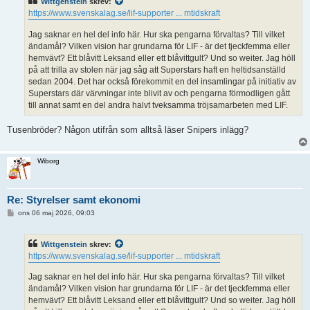
Wittgenstein
skrev:
g
g
https://www.svenskalag.se/lif-supporter ... mtidskraft
Jag saknar en hel del info här. Hur ska pengarna förvaltas? Till vilket
ändamål? Vilken vision har grundarna för LIF - är det tjeckfemma eller
hemvävt? Ett blåvitt Leksand eller ett blåvittgult? Und so weiter. Jag höll
på att trilla av stolen när jag såg att Superstars haft en heltidsanställd
sedan 2004. Det har också förekommit en del insamlingar på initiativ av
Superstars där värvningar inte blivit av och pengarna förmodligen gått
till annat samt en del andra halvt tveksamma tröjsamarbeten med LIF.
Tusenbröder? Någon utifrån som alltså läser Snipers inlägg?
Wiborg
Re: Styrelser samt ekonomi
I
ons 06 maj 2026, 09:03
n
l
ä
Wittgenstein
skrev:
g
g
https://www.svenskalag.se/lif-supporter ... mtidskraft
Jag saknar en hel del info här. Hur ska pengarna förvaltas? Till vilket
ändamål? Vilken vision har grundarna för LIF - är det tjeckfemma eller
hemvävt? Ett blåvitt Leksand eller ett blåvittgult? Und so weiter. Jag höll