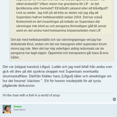
vilket ändamål? Vilken vision har grundarna för LIF - är det
tjeckfemma eller hemvävt? Ett blåvitt Leksand eller ett blåvittgult?
Und so weiter. Jag höll på att trilla av stolen när jag såg att
Superstars haft en heltidsanställd sedan 2004. Det har också
förekommit en del insamlingar på initiativ av Superstars där
värvningar inte blivit av och pengarna förmodligen gått till annat
samt en del andra halvt tveksamma tröjsamarbeten med LIF.
Det där med heltidsanställd och var värvningspengar vet jag har
diskuterats förut, sedan om det var masugnen eller superstars forum
minns jag inte. Men det har mig veterligen aldrig redovisats var de
pengarna har tagit vägen. Öppenhet och transparens går bara åt ena
hållet...
Det var (otippat kanske) Lillgud, Ludde och jag med bifall från andra som
gick ett drev på det sjunkna skeppet mot Superstars eventuella
skumraskaffärer. Därifrån föddes hans (Lillgud) idéer och utredningar om
hur det forumet 'släcktes ". Ett för honom insiderjobb för att tysta
pågående diskussion.
I'm the man with a fork in a world of soup
Sniper
Intendent