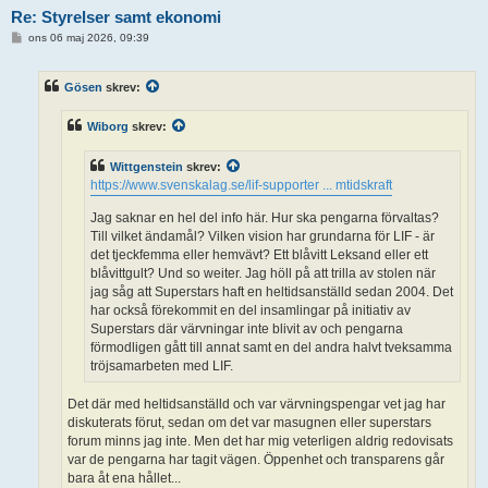
Re: Styrelser samt ekonomi
I
ons 06 maj 2026, 09:39
n
l
ä
Gösen
skrev:
g
g
Wiborg
skrev:
Wittgenstein
skrev:
https://www.svenskalag.se/lif-supporter ... mtidskraft
Jag saknar en hel del info här. Hur ska pengarna förvaltas?
Till vilket ändamål? Vilken vision har grundarna för LIF - är
det tjeckfemma eller hemvävt? Ett blåvitt Leksand eller ett
blåvittgult? Und so weiter. Jag höll på att trilla av stolen när
jag såg att Superstars haft en heltidsanställd sedan 2004. Det
har också förekommit en del insamlingar på initiativ av
Superstars där värvningar inte blivit av och pengarna
förmodligen gått till annat samt en del andra halvt tveksamma
tröjsamarbeten med LIF.
Det där med heltidsanställd och var värvningspengar vet jag har
diskuterats förut, sedan om det var masugnen eller superstars
forum minns jag inte. Men det har mig veterligen aldrig redovisats
var de pengarna har tagit vägen. Öppenhet och transparens går
bara åt ena hållet...