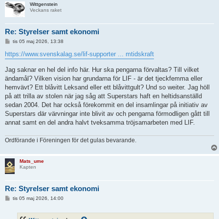
Wittgenstein
Veckans raket
Re: Styrelser samt ekonomi
I
tis 05 maj 2026, 13:38
n
l
https://www.svenskalag.se/lif-supporter ... mtidskraft
ä
g
Jag saknar en hel del info här. Hur ska pengarna förvaltas? Till vilket
g
ändamål? Vilken vision har grundarna för LIF - är det tjeckfemma eller
hemvävt? Ett blåvitt Leksand eller ett blåvittgult? Und so weiter. Jag höll
på att trilla av stolen när jag såg att Superstars haft en heltidsanställd
sedan 2004. Det har också förekommit en del insamlingar på initiativ av
Superstars där värvningar inte blivit av och pengarna förmodligen gått till
annat samt en del andra halvt tveksamma tröjsamarbeten med LIF.
Ordförande i Föreningen för det gulas bevarande.
Mats_ume
Kapten
Re: Styrelser samt ekonomi
I
tis 05 maj 2026, 14:00
n
l
ä