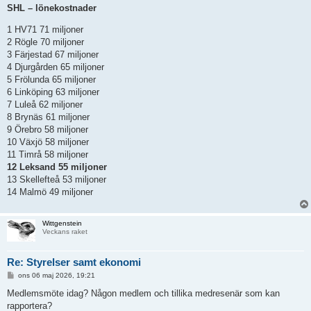
SHL – lönekostnader
1 HV71 71 miljoner
2 Rögle 70 miljoner
3 Färjestad 67 miljoner
4 Djurgården 65 miljoner
5 Frölunda 65 miljoner
6 Linköping 63 miljoner
7 Luleå 62 miljoner
8 Brynäs 61 miljoner
9 Örebro 58 miljoner
10 Växjö 58 miljoner
11 Timrå 58 miljoner
12 Leksand 55 miljoner
13 Skellefteå 53 miljoner
14 Malmö 49 miljoner
Wittgenstein
Veckans raket
Re: Styrelser samt ekonomi
I
ons 06 maj 2026, 19:21
n
l
Medlemsmöte idag? Någon medlem och tillika medresenär som kan
ä
rapportera?
g