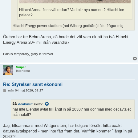
Hitachi Arena finns väl redan? Vad blir nya namnet? Hitachi Ice
palace?
Hitachi Enegy power stadium (not Wiborg godkänt) if du frågar mig.
Örebro har tre Behrn Arena, då borde det väl vara ok att ha två Hitachi
Energy Arena 20+ mil ifrån varandra?
Pain is temporary, glory is forever
Sniper
Intendent
Re: Styrelser samt ekonomi
I
mån 04 maj 2026, 08:27
n
l
ä
deatknut
skrev:
g
g
har inte Ejendal avtal till långt in på 2030? hur gör man med det avtalet
isånnafall?
Jag, tillsammans med Wittgenstein, har tidigare försökt hitta exakt
datum/avtalsperiod - men inte fått fram det. Varifrån kommer "långt in på
2030"?