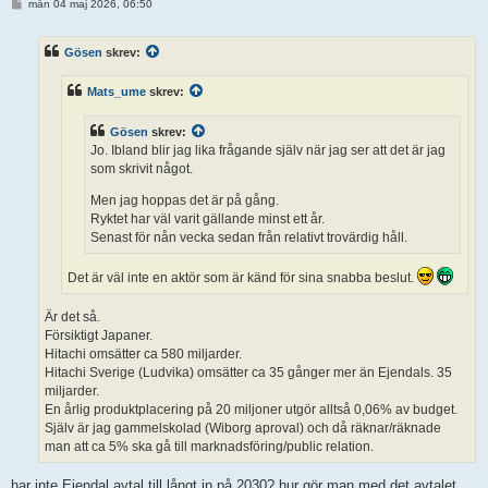
I
mån 04 maj 2026, 06:50
n
l
ä
Gösen
skrev:
g
g
Mats_ume
skrev:
Gösen
skrev:
Jo. Ibland blir jag lika frågande själv när jag ser att det är jag
som skrivit något.
Men jag hoppas det är på gång.
Ryktet har väl varit gällande minst ett år.
Senast för nån vecka sedan från relativt trovärdig håll.
Det är väl inte en aktör som är känd för sina snabba beslut.
Är det så.
Försiktigt Japaner.
Hitachi omsätter ca 580 miljarder.
Hitachi Sverige (Ludvika) omsätter ca 35 gånger mer än Ejendals. 35
miljarder.
En årlig produktplacering på 20 miljoner utgör alltså 0,06% av budget.
Själv är jag gammelskolad (Wiborg aproval) och då räknar/räknade
man att ca 5% ska gå till marknadsföring/public relation.
har inte Ejendal avtal till långt in på 2030? hur gör man med det avtalet