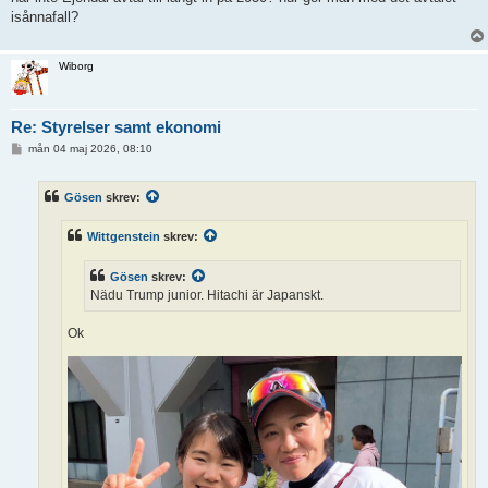
isånnafall?
Wiborg
Re: Styrelser samt ekonomi
I
mån 04 maj 2026, 08:10
n
l
ä
Gösen
skrev:
g
g
Wittgenstein
skrev:
Gösen
skrev:
Nädu Trump junior. Hitachi är Japanskt.
Ok