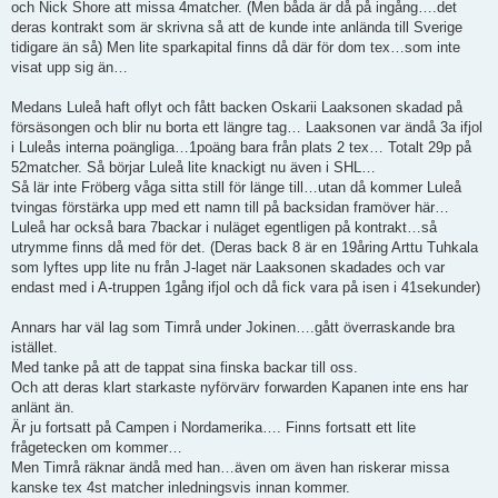
och Nick Shore att missa 4matcher. (Men båda är då på ingång….det
deras kontrakt som är skrivna så att de kunde inte anlända till Sverige
tidigare än så) Men lite sparkapital finns då där för dom tex…som inte
visat upp sig än…
Medans Luleå haft oflyt och fått backen Oskarii Laaksonen skadad på
försäsongen och blir nu borta ett längre tag… Laaksonen var ändå 3a ifjol
i Luleås interna poängliga…1poäng bara från plats 2 tex… Totalt 29p på
52matcher. Så börjar Luleå lite knackigt nu även i SHL…
Så lär inte Fröberg våga sitta still för länge till…utan då kommer Luleå
tvingas förstärka upp med ett namn till på backsidan framöver här…
Luleå har också bara 7backar i nuläget egentligen på kontrakt…så
utrymme finns då med för det. (Deras back 8 är en 19åring Arttu Tuhkala
som lyftes upp lite nu från J-laget när Laaksonen skadades och var
endast med i A-truppen 1gång ifjol och då fick vara på isen i 41sekunder)
Annars har väl lag som Timrå under Jokinen….gått överraskande bra
istället.
Med tanke på att de tappat sina finska backar till oss.
Och att deras klart starkaste nyförvärv forwarden Kapanen inte ens har
anlänt än.
Är ju fortsatt på Campen i Nordamerika…. Finns fortsatt ett lite
frågetecken om kommer…
Men Timrå räknar ändå med han…även om även han riskerar missa
kanske tex 4st matcher inledningsvis innan kommer.