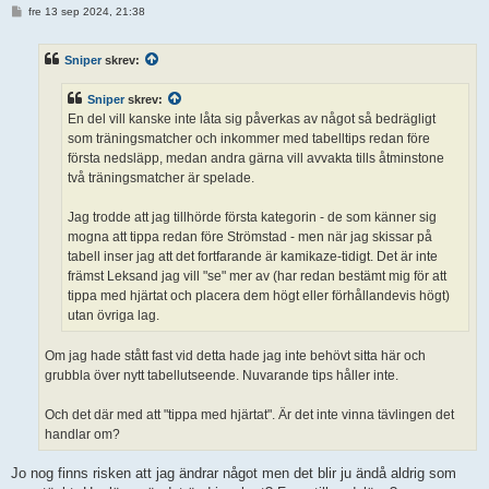
I
fre 13 sep 2024, 21:38
n
l
ä
Sniper
skrev:
g
g
Sniper
skrev:
En del vill kanske inte låta sig påverkas av något så bedrägligt
som träningsmatcher och inkommer med tabelltips redan före
första nedsläpp, medan andra gärna vill avvakta tills åtminstone
två träningsmatcher är spelade.
Jag trodde att jag tillhörde första kategorin - de som känner sig
mogna att tippa redan före Strömstad - men när jag skissar på
tabell inser jag att det fortfarande är kamikaze-tidigt. Det är inte
främst Leksand jag vill "se" mer av (har redan bestämt mig för att
tippa med hjärtat och placera dem högt eller förhållandevis högt)
utan övriga lag.
Om jag hade stått fast vid detta hade jag inte behövt sitta här och
grubbla över nytt tabellutseende. Nuvarande tips håller inte.
Och det där med att "tippa med hjärtat". Är det inte vinna tävlingen det
handlar om?
Jo nog finns risken att jag ändrar något men det blir ju ändå aldrig som