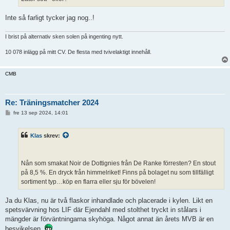
Inte så farligt tycker jag nog..!
I brist på alternativ sken solen på ingenting nytt.
10 078 inlägg på mitt CV. De flesta med tvivelaktigt innehåll.
CMB
Re: Träningsmatcher 2024
I
fre 13 sep 2024, 14:01
n
l
ä
Klas
skrev:
g
g
Nån som smakat Noir de Dottignies från De Ranke förresten? En stout
på 8,5 %. En dryck från himmelriket! Finns på bolaget nu som tillfälligt
sortiment typ…köp en flarra eller sju för bövelen!
Ja du Klas, nu är två flaskor inhandlade och placerade i kylen. Likt en
spetsvärvning hos LIF där Ejendahl med stolthet tryckt in stålars i
mängder är förväntningarna skyhöga. Något annat än årets MVB är en
besvikelsen.