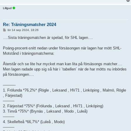
Lillgud
Re: Träningsmatcher 2024
I
lör 14 sep 2024, 18:26
n
l
….Sista träningsmatchen är spelad, för SHL lagen….
ä
g
g
Poäng-procent-snitt nedan under försäsongen när lagen har mött SHL-
Motstånd i träningsmatcherna:
Återstår och se lite hur mycket man kan lita på försäsongs matcher….
Men lagen radade upp sig så här i `tabellen´ när de har mötts nu inbördes
på försäsongen….
———-
1. Frölunda *76,2%* (Rögle , Leksand , HV71 , Linköping , Malmö, Rögle
, Färjestad)
———
2. Färjestad *75%* (Frölunda , Leksand , HV71 , Linköping)
3. Timrå *75%* (Brynäs , Leksand , Modo , Luleå)
———
4. Skellefteå *66,7%* (Luleå , Modo)
———