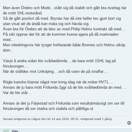
Men även Örebro och Modo…stått sig då stabilt och gått bra överlag när
de mött SHL-motstånd.
Så de gått positivt då med. Brynäs har då inte heller tex gjort bort sig
utan visat att de ändå kan mäta sig och hävda sig.
Även bra för Örebro att de blev av med Philip Holms kontrakt då med….
På sikt öppnar det för att de kommer kunna agera på då marknaden
med…
Men inledningsvis här tynger fortfarande både Bromes och Holms utköp
dom…
Växjö å andra sidan lite svårbedömda….de bara mött 1SHL lag på
försäsongen….
När de ställdes mot Linköping….och då vann de på straffar….
Rögle kanske klarnar något mer kring idag när de möter HV71….
Annars de ju bara mött Frölunda 2ggr så de lite svårbedömda än med….
Var de lite står…
Annars är det ju Färjestad och Frölunda som resultatmässigt om ser till
försäsongen då ser starka och stabila och pålitliga ut.
Senast redigerad av
Lillgud
den lör 14 sep 2024, 08:31, redigerad totalt 1 gång.
Klas