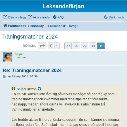
Leksandsfärjan
Olästa inlägg
Aktiva trådar
FAQ
Dark mode
Forumindex
Ishockey
Leksands IF - övrigt
Träningsmatcher 2024
Sida
31
av
31
1
27
28
29
30
31
Föregående
460 inlägg
…
Sniper
Intendent
Re: Träningsmatcher 2024
I
fre 13 sep 2024, 09:56
n
l
ä
Sniper
skrev:
g
g
En del vill kanske inte låta sig påverkas av något så bedrägligt som
träningsmatcher och inkommer med tabelltips redan före första
nedsläpp, medan andra gärna vill avvakta tills åtminstone två
träningsmatcher är spelade.
Jag trodde att jag tillhörde första kategorin - de som känner sig mogna
att tippa redan före Strömstad - men när jag skissar på tabell inser jag