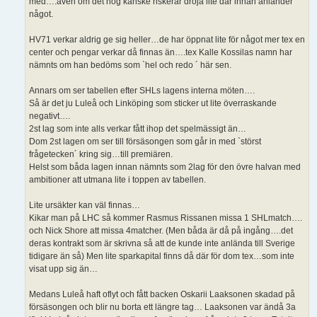
med….även om det nog kanske riskerar dröja lite där innan anländer
något.
HV71 verkar aldrig ge sig heller…de har öppnat lite för något mer tex en
center och pengar verkar då finnas än….tex Kalle Kossilas namn har
nämnts om han bedöms som `hel och redo ´ här sen.
Annars om ser tabellen efter SHLs lagens interna möten….
Så är det ju Luleå och Linköping som sticker ut lite överraskande
negativt….
2st lag som inte alls verkar fått ihop det spelmässigt än…
Dom 2st lagen om ser till försäsongen som går in med `störst
frågetecken´ kring sig…till premiären.
Helst som båda lagen innan nämnts som 2lag för den övre halvan med
ambitioner att utmana lite i toppen av tabellen.
Lite ursäkter kan väl finnas…
Kikar man på LHC så kommer Rasmus Rissanen missa 1 SHLmatch….
och Nick Shore att missa 4matcher. (Men båda är då på ingång….det
deras kontrakt som är skrivna så att de kunde inte anlända till Sverige
tidigare än så) Men lite sparkapital finns då där för dom tex…som inte
visat upp sig än…
Medans Luleå haft oflyt och fått backen Oskarii Laaksonen skadad på
försäsongen och blir nu borta ett längre tag… Laaksonen var ändå 3a