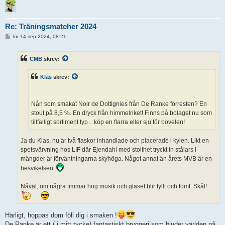
Re: Träningsmatcher 2024
I
lör 14 sep 2024, 08:21
n
l
ä
CMB
skrev:
g
g
Klas
skrev:
Nån som smakat Noir de Dottignies från De Ranke förresten? En
stout på 8,5 %. En dryck från himmelriket! Finns på bolaget nu som
tillfälligt sortiment typ…köp en flarra eller sju för bövelen!
Ja du Klas, nu är två flaskor inhandlade och placerade i kylen. Likt en
spetsvärvning hos LIF där Ejendahl med stolthet tryckt in stålars i
mängder är förväntningarna skyhöga. Något annat än årets MVB är en
besvikelsen.
Nåväl, om några timmar hög musik och glaset blir fyllt och tömt. Skål!
Härligt, hoppas dom föll dig i smaken !
De Ranke är ett ( i mitt tycke) fantastiskt bryggeri som bjuder världen på