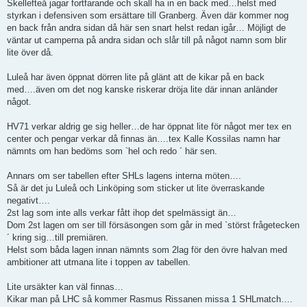
Skellefteå jagar fortfarande och skall ha in en back med…helst med
styrkan i defensiven som ersättare till Granberg. Även där kommer nog
en back från andra sidan då här sen snart helst redan igår… Möjligt de
väntar ut camperna på andra sidan och slår till på något namn som blir
lite över då.
Luleå har även öppnat dörren lite på glänt att de kikar på en back
med….även om det nog kanske riskerar dröja lite där innan anländer
något.
HV71 verkar aldrig ge sig heller…de har öppnat lite för något mer tex en
center och pengar verkar då finnas än….tex Kalle Kossilas namn har
nämnts om han bedöms som `hel och redo ´ här sen.
Annars om ser tabellen efter SHLs lagens interna möten….
Så är det ju Luleå och Linköping som sticker ut lite överraskande
negativt….
2st lag som inte alls verkar fått ihop det spelmässigt än…
Dom 2st lagen om ser till försäsongen som går in med `störst frågetecken
´ kring sig…till premiären.
Helst som båda lagen innan nämnts som 2lag för den övre halvan med
ambitioner att utmana lite i toppen av tabellen.
Lite ursäkter kan väl finnas…
Kikar man på LHC så kommer Rasmus Rissanen missa 1 SHLmatch….