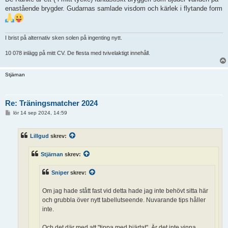
enastående brygder. Gudarnas samlade visdom och kärlek i flytande form
I brist på alternativ sken solen på ingenting nytt.
10 078 inlägg på mitt CV. De flesta med tvivelaktigt innehåll.
Stjärnan
Re: Träningsmatcher 2024
I
lör 14 sep 2024, 14:59
n
l
ä
Lillgud
skrev:
g
g
Stjärnan
skrev:
Sniper
skrev:
Om jag hade stått fast vid detta hade jag inte behövt sitta här
och grubbla över nytt tabellutseende. Nuvarande tips håller
inte.
Och det där med att "tippa med hjärtat". Är det inte vinna