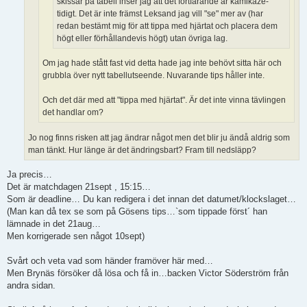
skissar på tabell inser jag att det fortfarande är kamikaze-
tidigt. Det är inte främst Leksand jag vill "se" mer av (har
redan bestämt mig för att tippa med hjärtat och placera dem
högt eller förhållandevis högt) utan övriga lag.
Om jag hade stått fast vid detta hade jag inte behövt sitta här och
grubbla över nytt tabellutseende. Nuvarande tips håller inte.
Och det där med att "tippa med hjärtat". Är det inte vinna tävlingen
det handlar om?
Jo nog finns risken att jag ändrar något men det blir ju ändå aldrig som
man tänkt. Hur länge är det ändringsbart? Fram till nedsläpp?
Ja precis…
Det är matchdagen 21sept , 15:15…
Som är deadline… Du kan redigera i det innan det datumet/klockslaget…
(Man kan då tex se som på Gösens tips…`som tippade först´ han
lämnade in det 21aug…
Men korrigerade sen något 10sept)
Svårt och veta vad som händer framöver här med…
Men Brynäs försöker då lösa och få in…backen Victor Söderström från
andra sidan.