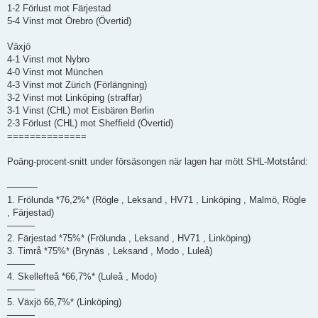
1-2 Förlust mot Färjestad
5-4 Vinst mot Örebro (Övertid)
Växjö
4-1 Vinst mot Nybro
4-0 Vinst mot München
4-3 Vinst mot Zürich (Förlängning)
3-2 Vinst mot Linköping (straffar)
3-1 Vinst (CHL) mot Eisbären Berlin
2-3 Förlust (CHL) mot Sheffield (Övertid)
==============
Poäng-procent-snitt under försäsongen när lagen har mött SHL-Motstånd:
———-
1. Frölunda *76,2%* (Rögle , Leksand , HV71 , Linköping , Malmö, Rögle
, Färjestad)
———
2. Färjestad *75%* (Frölunda , Leksand , HV71 , Linköping)
3. Timrå *75%* (Brynäs , Leksand , Modo , Luleå)
———
4. Skellefteå *66,7%* (Luleå , Modo)
———
5. Växjö 66,7%* (Linköping)
———