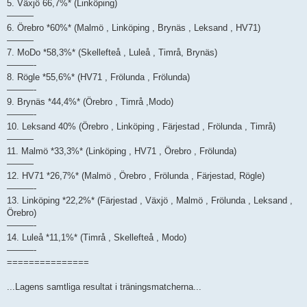
5. Växjö 66,7%* (Linköping)
———
6. Örebro *60%* (Malmö , Linköping , Brynäs , Leksand , HV71)
———
7. MoDo *58,3%* (Skellefteå , Luleå , Timrå, Brynäs)
———-
8. Rögle *55,6%* (HV71 , Frölunda , Frölunda)
———-
9. Brynäs *44,4%* (Örebro , Timrå ,Modo)
———-
10. Leksand 40% (Örebro , Linköping , Färjestad , Frölunda , Timrå)
———
11. Malmö *33,3%* (Linköping , HV71 , Örebro , Frölunda)
———
12. HV71 *26,7%* (Malmö , Örebro , Frölunda , Färjestad, Rögle)
———-
13. Linköping *22,2%* (Färjestad , Växjö , Malmö , Frölunda , Leksand ,
Örebro)
———-
14. Luleå *11,1%* (Timrå , Skellefteå , Modo)
———-
===============
...Lagens samtliga resultat i träningsmatcherna...