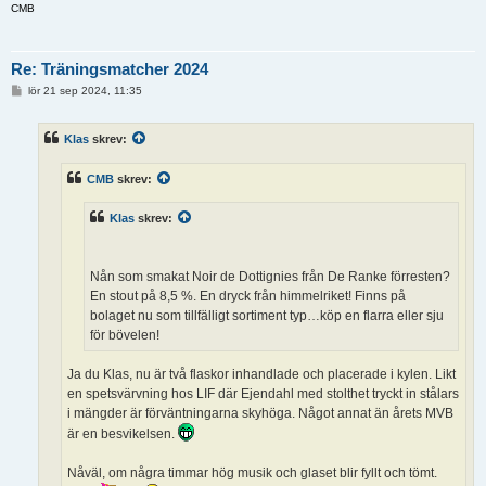
CMB
Re: Träningsmatcher 2024
I
lör 21 sep 2024, 11:35
n
l
ä
Klas
skrev:
g
g
CMB
skrev:
Klas
skrev:
Nån som smakat Noir de Dottignies från De Ranke förresten?
En stout på 8,5 %. En dryck från himmelriket! Finns på
bolaget nu som tillfälligt sortiment typ…köp en flarra eller sju
för bövelen!
Ja du Klas, nu är två flaskor inhandlade och placerade i kylen. Likt
en spetsvärvning hos LIF där Ejendahl med stolthet tryckt in stålars
i mängder är förväntningarna skyhöga. Något annat än årets MVB
är en besvikelsen.
Nåväl, om några timmar hög musik och glaset blir fyllt och tömt.