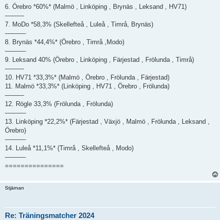
6. Örebro *60%* (Malmö , Linköping , Brynäs , Leksand , HV71)
———
7. MoDo *58,3% (Skellefteå , Luleå , Timrå, Brynäs)
———-
8. Brynäs *44,4%* (Örebro , Timrå ,Modo)
———-
9. Leksand 40% (Örebro , Linköping , Färjestad , Frölunda , Timrå)
———
10. HV71 *33,3%* (Malmö , Örebro , Frölunda , Färjestad)
11. Malmö *33,3%* (Linköping , HV71 , Örebro , Frölunda)
———
12. Rögle 33,3% (Frölunda , Frölunda)
———-
13. Linköping *22,2%* (Färjestad , Växjö , Malmö , Frölunda , Leksand ,
Örebro)
———-
14. Luleå *11,1%* (Timrå , Skellefteå , Modo)
———-
===============
Stjärnan
Re: Träningsmatcher 2024