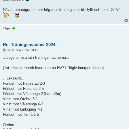
Nåväl, om några timmar hög musik och glaset blir fyllt och tömt. Skål!
Lillgud
Re: Träningsmatcher 2024
I
fre 13 sep 2024, 20:48
n
l
...Lagens resultat i träningsmatcherna...
ä
g
g
(1st träningsmatch kvar bara nu HV71-Rögle imorgon lördag)
…Leksand…
Förlust mot Färjestad 2-3
Förlust mot Frölunda 3-5
Förlust mot Vålerenga 2-3 (straffar)
Vinst mot Örebro 3-1
Vinst mot Vålerenga 6-3
Vinst mot Linköping 7-1
Förlust mot Timrå 1-5
Örebro