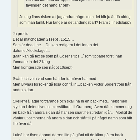
tävlingen det handlar om?
Jo nog finns risken att jag ändrar något men det blir ju ändå aldrig
som man tänkt. Hur länge är det ändringsbart? Fram till nedsläpp?
Ja precis…
Det är matchdagen 21sept , 15:15…
Som är deadline… Du kan redigera i det innan det
datumet/klockslaget…
(Man kan då tex se som på Gösens tips…`som tippade först´ han
lämnade in det 21aug…
Men korrigerade sen något 10sept)
Svårt och veta vad som händer framöver här med…
Men Brynäs försöker då lösa och få in…backen Victor Söderström från
andra sidan.
Skellefteå jagar fortfarande och skall ha in en back med…helst med
styrkan i defensiven som ersättare till Granberg. Även där kommer nog
en back från andra sidan då här sen snart helst redan igår… Möjligt de
väntar ut camperna på andra sidan och slår till på något namn som blir
lite över då.
Luleå har även öppnat dörren lite på glänt att de kikar på en back