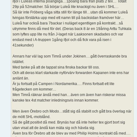
ifjol i Luleås interna poängliga…1poäng bara från plats 2 tex… Totalt
29p på 52matcher. Så börjar Luleå lite knackigt nu även i SHL…
Så lär inte Fröberg våga sitta still för länge till…utan då kommer Luleå
tvingas förstärka upp med ett namn till på backsidan framöver här…
Luleå har också bara 7backar i nuläget egentligen på kontrakt…så
utrymme finns då med för det. (Deras back 8 är en 19åring Arttu Tuhkala
som lyftes upp lite nu från J-laget när Laaksonen skadades och var
endast med i A-truppen 1gång ifjol och då fick vara på isen i
41sekunder)
Annars har väl lag som Timrå under Jokinen….gått överraskande bra
istället.
Med tanke på att de tappat sina finska backar till oss.
Och att deras klart starkaste nyförvärv forwarden Kapanen inte ens har
anlänt än.
Är ju fortsatt på Campen i Nordamerika…. Finns fortsatt ett lite
frågetecken om kommer…
Men Timrå räknar ändå med han…även om även han riskerar missa
kanske tex 4st matcher inledningsvis innan kommer.
Men även Örebro och Modo…stått sig då stabilt och gått bra överlag när
de mött SHL-motstånd.
Så de gått positivt då med. Brynäs har då inte heller tex gjort bort sig
utan visat att de ändå kan mäta sig och hävda sig.
Även bra för Örebro att de blev av med Philip Holms kontrakt då med….