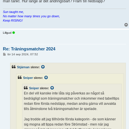
man tänkt. Hur länge är det ändringsbart? Fram till nedsläpp?
Sun taught me,
No matter how many times you go down,
Keep RISING!
Lillgud
Re: Träningsmatcher 2024
I
lör 14 sep 2024, 07:52
n
l
ä
Stjärnan
skrev:
g
g
Sniper
skrev:
Sniper
skrev:
En del vill kanske inte låta sig påverkas av något så
bedrägligt som träningsmatcher och inkommer med tabelltips
redan före första nedsläpp, medan andra gärna vill avvakta
tills åtminstone två träningsmatcher är spelade.
Jag trodde att jag tillhörde första kategorin - de som känner
sig mogna att tippa redan före Strömstad - men när jag