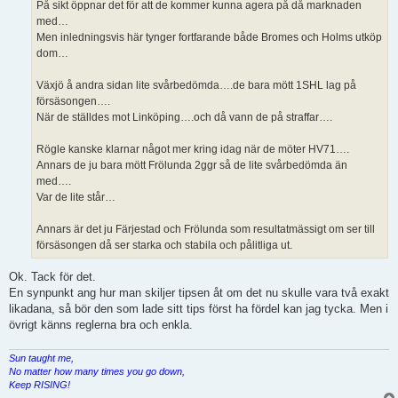
På sikt öppnar det för att de kommer kunna agera på då marknaden
med…
Men inledningsvis här tynger fortfarande både Bromes och Holms utköp
dom…
Växjö å andra sidan lite svårbedömda….de bara mött 1SHL lag på
försäsongen….
När de ställdes mot Linköping….och då vann de på straffar….
Rögle kanske klarnar något mer kring idag när de möter HV71….
Annars de ju bara mött Frölunda 2ggr så de lite svårbedömda än
med….
Var de lite står…
Annars är det ju Färjestad och Frölunda som resultatmässigt om ser till
försäsongen då ser starka och stabila och pålitliga ut.
Ok. Tack för det.
En synpunkt ang hur man skiljer tipsen åt om det nu skulle vara två exakt
likadana, så bör den som lade sitt tips först ha fördel kan jag tycka. Men i
övrigt känns reglerna bra och enkla.
Sun taught me,
No matter how many times you go down,
Keep RISING!