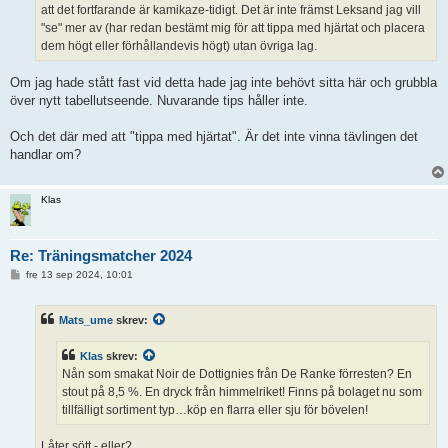
att det fortfarande är kamikaze-tidigt. Det är inte främst Leksand jag vill
"se" mer av (har redan bestämt mig för att tippa med hjärtat och placera
dem högt eller förhållandevis högt) utan övriga lag.
Om jag hade stått fast vid detta hade jag inte behövt sitta här och grubbla
över nytt tabellutseende. Nuvarande tips håller inte.
Och det där med att "tippa med hjärtat". Är det inte vinna tävlingen det
handlar om?
Klas
Re: Träningsmatcher 2024
I
fre 13 sep 2024, 10:01
n
l
ä
Mats_ume
skrev:
g
g
Klas
skrev:
Nån som smakat Noir de Dottignies från De Ranke förresten? En
stout på 8,5 %. En dryck från himmelriket! Finns på bolaget nu som
tillfälligt sortiment typ…köp en flarra eller sju för bövelen!
Låter sött - eller?