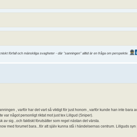
skt förfall och mänskliga svagheter - där "sanningen" alltid är en fråga om perspektiv.
anningen , varför har det vart så viktigt för just honom , varför kunde han inte bara
te var något personligt riktat mot just tex Lillgud (Sniper).
 av sig...och faktiskt förutsätter som regel nästan det värsta.
how med forumet bara...för att själv kunna stå i händelsernas centrum. Lillguds syn 