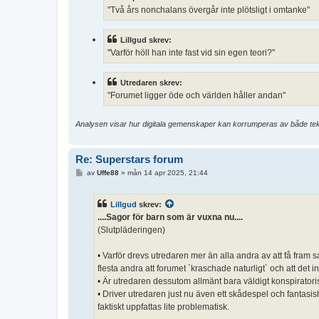
"Två års nonchalans övergår inte plötsligt i omtanke"
Lillgud skrev:
"Varför höll han inte fast vid sin egen teori?"
Utredaren skrev:
"Forumet ligger öde och världen håller andan"
Analysen visar hur digitala gemenskaper kan korrumperas av både tekni
Re: Superstars forum
I
av
Uffe88
»
mån 14 apr 2025, 21:44
n
l
ä
Lillgud
skrev:
g
g
....Sagor för barn som är vuxna nu....
(Slutpläderingen)
• Varför drevs utredaren mer än alla andra av att få fram s
flesta andra att forumet `kraschade naturligt´ och att det in
• Är utredaren dessutom allmänt bara väldigt konspiratorisk
• Driver utredaren just nu även ett skådespel och fantasis
faktiskt uppfattas lite problematisk.