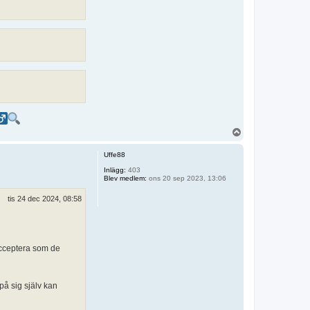
U
p
p
Uffe88
Inlägg:
403
Blev medlem:
ons 20 sep 2023, 13:06
tis 24 dec 2024, 08:58
 acceptera som de
på sig själv kan