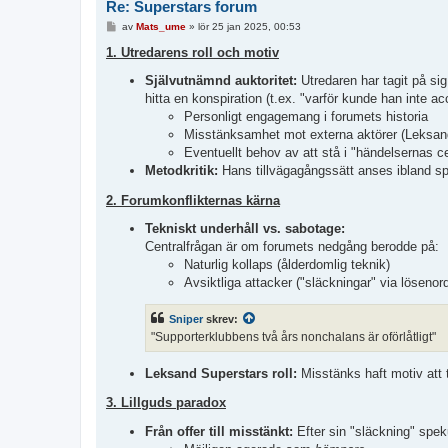
Re: Superstars forum
I
av
Mats_ume
»
lör 25 jan 2025, 00:53
n
l
1. Utredarens roll och motiv
ä
g
Självutnämnd auktoritet:
Utredaren har tagit på si
g
hitta en konspiration (t.ex. "varför kunde han inte a
Personligt engagemang i forumets historia
Misstänksamhet mot externa aktörer (Leksan
Eventuellt behov av att stå i "händelsernas c
Metodkritik:
Hans tillvägagångssätt anses ibland spe
2. Forumkonflikternas kärna
Tekniskt underhåll vs. sabotage:
Centralfrågan är om forumets nedgång berodde på:
Naturlig kollaps (ålderdomlig teknik)
Avsiktliga attacker ("släckningar" via lösenor
Sniper
skrev:
"Supporterklubbens två års nonchalans är oförlåtligt"
Leksand Superstars roll:
Misstänks haft motiv att 
3. Lillguds paradox
Från offer till misstänkt:
Efter sin "släckning" spek