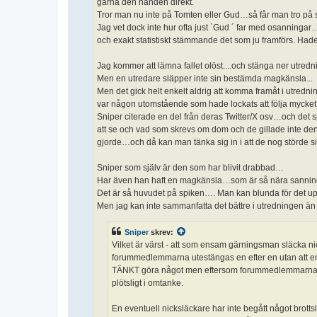
gärna den handen direkt.
Tror man nu inte på Tomten eller Gud…så får man tro på s
Jag vet dock inte hur ofta just `Gud ´ far med osanningar
och exakt statistiskt stämmande det som ju framförs. Ha
Jag kommer att lämna fallet olöst....och stänga ner utredn
Men en utredare släpper inte sin bestämda magkänsla...
Men det gick helt enkelt aldrig att komma framåt i utrednin
var någon utomstående som hade lockats att följa mycket 
Sniper citerade en del från deras Twitter/X osv…och det sp
att se och vad som skrevs om dom och de gillade inte den 
gjorde…och då kan man tänka sig in i att de nog störde s
Sniper som själv är den som har blivit drabbad…
Har även han haft en magkänsla…som är så nära sann
Det är så huvudet på spiken…. Man kan blunda för det 
Men jag kan inte sammanfatta det bättre i utredningen än a
Sniper
skrev:
Vilket är värst - att som ensam gärningsman släcka ni
forummedlemmarna utestängas en efter en utan att en
TÄNKT göra något men eftersom forummedlemmarna inte
plötsligt i omtanke.
En eventuell nicksläckare har inte begått något brottsl