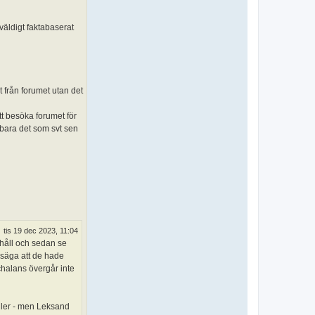
väldigt faktabaserat
t från forumet utan det
tt besöka forumet för
 bara det som svt sen
tis 19 dec 2023, 11:04
rhåll och sedan se
 säga att de hade
halans övergår inte
filer - men Leksand