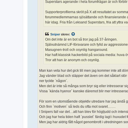
Superstars agerande i hela forumfrågan är och förblir o
Supporterprofilerna skröt på X att resultatet av somma
forummedlemmarnas sjösättande och finansierande av L
här idag. Fria från Leksand Superstars, fria att yttra vad 
Sniper
skrev:
Om det inte är en bot så tror jag på 37-åringen.
Självutnämnd LIF-försvarare och fylld av aggressioner 
Masugnen-troll och osynlig hangaround.
Har haft klassisk hackerbild på sociala media: huva 
Tror att han är anonym och osynlig.
Man kan veta hur det gick till men jag kommer inte att d
Jag vänder blad och släpper det även om det såklart stör mig
ner tyckte `någon´.
Men det är inte så många som bryr sig eller intresserar s
Vissa `kända hyenor´ kanske däremot blir mer intresserade
För som en utomstående objektiv utredare har jag ändå gåt
Och finn `motiven´ så leds du ofta mot svaret…….
I Snipers fall var det…att han blev för högljudd och inte
Och jag har hela tiden haft `pusslet´ färdig lagt i huvudet f
Men jag har aldrig fått något genombrott i utredningen s