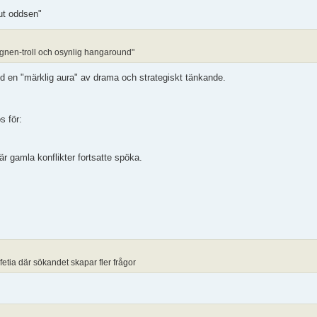
ut oddsen"
sugnen-troll och osynlig hangaround"
 en "märklig aura" av drama och strategiskt tänkande.
 för:
 gamla konflikter fortsatte spöka.
fetia där sökandet skapar fler frågor