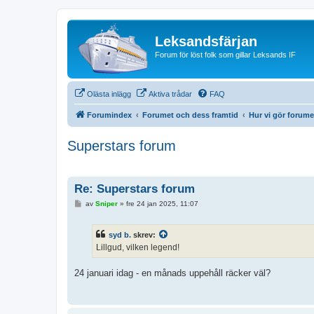
Leksandsfärjan
Forum för löst folk som gillar Leksands IF
Olästa inlägg
Aktiva trådar
FAQ
Forumindex
Forumet och dess framtid
Hur vi gör forume
Superstars forum
Re: Superstars forum
I
av
Sniper
»
fre 24 jan 2025, 11:07
n
l
ä
syd b.
skrev:
g
g
Lillgud, vilken legend!
24 januari idag - en månads uppehåll räcker väl?