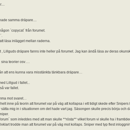
....
d hade samma dräpare....
 någon `copycat´ från forumet.
´.
t läsa inlägget mellan raderna.
llet , Lillguds dräpare fanns inte heller på forumet. Jag kan ändå läsa av deras oku
i sina teorier osv….
 från att ens kunna vara misstänkta tänkbara dräpare…
 Lillgud i fallet...
å var fallet.
komma mot svaret…
 inne på teorin att forumet var på väg att kollapsa i ett tidigt skede efter Snipers b
sätta mig in i situationen om det hade vart jag. Säsongen skulle precis börja och då
niper.
forum´ som inleddes med att man skulle **rösta** vilket forum vi skulle ha i framtide
älvklart trodde man att forumet var på väg mot kollaps. Sniper med typ flest inloggn