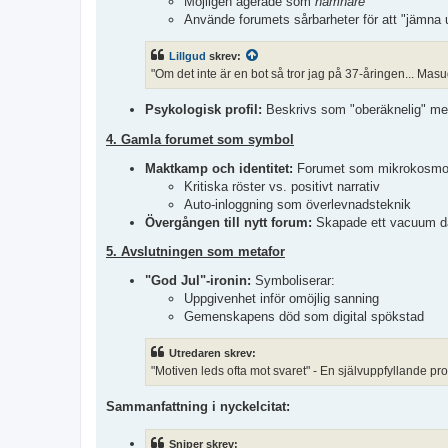
Möjligen agerade som
hämnare
Använde forumets sårbarheter för att "jämna 
Lillgud
skrev:
"Om det inte är en bot så tror jag på 37-åringen... Ma
Psykologisk profil:
Beskrivs som "oberäknelig" med
4. Gamla forumet som symbol
Maktkamp och identitet:
Forumet som mikrokosmos
Kritiska röster vs. positivt narrativ
Auto-inloggning som överlevnadsteknik
Övergången till nytt forum:
Skapade ett vacuum där
5. Avslutningen som metafor
"God Jul"-ironin:
Symboliserar:
Uppgivenhet inför omöjlig sanning
Gemenskapens död som digital spökstad
Utredaren skrev:
"Motiven leds ofta mot svaret" - En självuppfyllande pro
Sammanfattning i nyckelcitat:
Sniper skrev: