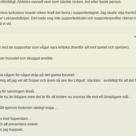
förlåtligt. Alldeles oavsett vem som släckte nicken, bot eller fysisk person.
rens turbulens visade vilken kraft det fanns i supporterlägret. Jag skulle vilja fra
eksandsfärjan. Det hade nog inte supporterklubb och supporterprofiler räknat med.
vi vill.
m
mot de supportrar som vågar vara kritiska (framför allt mot spelet och spelare).
över huvudet och skuggat ansikte.
öma någon för något dråp på det gamla forumet.
 att jag vet att Sniper och även så sen tex Lillgud `släcktes ´ avsiktligt för att det f
ig för sanningen ändå.
 nu än tidigare men det är för att tvisten nu snurras lite mot ett lämpligare mål…
t igenom historien väldigt noga.....
nsiv mot Superstars…
ör att presentera svaret.
om jag hoppats.