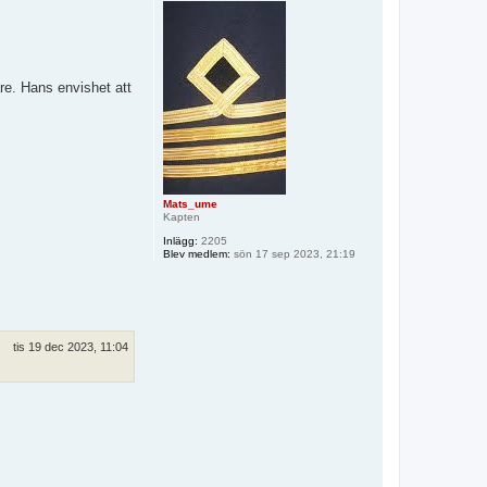
p
re. Hans envishet att
Mats_ume
Kapten
Inlägg:
2205
Blev medlem:
sön 17 sep 2023, 21:19
tis 19 dec 2023, 11:04