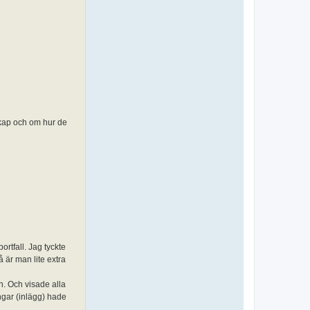
nskap och om hur de
ortfall. Jag tyckte
 är man lite extra
n. Och visade alla
ingar (inlägg) hade