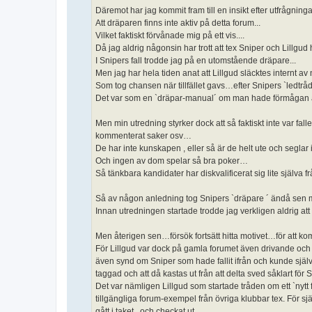
Däremot har jag kommit fram till en insikt efter utfrågningar
Att dräparen finns inte aktiv på detta forum...
Vilket faktiskt förvånade mig på ett vis....
Då jag aldrig någonsin har trott att tex Sniper och Lillgu
I Snipers fall trodde jag på en utomstående dräpare...
Men jag har hela tiden anat att Lillgud släcktes internt av
Som tog chansen när tillfället gavs…efter Snipers `ledtråd
Det var som en `dräpar-manual´ om man hade förmågan at
Men min utredning styrker dock att så faktiskt inte var fa
kommenterat saker osv…
De har inte kunskapen , eller så är de helt ute och seglar 
Och ingen av dom spelar så bra poker…
Så tänkbara kandidater har diskvalificerat sig lite själva
Så av någon anledning tog Snipers `dräpare ´ ändå sen med
Innan utredningen startade trodde jag verkligen aldrig att s
Men återigen sen…försök fortsätt hitta motivet…för att 
För Lillgud var dock på gamla forumet även drivande och helt
även synd om Sniper som hade fallit ifrån och kunde själv 
taggad och att då kastas ut från att delta sved såklart för S
Det var nämligen Lillgud som startade tråden om ett `nytt 
tillgängliga forum-exempel från övriga klubbar tex. För sj
gått i taket...och checkat ut.