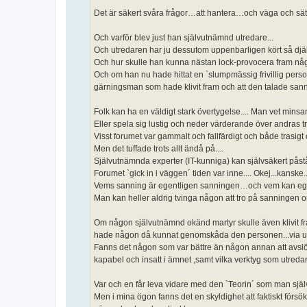
Det är säkert svåra frågor…att hantera…och väga och sä
Och varför blev just han självutnämnd utredare...
Och utredaren har ju dessutom uppenbarligen kört så djä
Och hur skulle han kunna nästan lock-provocera fram nå
Och om han nu hade hittat en `slumpmässig frivillig person
gärningsman som hade klivit fram och att den talade sann
Folk kan ha en väldigt stark övertygelse.... Man vet minsa
Eller spela sig lustig och neder värderande över andras tro
Visst forumet var gammalt och fallfärdigt och både trasigt o
Men det tuffade trots allt ändå på....
Självutnämnda experter (IT-kunniga) kan självsäkert påst
Forumet `gick in i väggen´ tiden var inne.... Okej...kanske...
Vems sanning är egentligen sanningen…och vem kan eg
Man kan heller aldrig tvinga någon att tro på sanningen
Om någon självutnämnd okänd martyr skulle även klivit fram
hade någon då kunnat genomskåda den personen...via utf
Fanns det någon som var bättre än någon annan att avslöj
kapabel och insatt i ämnet ,samt vilka verktyg som utredare
Var och en får leva vidare med den `Teorin´ som man själv 
Men i mina ögon fanns det en skyldighet att faktiskt för