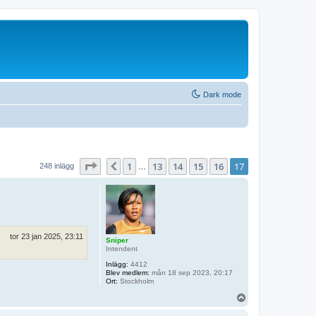
Dark mode
Sida
17
av
17
1
13
14
15
16
17
Föregående
248 inlägg
…
tor 23 jan 2025, 23:11
Sniper
Intendent
Inlägg:
4412
Blev medlem:
mån 18 sep 2023, 20:17
Ort:
Stockholm
U
p