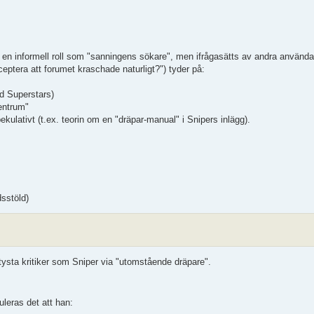
g en informell roll som "sanningens sökare", men ifrågasätts av andra använda
cceptera att forumet kraschade naturligt?") tyder på:
d Superstars)
entrum"
kulativt (t.ex. teorin om en "dräpar-manual" i Snipers inlägg).
dsstöld)
tysta kritiker som Sniper via "utomstående dräpare".
uleras det att han: