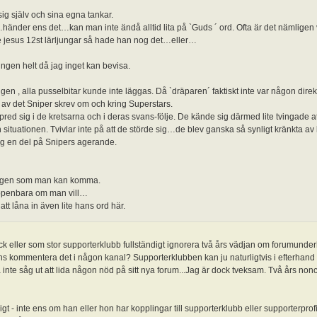
ig själv och sina egna tankar.
…händer ens det…kan man inte ändå alltid lita på `Guds ´ ord. Ofta är det nämligen 
de jesus 12st lärljungar så hade han nog det…eller…
ingen helt då jag inget kan bevisa.
gen , alla pusselbitar kunde inte läggas. Då `dräparen´ faktiskt inte var någon direk
av det Sniper skrev om och kring Superstars.
red sig i de kretsarna och i deras svans-följe. De kände sig därmed lite tvingade a
situationen. Tvivlar inte på att de störde sig…de blev ganska så synligt kränkta av
ig en del på Snipers agerande.
ingen som man kan komma.
uppenbara om man vill…
tt låna in även lite hans ord här.
ck eller som stor supporterklubb fullständigt ignorera två års vädjan om forumunde
s kommentera det i någon kanal? Supporterklubben kan ju naturligtvis i efterhand
 såg ut att lida någon nöd på sitt nya forum...Jag är dock tveksam. Två års nonc
igt - inte ens om han eller hon har kopplingar till supporterklubb eller supporterpro