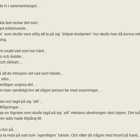
tta in i sammanhanget….
kla fast verkar det som…
got erkännande...
´ som skulle vara villig att ta på sig `dräpar-kostymen´ hur skulle han då kunna veta
ing.
nn exakt vad som har hänt...
 och åsikter...
ch sårbart....
å att de minsann vet vad som hände...
eller...
entligen avgöra det….
 om man samtidigt tror att någon person far med osanningar…
 och tagit på sig `allt´ ,
rågningar....
a en lögnare som skulle tagit på sig `allt´ medans utredningen stod öppen. Det svå
n själv hade tillgång till.
tror på....
söka ta reda på vad som `egentligen´ hände. Och sitter då någon med triumf på han