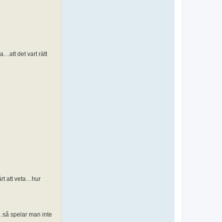
…att det vart rätt
rt att veta…hur
d…så spelar man inte