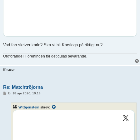
Vad fan skriver karln? Ska vi bli Karsloga på riktigt nu?
Ordförande i Föreningen för det gulas bevarande.
lil'masen
Re: Matchtröjorna
I
lör 18 apr 2026, 10:18
n
l
ä
Wittgenstein
skrev:
g
g