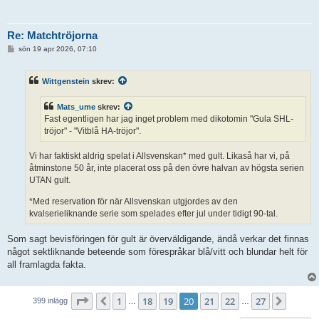
Re: Matchtröjorna
I
sön 19 apr 2026, 07:10
n
l
ä
Wittgenstein
skrev:
g
g
Mats_ume
skrev:
Fast egentligen har jag inget problem med dikotomin "Gula SHL-
tröjor" - "Vitblå HA-tröjor".
Vi har faktiskt aldrig spelat i Allsvenskan* med gult. Likaså har vi, på
åtminstone 50 år, inte placerat oss på den övre halvan av högsta serien
UTAN gult.
*Med reservation för när Allsvenskan utgjordes av den
kvalserieliknande serie som spelades efter jul under tidigt 90-tal.
Som sagt bevisföringen för gult är överväldigande, ändå verkar det finnas
något sektliknande beteende som förespråkar blå/vitt och blundar helt för
all framlagda fakta.
Sida
20
av
27
1
18
19
20
21
22
27
Föregående
Nästa
399 inlägg
…
…