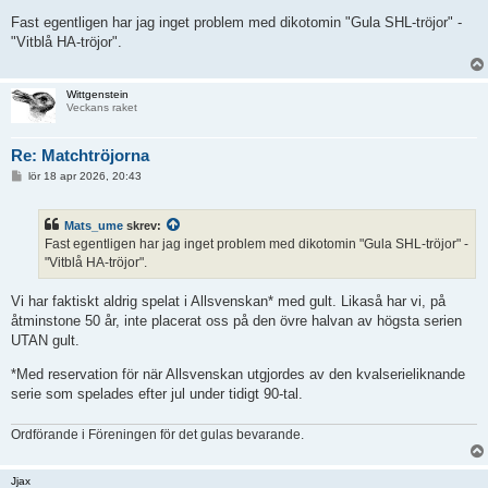
n
l
Fast egentligen har jag inget problem med dikotomin "Gula SHL-tröjor" -
ä
"Vitblå HA-tröjor".
g
g
Wittgenstein
Veckans raket
Re: Matchtröjorna
I
lör 18 apr 2026, 20:43
n
l
ä
Mats_ume
skrev:
g
g
Fast egentligen har jag inget problem med dikotomin "Gula SHL-tröjor" -
"Vitblå HA-tröjor".
Vi har faktiskt aldrig spelat i Allsvenskan* med gult. Likaså har vi, på
åtminstone 50 år, inte placerat oss på den övre halvan av högsta serien
UTAN gult.
*Med reservation för när Allsvenskan utgjordes av den kvalserieliknande
serie som spelades efter jul under tidigt 90-tal.
Ordförande i Föreningen för det gulas bevarande.
Jjax