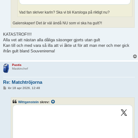
Vad fan skriver karln? Ska vi bli Karsloga på riktigt nu?
Galenskaper! Det är väl ändå NU som vi ska ha gult?!
KATASTROF!!!!
Alla vet att nästan alla dåliga säsonger gjorts utan gult
Kan till och med vara så illa att vi åkte ut för att man mer och mer gick
ifrån gult bland Souvenirerna!
Pastis
Maskinchef
Re: Matchtröjorna
I
lör 18 apr 2026, 12:48
n
l
ä
Wittgenstein
skrev:
g
g