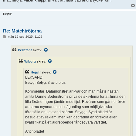
matchtröja, vilket knappt är värt att läsa vad andra tycker om.
Hejalif
Re: Matchtröjorna
I
mån 15 sep 2025, 11:27
n
l
ä
Pellefant
skrev:
g
g
Wiborg
skrev:
Hejalif
skrev:
LEKSAND
Betyg: Betyg: 3 av 5 plus
Kommentar: Dalamönstret är kvar och man måste nästan
anlita Danne Söderströms privatdetektivfirma för att finna den
lilla förändringen jämfört med ifjol. Revären som går ner över
armarna mynnar nu ut i någonting som möjligtvis ska
föreställa en Leksand-stjärna. Snyggt. Synd att det är
besudlat av reklam, men kan det rädda en förskola eller
kvällsfikat på ett äldreboende får det vara värt det.
Aftonbladet