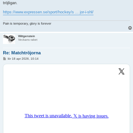
tröjligan.
https://www.expressen.se/sport/hockey/s ... jor-i-shl/
Pain is temporary, glory is forever
Wittgenstein
Veckans raket
Re: Matchtröjorna
I
lör 18 apr 2026, 10:14
n
l
ä
g
g