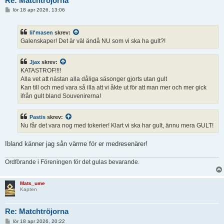
Re: Matchtröjorna
I
lör 18 apr 2026, 13:06
n
l
ä
lil'masen
skrev:
g
g
Galenskaper! Det är väl ändå NU som vi ska ha gult?!
Jjax
skrev:
KATASTROF!!!!
Alla vet att nästan alla dåliga säsonger gjorts utan gult
Kan till och med vara så illa att vi åkte ut för att man mer och mer gick
ifrån gult bland Souvenirerna!
Pastis
skrev:
Nu får det vara nog med tokerier! Klart vi ska har gult, ännu mera GULT!
Ibland känner jag sån värme för er medresenärer!
Ordförande i Föreningen för det gulas bevarande.
Mats_ume
Kapten
Re: Matchtröjorna
I
lör 18 apr 2026, 20:22