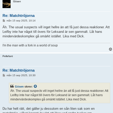
Gösen
Re: Matchtröjorna
I
mån 15 sep 2025, 10:14
n
l
Äh. The usual suspects vill inget hellre än att få just dessa reaktioner. Att
ä
Leifby inte har något till övers för Leksand är sen gammalt. Låt hans
g
g
mindervärdeskomplex gå omärkt istället. Lika med Dick.
I'm the man with a fork in a world of soup
Pellefant
Re: Matchtröjorna
I
mån 15 sep 2025, 10:30
n
l
ä
Gösen
skrev:
g
g
Äh. The usual suspects vill inget hellre än att få just dessa reaktioner. Att
Leifby inte har något till övers för Leksand är sen gammalt. Låt hans
mindervärdeskomplex gå omärkt istället. Lika med Dick.
Du har helt rätt, det gäller ju dessutom en sån liten sak som en