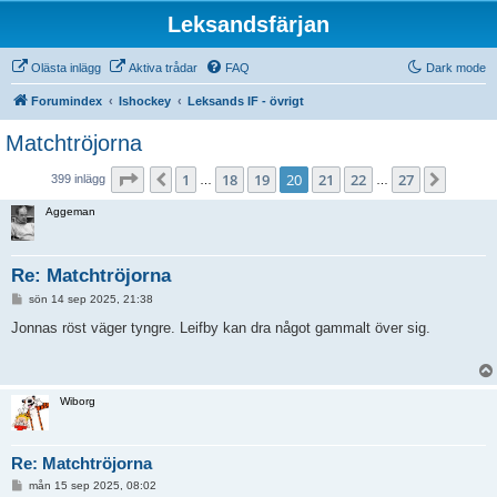
Leksandsfärjan
Olästa inlägg
Aktiva trådar
FAQ
Dark mode
Forumindex
Ishockey
Leksands IF - övrigt
Matchtröjorna
Sida
20
av
27
1
18
19
20
21
22
27
Föregående
Nästa
399 inlägg
…
…
Aggeman
Re: Matchtröjorna
I
sön 14 sep 2025, 21:38
n
l
Jonnas röst väger tyngre. Leifby kan dra något gammalt över sig.
ä
g
g
Wiborg
Re: Matchtröjorna
I
mån 15 sep 2025, 08:02