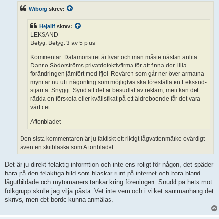
ä
Wiborg
skrev:
g
g
Hejalif
skrev:
LEKSAND
Betyg: Betyg: 3 av 5 plus
Kommentar: Dalamönstret är kvar och man måste nästan anlita
Danne Söderströms privatdetektivfirma för att finna den lilla
förändringen jämfört med ifjol. Revären som går ner över armarna
mynnar nu ut i någonting som möjligtvis ska föreställa en Leksand-
stjärna. Snyggt. Synd att det är besudlat av reklam, men kan det
rädda en förskola eller kvällsfikat på ett äldreboende får det vara
värt det.
Aftonbladet
Den sista kommentaren är ju faktiskt ett riktigt lågvattenmärke ovärdigt
även en skitblaska som Aftonbladet.
Det är ju direkt felaktig informtion och inte ens roligt för någon, det späder
bara på den felaktiga bild som blaskar runt på internet och bara bland
lågutbildade och mytomaners tankar kring föreningen. Snudd på hets mot
folkgrupp skulle jag vilja påstå. Vet inte vem.och i vilket sammanhang det
skrivs, men det borde kunna anmälas.