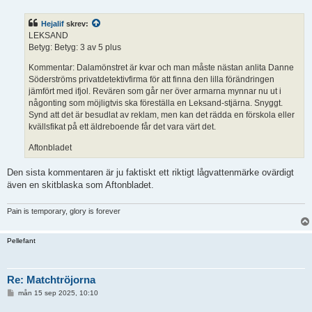
n
l
ä
Hejalif
skrev:
g
g
LEKSAND
Betyg: Betyg: 3 av 5 plus
Kommentar: Dalamönstret är kvar och man måste nästan anlita Danne
Söderströms privatdetektivfirma för att finna den lilla förändringen
jämfört med ifjol. Revären som går ner över armarna mynnar nu ut i
någonting som möjligtvis ska föreställa en Leksand-stjärna. Snyggt.
Synd att det är besudlat av reklam, men kan det rädda en förskola eller
kvällsfikat på ett äldreboende får det vara värt det.
Aftonbladet
Den sista kommentaren är ju faktiskt ett riktigt lågvattenmärke ovärdigt
även en skitblaska som Aftonbladet.
Pain is temporary, glory is forever
Pellefant
Re: Matchtröjorna
I
mån 15 sep 2025, 10:10
n
l