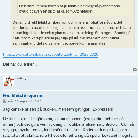
Den sista kommentaren är ju faktiskt ett riktigt lågvattenmärke
ovärdigt även en skitblaska som Aftonbladet.
Det är ju direkt felaktig informtion och inte ens roligt för någon, det
späder bara på den felaktiga bild som blaskar runt på internet och bara
bland lågutbildade och mytomaners tankar kring föreningen. Snudd på
hets mot folkgrupp skulle jag vilja påstå. Vet inte vem.och i vilket
sammanhang det skrivs, men det borde kunna anmälas.
https://www.aftonbladet.se/sportbladet/ ... -2025-2026
Där har du länken..
Wiborg
Re: Matchtröjorna
I
mån 15 sep 2025, 14:45
n
l
Jag kanske är sen på pucken, men fem getingar i Expressen:
ä
g
De klassiska LIF-stjärnorna, leksandsbandet (axelpartiet och ner på
g
armen) och det gula –en nickning till klubbens äldre matchtröjor… Och så
snygga, mycket egna, klubbmärket i mitten. Koderna duggar tätt, och
rätt. Utan att skrika, röra till det eller tuffa sig så spelar Leksand i högsta