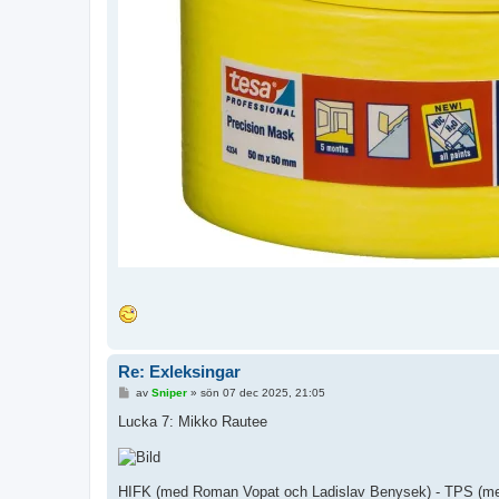
Re: Exleksingar
I
av
Sniper
»
sön 07 dec 2025, 21:05
n
l
Lucka 7: Mikko Rautee
ä
g
g
HIFK (med Roman Vopat och Ladislav Benysek) - TPS (me