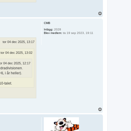
U
p
p
CMB
Inlägg:
2028
Blev medlem:
tis 19 sep 2023, 19:11
tor 04 dec 2025, 13:17
tor 04 dec 2025, 13:02
or 04 dec 2025, 12:17
ndradivisionen.
L i år heller).
0-talet.
U
p
p