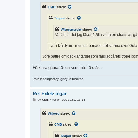
l
ä
CMB
skrev:
g
g
Sniper
skrev:
Wittgenstein
skrev:
Va fan är det jag läser!? Ska vi ha en chans att g
Tyst i två dygn - men nu började det storma över Gula
Vore bättre om det klantarsel som färglagt årets tröjor kom
Förklara gärna för en som inte förstår...
Pain is temporary, glory is forever
Re: Exleksingar
I
av
CMB
»
tor 04 dec 2025, 17:13
n
l
ä
Wiborg
skrev:
g
g
CMB
skrev:
Sniper
skrev: