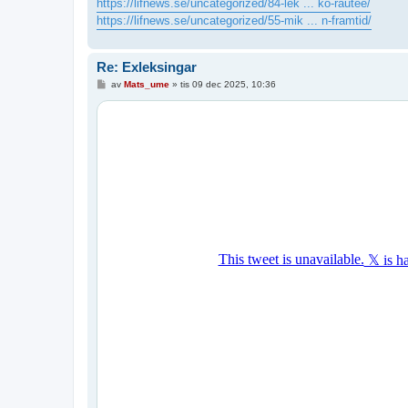
https://lifnews.se/uncategorized/84-lek ... ko-rautee/
https://lifnews.se/uncategorized/55-mik ... n-framtid/
Re: Exleksingar
I
av
Mats_ume
»
tis 09 dec 2025, 10:36
n
l
ä
g
g