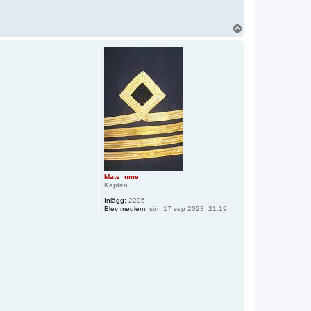
U
p
p
Mats_ume
Kapten
Inlägg:
2205
Blev medlem:
sön 17 sep 2023, 21:19