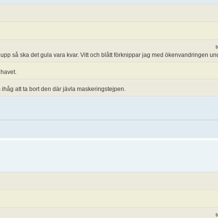
t
å upp så ska det gula vara kvar. Vitt och blått förknippar jag med ökenvandringen und
 havet.
 ihåg att ta bort den där jävla maskeringstejpen.
t