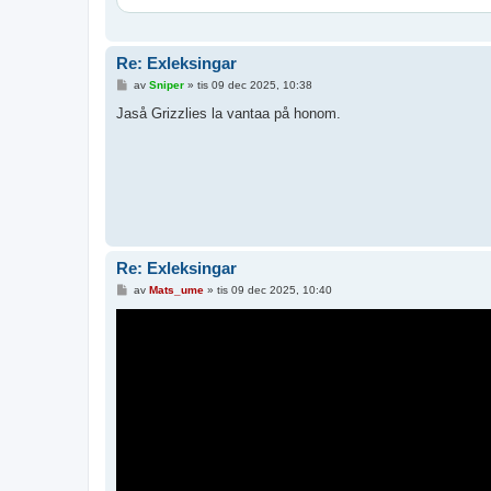
Re: Exleksingar
I
av
Sniper
»
tis 09 dec 2025, 10:38
n
l
Jaså Grizzlies la vantaa på honom.
ä
g
g
Re: Exleksingar
I
av
Mats_ume
»
tis 09 dec 2025, 10:40
n
l
ä
g
g