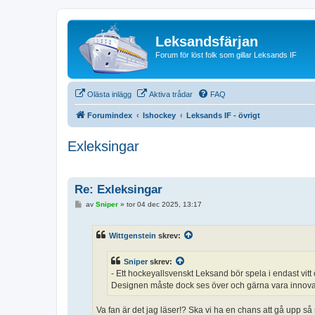
Leksandsfärjan
Forum för löst folk som gillar Leksands IF
Olästa inlägg
Aktiva trådar
FAQ
Forumindex
Ishockey
Leksands IF - övrigt
Exleksingar
Re: Exleksingar
I
av
Sniper
»
tor 04 dec 2025, 13:17
n
l
ä
Wittgenstein
skrev:
g
g
Sniper
skrev:
- Ett hockeyallsvenskt Leksand bör spela i endast vitt
Designen måste dock ses över och gärna vara innovativ.
Va fan är det jag läser!? Ska vi ha en chans att gå upp så