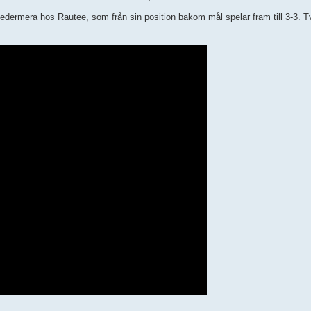
sedermera hos Rautee, som från sin position bakom mål spelar fram till 3-3.