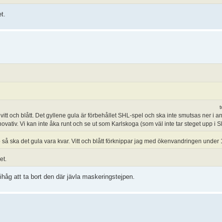
t.
t
vitt och blått. Det gyllene gula är förbehållet SHL-spel och ska inte smutsas ner i a
tiv. Vi kan inte åka runt och se ut som Karlskoga (som väl inte tar steget upp i SH
p så ska det gula vara kvar. Vitt och blått förknippar jag med ökenvandringen under 1
et.
ihåg att ta bort den där jävla maskeringstejpen.