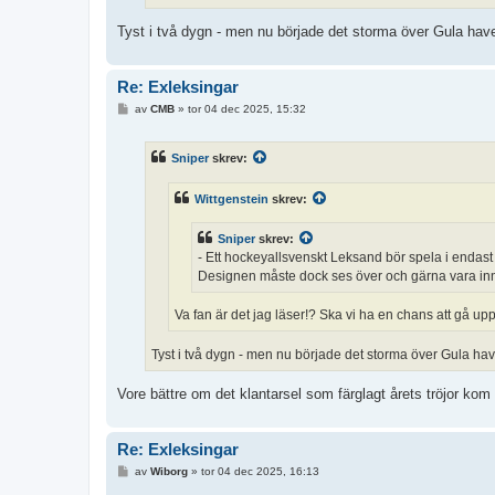
Tyst i två dygn - men nu började det storma över Gula have
Re: Exleksingar
I
av
CMB
»
tor 04 dec 2025, 15:32
n
l
ä
Sniper
skrev:
g
g
Wittgenstein
skrev:
Sniper
skrev:
- Ett hockeyallsvenskt Leksand bör spela i endast 
Designen måste dock ses över och gärna vara innova
Va fan är det jag läser!? Ska vi ha en chans att gå up
Tyst i två dygn - men nu började det storma över Gula hav
Vore bättre om det klantarsel som färglagt årets tröjor kom 
Re: Exleksingar
I
av
Wiborg
»
tor 04 dec 2025, 16:13
n