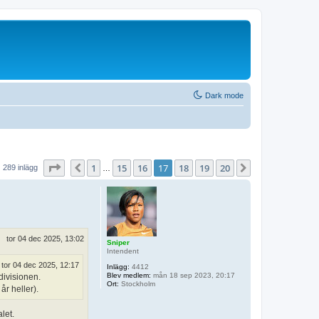
Dark mode
Sida
17
av
20
1
15
16
17
18
19
20
Föregående
Nästa
289 inlägg
…
tor 04 dec 2025, 13:02
Sniper
Intendent
tor 04 dec 2025, 12:17
Inlägg:
4412
Blev medlem:
mån 18 sep 2023, 20:17
divisionen.
Ort:
Stockholm
år heller).
let.