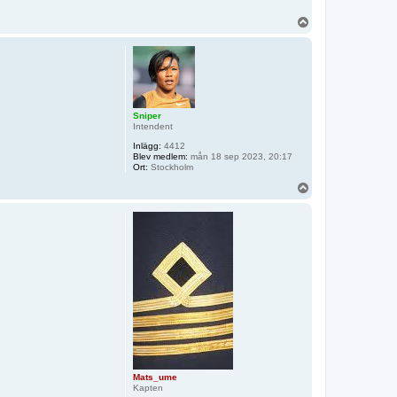
U
p
p
Sniper
Intendent
Inlägg:
4412
Blev medlem:
mån 18 sep 2023, 20:17
Ort:
Stockholm
U
p
p
Mats_ume
Kapten