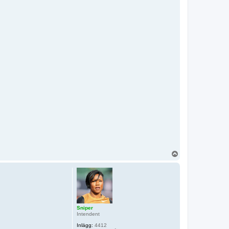
U
p
p
Sniper
Intendent
Inlägg:
4412