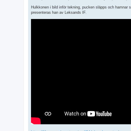
Hulkkonen i bild inför tekning, pucken släpps och hamnar 
presenteras han av Leksands IF.