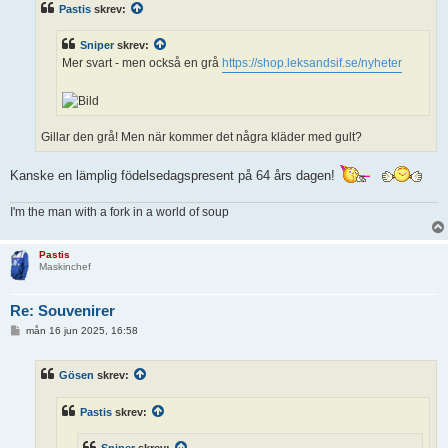
Pastis
skrev:
g
g
Sniper
skrev:
Mer svart - men också en grå
https://shop.leksandsif.se/nyheter
Gillar den grå! Men när kommer det några kläder med gult?
Kanske en lämplig födelsedagspresent på 64 års dagen!
I'm the man with a fork in a world of soup
Pastis
Maskinchef
Re: Souvenirer
I
mån 16 jun 2025, 16:58
n
l
ä
Gösen
skrev:
g
g
Pastis
skrev:
Sniper
skrev: