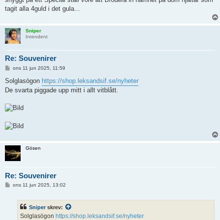
tagit alla 4guld i det gula...
Sniper
Intendent
Re: Souvenirer
I
ons 11 jun 2025, 11:59
n
l
Solglasögon
https://shop.leksandsif.se/nyheter
ä
De svarta piggade upp mitt i allt vitblått.
g
g
Gösen
Re: Souvenirer
I
ons 11 jun 2025, 13:02
n
l
ä
Sniper
skrev:
g
g
Solglasögon
https://shop.leksandsif.se/nyheter