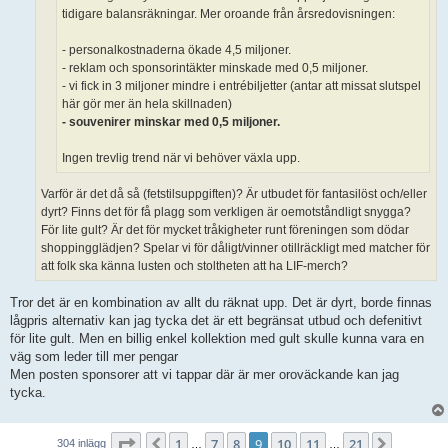
tidigare balansräkningar. Mer oroande från årsredovisningen:
- personalkostnaderna ökade 4,5 miljoner.
- reklam och sponsorintäkter minskade med 0,5 miljoner.
- vi fick in 3 miljoner mindre i entrébiljetter (antar att missat slutspel
här gör mer än hela skillnaden)
- souvenirer minskar med 0,5 miljoner.
Ingen trevlig trend när vi behöver växla upp.
Varför är det då så (fetstilsuppgiften)? Är utbudet för fantasilöst och/eller
dyrt? Finns det för få plagg som verkligen är oemotståndligt snygga?
För lite gult? Är det för mycket tråkigheter runt föreningen som dödar
shoppingglädjen? Spelar vi för dåligt/vinner otillräckligt med matcher för
att folk ska känna lusten och stoltheten att ha LIF-merch?
Tror det är en kombination av allt du räknat upp. Det är dyrt, borde finnas
lågpris alternativ kan jag tycka det är ett begränsat utbud och defenitivt
för lite gult. Men en billig enkel kollektion med gult skulle kunna vara en
väg som leder till mer pengar
Men posten sponsorer att vi tappar där är mer oroväckande kan jag
tycka.
Sida
9
av
21
1
7
8
9
10
11
21
Föregående
Nästa
304 inlägg
…
…