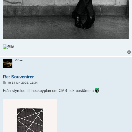
Gösen
Re: Souvenirer
I
lör 14 jun 2025, 11:34
n
l
Från styrelse till hockeyplan om CMB fick bestämma
ä
g
g