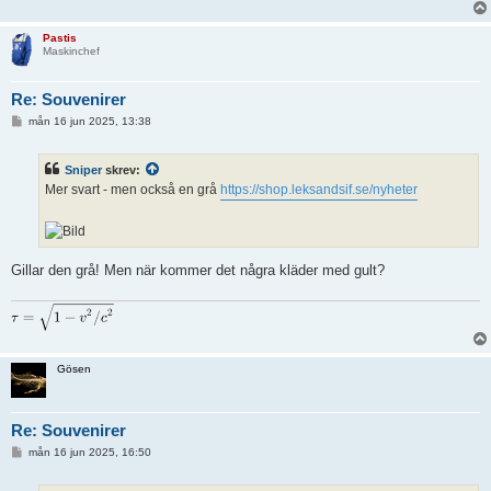
Pastis
Maskinchef
Re: Souvenirer
I
mån 16 jun 2025, 13:38
n
l
ä
Sniper
skrev:
g
g
Mer svart - men också en grå
https://shop.leksandsif.se/nyheter
Gillar den grå! Men när kommer det några kläder med gult?
Gösen
Re: Souvenirer
I
mån 16 jun 2025, 16:50
n
l
ä