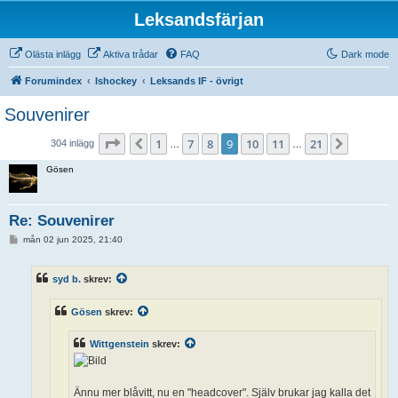
Leksandsfärjan
Olästa inlägg
Aktiva trådar
FAQ
Dark mode
Forumindex
Ishockey
Leksands IF - övrigt
Souvenirer
Sida
9
av
21
1
7
8
9
10
11
21
Föregående
Nästa
304 inlägg
…
…
Gösen
Re: Souvenirer
I
mån 02 jun 2025, 21:40
n
l
ä
syd b.
skrev:
g
g
Gösen
skrev:
Wittgenstein
skrev:
Ännu mer blåvitt, nu en "headcover". Själv brukar jag kalla det