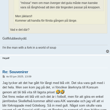
"mössa" men om man överger det gula måste man kanske
vara så långhövad att den där tingesten passar på knoppen.
Men jäklars!!
Kommer att handla för första gången på länge.
Vad e det där?
Golfklubbeskydd.
I'm the man with a fork in a world of soup
Hejalif
Re: Souvenirer
I
tis 03 jun 2025, 13:09
n
l
Jag tycker att det har gått för långt med blå vitt. Det ska vara gult med i
ä
det hela. Men sen kom jag på det, vi försöker återknyta till Konsum
g
g
genom att bli blå vita till lägsta priset
Det finns redan ett blå vitt och det är i fotboll, men för att göra en enkel
jämförelse Skellefteå kommer alltid vara AIK wannabe och jag vill att vi
blir förknippade med Göteborg. Så in med gult. Något som skulle vara
snyggt på ett Special ställ vore att Brodera in namnet på dom hjältar som