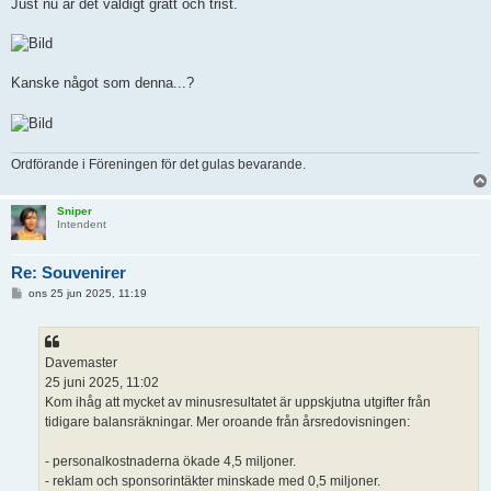
Just nu är det väldigt grått och trist.
Kanske något som denna...?
Ordförande i Föreningen för det gulas bevarande.
Sniper
Intendent
Re: Souvenirer
I
ons 25 jun 2025, 11:19
n
l
ä
g
g
Davemaster
25 juni 2025, 11:02
Kom ihåg att mycket av minusresultatet är uppskjutna utgifter från
tidigare balansräkningar. Mer oroande från årsredovisningen:
- personalkostnaderna ökade 4,5 miljoner.
- reklam och sponsorintäkter minskade med 0,5 miljoner.