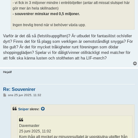
- vi fick in 3 miljoner mindre i entrébiljetter (antar att missat slutspel här
gör mer än hela skillnaden)
- souvenirer minskar med 0,5 miljoner.
Ingen trevlig trend när vi behöver växla upp.
Varför är det då så (fetstilsuppgiften)? Är utbudet för fantasilöst och/eller
dyrt? Finns det för få plagg som verkligen är oemotståndligt snygga? För
lite gult? Är det för mycket tråkigheter runt föreningen som dödar
shoppingglädjen? Spelar vi för dåligt/vinner otillräckligt med matcher för
att folk ska känna lusten och stoltheten att ha LIF-merch?
Hejalif
Re: Souvenirer
I
ons 25 jun 2025, 11:32
n
l
ä
Sniper
skrev:
g
g
Davemaster
25 juni 2025, 11:02
Kom ihåg att mycket av minusresultatet är uppskjutna utgifter från