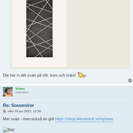
Där har vi det svart på vitt; kors och tvärs!
Sniper
Intendent
Re: Souvenirer
I
mån 16 jun 2025, 12:59
n
l
Mer svart - men också en grå
https://shop.leksandsif.se/nyheter
ä
g
g