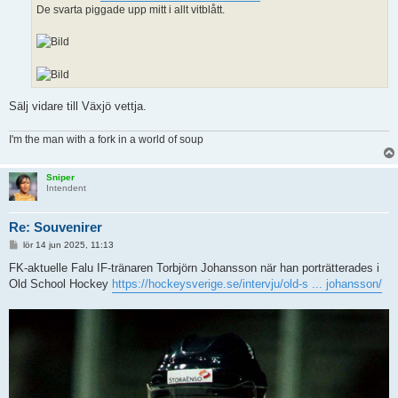
De svarta piggade upp mitt i allt vitblått.
Sälj vidare till Växjö vettja.
I'm the man with a fork in a world of soup
Sniper
Intendent
Re: Souvenirer
I
lör 14 jun 2025, 11:13
n
l
FK-aktuelle Falu IF-tränaren Torbjörn Johansson när han porträtterades i
ä
Old School Hockey
https://hockeysverige.se/intervju/old-s ... johansson/
g
g