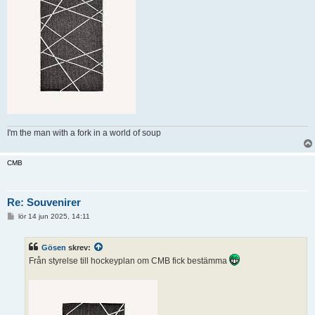
I'm the man with a fork in a world of soup
CMB
Re: Souvenirer
I
lör 14 jun 2025, 14:11
n
l
ä
Gösen
skrev:
g
g
Från styrelse till hockeyplan om CMB fick bestämma