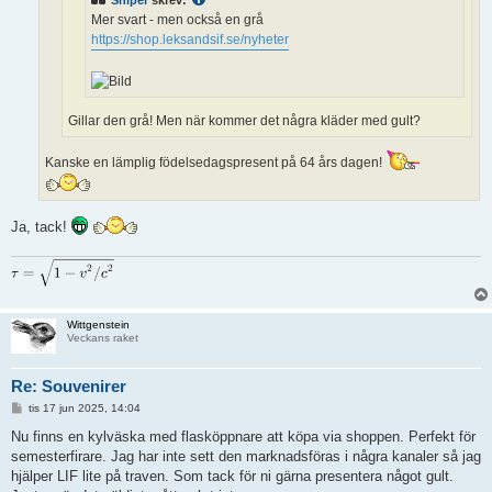
Mer svart - men också en grå
https://shop.leksandsif.se/nyheter
Gillar den grå! Men när kommer det några kläder med gult?
Kanske en lämplig födelsedagspresent på 64 års dagen!
Ja, tack!
Wittgenstein
Veckans raket
Re: Souvenirer
I
tis 17 jun 2025, 14:04
n
l
Nu finns en kylväska med flasköppnare att köpa via shoppen. Perfekt för
ä
semesterfirare. Jag har inte sett den marknadsföras i några kanaler så jag
g
g
hjälper LIF lite på traven. Som tack för ni gärna presentera något gult.