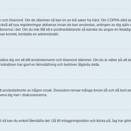
mn och lösenord. Om de stämmer så kan en av två saker ha hänt. Om COPPA-stöd är 
 också att nya registreringar aktiveras innan de kan användas, antingen av dig själv
uktionerna i det. Om du inte fått ett e-postmeddelande så kanske du angav en felakti
ar korrekt, kontakta en administratör.
, försäkra dig om att ditt användarnamn och lösenord stämmer. Om du är säker på att d
nistratören har gjort en felinställning och behöver åtgärda detta.
at ditt användarkonto av någon orsak. Dessutom rensar många forum då och då bort a
lvera dig mer i diskussionerna.
 så kan du enkelt återställa det. Gå till inloggningssidan och klicka på Jag har glö