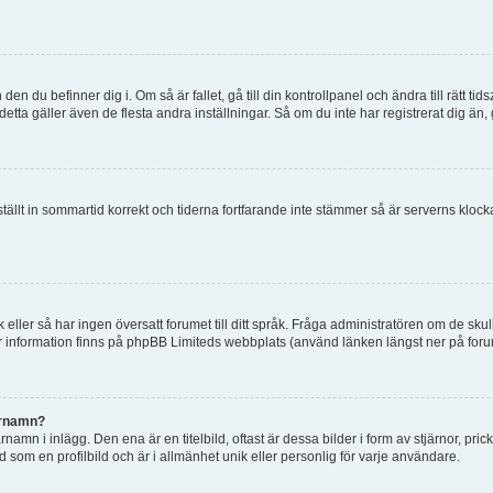
en du befinner dig i. Om så är fallet, gå till din kontrollpanel och ändra till rätt t
tta gäller även de flesta andra inställningar. Så om du inte har registrerat dig än, 
 ställt in sommartid korrekt och tiderna fortfarande inte stämmer så är serverns kloc
råk eller så har ingen översatt forumet till ditt språk. Fråga administratören om de s
er information finns på phpBB Limiteds webbplats (använd länken längst ner på for
arnamn?
mn i inlägg. Den ena är en titelbild, oftast är dessa bilder i form av stjärnor, pric
d som en profilbild och är i allmänhet unik eller personlig för varje användare.