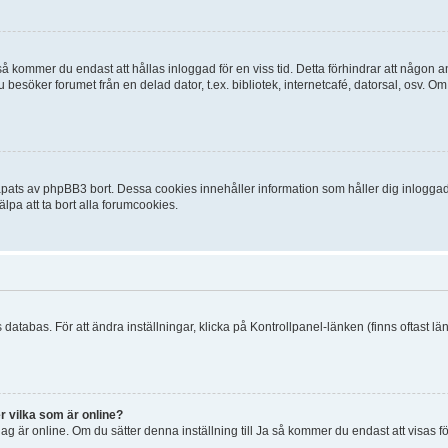
 kommer du endast att hållas inloggad för en viss tid. Detta förhindrar att någon ann
esöker forumet från en delad dator, t.ex. bibliotek, internetcafé, datorsal, osv. O
ats av phpBB3 bort. Dessa cookies innehåller information som håller dig inloggad på
lpa att ta bort alla forumcookies.
 databas. För att ändra inställningar, klicka på Kontrollpanel-länken (finns oftast lä
r vilka som är online?
tt jag är online. Om du sätter denna inställning till Ja så kommer du endast att visas 