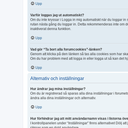
Upp
Varför loggas jag ut automatiskt?
Om du inte kryssar i Logga in mig automatiskt när du loggar in så
rutan nästa gång du loggar in. Detta rekommenderas inte om du b
inaktiverat denna funktion.
Upp
Vad gör “Ta bort alla forumcookies”-länken?
Genom att klicka på den länken så tas alla cookies som har skap
Om du har problem med att logga in eller logga ut så kan det hjä
Upp
Alternativ och inställningar
Hur ändrar jag mina inställningar?
Om du är registrerad så sparas alla dina inställningar i forumets
ändra alla dina inställningar och alternativ.
Upp
Hur förhindrar jag att mitt användarnamn visas i listorna öve
I kontrollpanelen under “Inställningar” finns alternativet Dölj a
räknas som en dold användare.