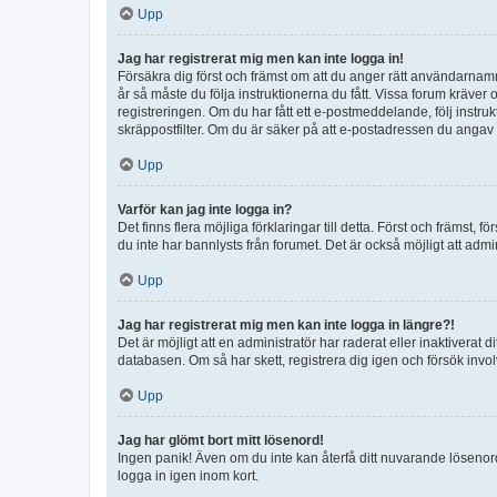
Upp
Jag har registrerat mig men kan inte logga in!
Försäkra dig först och främst om att du anger rätt användarna
år så måste du följa instruktionerna du fått. Vissa forum kräver
registreringen. Om du har fått ett e-postmeddelande, följ instr
skräppostfilter. Om du är säker på att e-postadressen du angav v
Upp
Varför kan jag inte logga in?
Det finns flera möjliga förklaringar till detta. Först och främst
du inte har bannlysts från forumet. Det är också möjligt att admi
Upp
Jag har registrerat mig men kan inte logga in längre?!
Det är möjligt att en administratör har raderat eller inaktiver
databasen. Om så har skett, registrera dig igen och försök invo
Upp
Jag har glömt bort mitt lösenord!
Ingen panik! Även om du inte kan återfå ditt nuvarande lösenord
logga in igen inom kort.