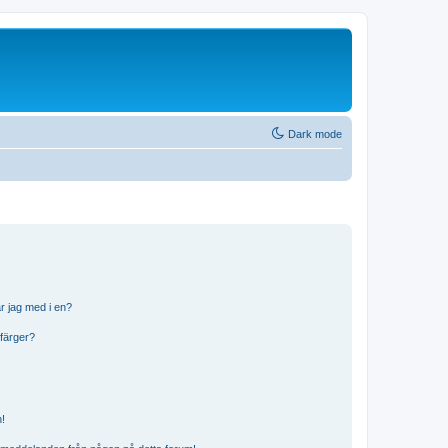
Dark mode
r jag med i en?
 färger?
n!