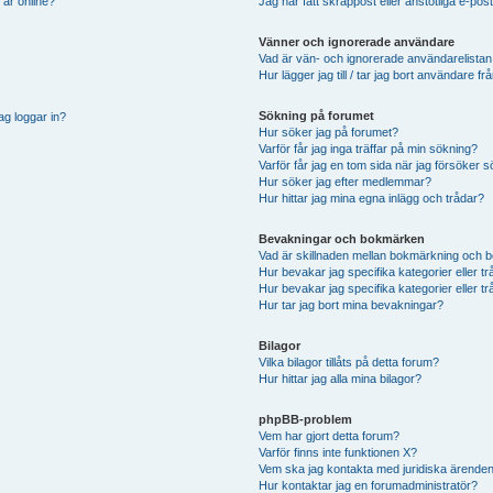
 är online?
Jag har fått skräppost eller anstötliga e-p
Vänner och ignorerade användare
Vad är vän- och ignorerade användarelistan
Hur lägger jag till / tar jag bort användare 
Sökning på forumet
ag loggar in?
Hur söker jag på forumet?
Varför får jag inga träffar på min sökning?
Varför får jag en tom sida när jag försöker 
Hur söker jag efter medlemmar?
Hur hittar jag mina egna inlägg och trådar?
Bevakningar och bokmärken
Vad är skillnaden mellan bokmärkning och 
Hur bevakar jag specifika kategorier eller t
Hur bevakar jag specifika kategorier eller t
Hur tar jag bort mina bevakningar?
Bilagor
Vilka bilagor tillåts på detta forum?
Hur hittar jag alla mina bilagor?
phpBB-problem
Vem har gjort detta forum?
Varför finns inte funktionen X?
Vem ska jag kontakta med juridiska ärende
Hur kontaktar jag en forumadministratör?