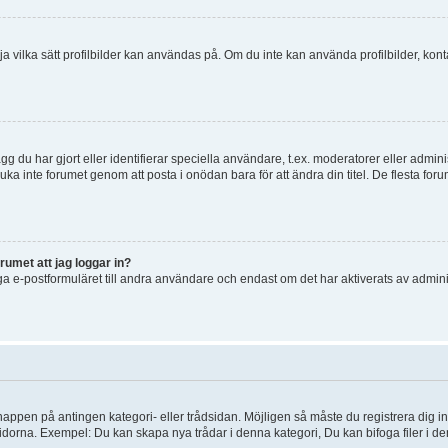
 välja vilka sätt profilbilder kan användas på. Om du inte kan använda profilbilder, k
g du har gjort eller identifierar speciella användare, t.ex. moderatorer eller admin
uka inte forumet genom att posta i onödan bara för att ändra din titel. De flesta foru
rumet att jag loggar in?
a e-postformuläret till andra användare och endast om det har aktiverats av admini
knappen på antingen kategori- eller trådsidan. Möjligen så måste du registrera dig i
idorna. Exempel: Du kan skapa nya trådar i denna kategori, Du kan bifoga filer i de