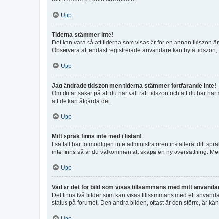
Upp
Tiderna stämmer inte!
Det kan vara så att tiderna som visas är för en annan tidszon än d
Observera att endast registrerade användare kan byta tidszon, de
Upp
Jag ändrade tidszon men tiderna stämmer fortfarande inte!
Om du är säker på att du har valt rätt tidszon och att du har har
att de kan åtgärda det.
Upp
Mitt språk finns inte med i listan!
I så fall har förmodligen inte administratören installerat ditt sp
inte finns så är du välkommen att skapa en ny översättning. M
Upp
Vad är det för bild som visas tillsammans med mitt använd
Det finns två bilder som kan visas tillsammans med ett användarna
status på forumet. Den andra bilden, oftast är den större, är kän
Upp