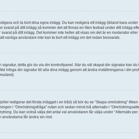
digera och ta bort dina egna inlägg. Du kan redigera ett inlägg (ibland bara under e
svarat på ditt inlägg så kommer det att finnas en liten textrad under ditt inlägg ef
 svarat på ditt inlägg. Det kommer inte heller att visas om det är en moderator elle
t vanliga användare inte kan ta bort ett inlägg om det redan besvarats.
 en signatur, detta gör du via din kontrollpanel. När du väl skapat din signatur kan du 
alltid infoga din signatur till alla dina inlägg genom att ändra inställningarna i din pr
muläret).
(eller redigerar det första inlägget i en tråd) så bör du se “Skapa omröstning”-flike
tningen i “Omröstningsfråga”-rutan och sedan minst två alternativ i “Omröstningsal
rytning. Du kan också välja det antal val användaren får välja under “Alternativ pe
om användarna får ändra sin röst.