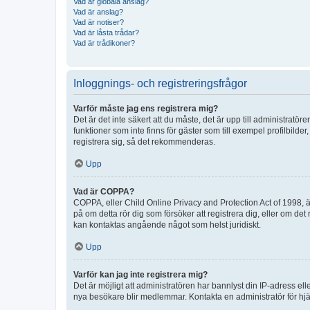
Vad är globala anslag?
Vad är anslag?
Vad är notiser?
Vad är låsta trådar?
Vad är trådikoner?
Inloggnings- och registreringsfrågor
Varför måste jag ens registrera mig?
Det är det inte säkert att du måste, det är upp till administratör
funktioner som inte finns för gäster som till exempel profilbi
registrera sig, så det rekommenderas.
Upp
Vad är COPPA?
COPPA, eller Child Online Privacy and Protection Act of 1998, är
på om detta rör dig som försöker att registrera dig, eller om det
kan kontaktas angående något som helst juridiskt.
Upp
Varför kan jag inte registrera mig?
Det är möjligt att administratören har bannlyst din IP-adress el
nya besökare blir medlemmar. Kontakta en administratör för hjä