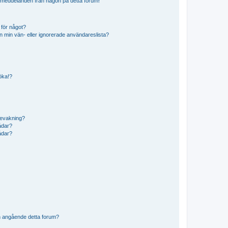
ostmeddelanden från någon på detta forum!
 för något?
från min vän- eller ignorerade användareslista?
söka!?
bevakning?
rådar?
rådar?
n angående detta forum?