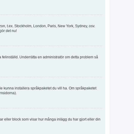
idszon, t.ex. Stockholm, London, Paris, New York, Sydney, osv.
gör det nu!
ka felinställd. Underrätta en administratör om detta problem så
kulle kunna installera språkpaketet du vill ha. Om språkpaketet
umsidorna).
kar eller block som visar hur många inlägg du har gjort eller din