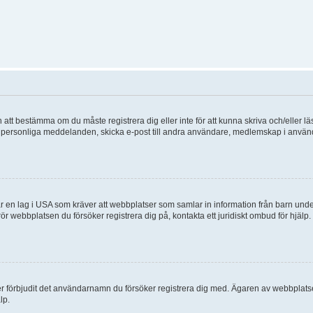
en att bestämma om du måste registrera dig eller inte för att kunna skriva och/eller lä
lder, personliga meddelanden, skicka e-post till andra användare, medlemskap i anvä
 en lag i USA som kräver att webbplatser som samlar in information från barn under 1
 rör webbplatsen du försöker registrera dig på, kontakta ett juridiskt ombud för hjäl
ler förbjudit det användarnamn du försöker registrera dig med. Ägaren av webbplatsen
lp.