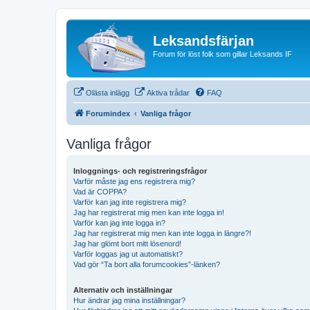
Leksandsfärjan
Forum för löst folk som gillar Leksands IF
Olästa inlägg
Aktiva trådar
FAQ
Forumindex
Vanliga frågor
Vanliga frågor
Inloggnings- och registreringsfrågor
Varför måste jag ens registrera mig?
Vad är COPPA?
Varför kan jag inte registrera mig?
Jag har registrerat mig men kan inte logga in!
Varför kan jag inte logga in?
Jag har registrerat mig men kan inte logga in längre?!
Jag har glömt bort mitt lösenord!
Varför loggas jag ut automatiskt?
Vad gör “Ta bort alla forumcookies”-länken?
Alternativ och inställningar
Hur ändrar jag mina inställningar?