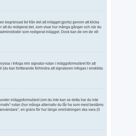
n begränsad tid från det att inlägget gjorts) genom att klicka
ter att du redigerat det, som visar hur många gånger och när du
r administratör som redigerat inlägget. Dock kan de om de vill
kryssa i Infoga min signatur-rutan i inläggsformuläret för att
ofil (du kan fortfarande förhindra att signaturen infogas i enskilda
n under inläggsformuläret (om du inte kan se detta har du inte
ternativ”-rutan (hur många alternativ du får ha som mest bestäms
r användare”, en gräns för hur länge omröstningen ska vara (0