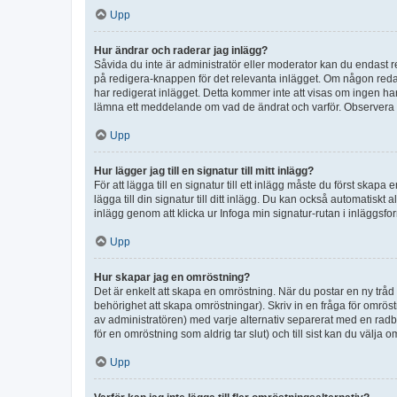
Upp
Hur ändrar och raderar jag inlägg?
Såvida du inte är administratör eller moderator kan du endast re
på redigera-knappen för det relevanta inlägget. Om någon redan 
har redigerat inlägget. Detta kommer inte att visas om ingen har
lämna ett meddelande om vad de ändrat och varför. Observera at
Upp
Hur lägger jag till en signatur till mitt inlägg?
För att lägga till en signatur till ett inlägg måste du först skapa
lägga till din signatur till ditt inlägg. Du kan också automatiskt 
inlägg genom att klicka ur Infoga min signatur-rutan i inläggsfor
Upp
Hur skapar jag en omröstning?
Det är enkelt att skapa en omröstning. När du postar en ny tråd 
behörighet att skapa omröstningar). Skriv in en fråga för omrös
av administratören) med varje alternativ separerat med en radb
för en omröstning som aldrig tar slut) och till sist kan du välja 
Upp