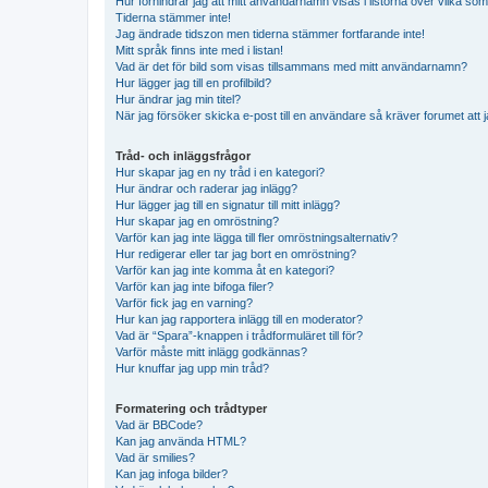
Hur förhindrar jag att mitt användarnamn visas i listorna över vilka som
Tiderna stämmer inte!
Jag ändrade tidszon men tiderna stämmer fortfarande inte!
Mitt språk finns inte med i listan!
Vad är det för bild som visas tillsammans med mitt användarnamn?
Hur lägger jag till en profilbild?
Hur ändrar jag min titel?
När jag försöker skicka e-post till en användare så kräver forumet att j
Tråd- och inläggsfrågor
Hur skapar jag en ny tråd i en kategori?
Hur ändrar och raderar jag inlägg?
Hur lägger jag till en signatur till mitt inlägg?
Hur skapar jag en omröstning?
Varför kan jag inte lägga till fler omröstningsalternativ?
Hur redigerar eller tar jag bort en omröstning?
Varför kan jag inte komma åt en kategori?
Varför kan jag inte bifoga filer?
Varför fick jag en varning?
Hur kan jag rapportera inlägg till en moderator?
Vad är “Spara”-knappen i trådformuläret till för?
Varför måste mitt inlägg godkännas?
Hur knuffar jag upp min tråd?
Formatering och trådtyper
Vad är BBCode?
Kan jag använda HTML?
Vad är smilies?
Kan jag infoga bilder?