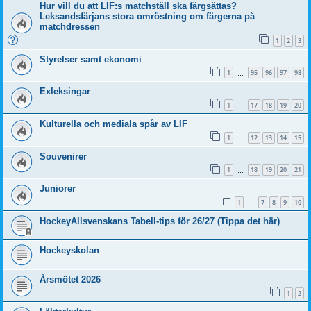
Hur vill du att LIF:s matchställ ska färgsättas?
Leksandsfärjans stora omröstning om färgerna på
matchdressen
1
2
3
Styrelser samt ekonomi
1
95
96
97
98
…
Exleksingar
1
17
18
19
20
…
Kulturella och mediala spår av LIF
1
12
13
14
15
…
Souvenirer
1
18
19
20
21
…
Juniorer
1
7
8
9
10
…
HockeyAllsvenskans Tabell-tips för 26/27 (Tippa det här)
Hockeyskolan
Årsmötet 2026
1
2