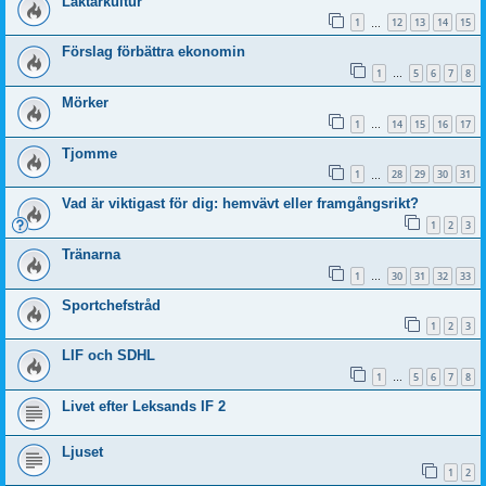
Läktarkultur
1
12
13
14
15
…
Förslag förbättra ekonomin
1
5
6
7
8
…
Mörker
1
14
15
16
17
…
Tjomme
1
28
29
30
31
…
Vad är viktigast för dig: hemvävt eller framgångsrikt?
1
2
3
Tränarna
1
30
31
32
33
…
Sportchefstråd
1
2
3
LIF och SDHL
1
5
6
7
8
…
Livet efter Leksands IF 2
Ljuset
1
2