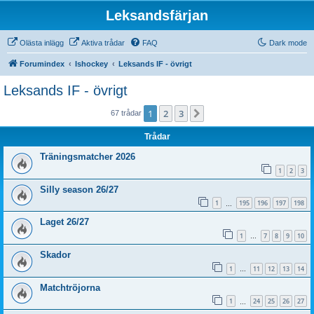
Leksandsfärjan
Olästa inlägg
Aktiva trådar
FAQ
Dark mode
Forumindex
Ishockey
Leksands IF - övrigt
Leksands IF - övrigt
1
2
3
Nästa
67 trådar
Trådar
Träningsmatcher 2026
1
2
3
Silly season 26/27
1
195
196
197
198
…
Laget 26/27
1
7
8
9
10
…
Skador
1
11
12
13
14
…
Matchtröjorna
1
24
25
26
27
…