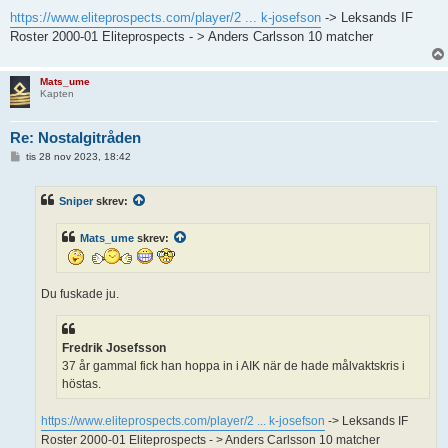
https://www.eliteprospects.com/player/2 ... k-josefson
-> Leksands IF
Roster 2000-01 Eliteprospects - > Anders Carlsson 10 matcher
Mats_ume
Kapten
Re: Nostalgitråden
I
tis 28 nov 2023, 18:42
n
l
ä
Sniper
skrev:
g
g
Mats_ume
skrev:
Du fuskade ju.
Fredrik Josefsson
37 år gammal fick han hoppa in i AIK när de hade målvaktskris i
höstas.
https://www.eliteprospects.com/player/2 ... k-josefson
-> Leksands IF
Roster 2000-01 Eliteprospects - > Anders Carlsson 10 matcher