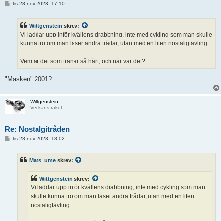
I
tis 28 nov 2023, 17:10
n
l
ä
Wittgenstein
skrev:
g
g
Vi laddar upp inför kvällens drabbning, inte med cykling som man skulle
kunna tro om man läser andra trådar, utan med en liten nostaligtävling.
Vem är det som tränar så hårt, och när var det?
"Masken" 2001?
Wittgenstein
Veckans raket
Re: Nostalgitråden
I
tis 28 nov 2023, 18:02
n
l
ä
Mats_ume
skrev:
g
g
Wittgenstein
skrev:
Vi laddar upp inför kvällens drabbning, inte med cykling som man
skulle kunna tro om man läser andra trådar, utan med en liten
nostaligtävling.