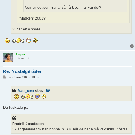
Vem är det som tränar så hårt, och när var det?
"Masken" 2001?
Vi har en vinnare!
Sniper
Intendent
Re: Nostalgitråden
I
tis 28 nov 2023, 18:32
n
l
ä
Mats_ume
skrev:
g
g
Du fuskade ju.
Fredrik Josefsson
37 år gammal fick han hoppa in i AIK när de hade målvaktskris i höstas.