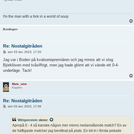
ä
g
g
I'm the man with a fork in a world of soup
Bumlingen
Re: Nostalgitråden
I
sön 03 dec 2023, 17:20
n
l
Jag var i Boden på kvalseriepremiären och jag minns att vi slog
ä
Björklöven med tvåsiffrigt, men jag hade glömt att vi vände ett 0-4-
g
g
underläge. Tack!
Mats_ume
Kapten
Re: Nostalgitråden
I
sön 03 dec 2023, 17:56
n
l
ä
Wittgenstein
skrev:
g
g
Apropå 0 - 4 så kanske någon mer minns nedanstående match? En av
de häftigaste matcher jag bevittnat på plats. En bit in i första pekade