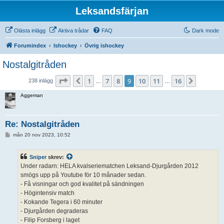
Leksandsfärjan
Olästa inlägg
Aktiva trådar
FAQ
Dark mode
Forumindex
Ishockey
Övrig ishockey
Nostalgitråden
Sida
9
av
16
1
7
8
9
10
11
16
Föregående
Nästa
238 inlägg
…
…
Aggeman
Re: Nostalgitråden
I
mån 20 nov 2023, 10:52
n
l
ä
Sniper
skrev:
g
g
Under radarn: HELA kvalseriematchen Leksand-Djurgården 2012
smögs upp på Youtube för 10 månader sedan.
- Få visningar och god kvalitet på sändningen
- Högintensiv match
- Kokande Tegera i 60 minuter
- Djurgården degraderas
- Filip Forsberg i laget