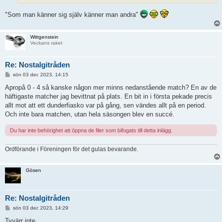
"Som man känner sig själv känner man andra"
Wittgenstein
Veckans raket
Re: Nostalgitråden
I
sön 03 dec 2023, 14:15
n
l
Apropå 0 - 4 så kanske någon mer minns nedanstående match? En av de
ä
häftigaste matcher jag bevittnat på plats. En bit in i första pekade precis
g
g
allt mot att ett dunderfiasko var på gång, sen vändes allt på en period.
Och inte bara matchen, utan hela säsongen blev en succé.
Du har inte behörighet att öppna de filer som bifogats till detta inlägg.
Ordförande i Föreningen för det gulas bevarande.
Gösen
Re: Nostalgitråden
I
sön 03 dec 2023, 14:29
n
l
Tyvärr inte.