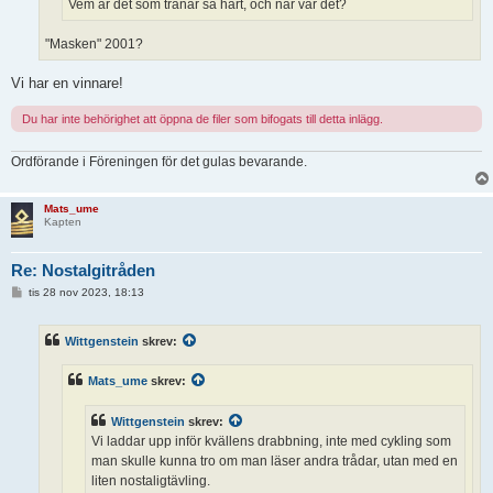
Vem är det som tränar så hårt, och när var det?
"Masken" 2001?
Vi har en vinnare!
Du har inte behörighet att öppna de filer som bifogats till detta inlägg.
Ordförande i Föreningen för det gulas bevarande.
Mats_ume
Kapten
Re: Nostalgitråden
I
tis 28 nov 2023, 18:13
n
l
ä
Wittgenstein
skrev:
g
g
Mats_ume
skrev:
Wittgenstein
skrev:
Vi laddar upp inför kvällens drabbning, inte med cykling som
man skulle kunna tro om man läser andra trådar, utan med en
liten nostaligtävling.