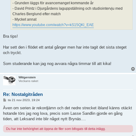
- Grunden läggs för avancemanget kommande år
- David Printz i Djurgårdens laguppställning och studiointervju med
Charles Berglund efter match
- Mycket annat
https://www.youtube.com/watch?v=kS15QKl_EAE
Bra tips!
Har sett den i flödet ett antal gånger men har inte tagit det sista steget
och tryckt.
Som studerande kan jag nog avvara några timmar till att kika!
Wittgenstein
Veckans raket
Re: Nostalgitråden
I
tis 21 nov 2023, 19:24
n
l
Även om serien är rekordjämn och det nedre strecket ibland känns otäckt
ä
hotande törs jag nog lova, precis som Lasse Sandlin gjorde en gång
g
g
tiden, att Leksand inte blir något nytt Brynäs....
Du har inte behörighet att öppna de filer som bifogats till detta inlägg.