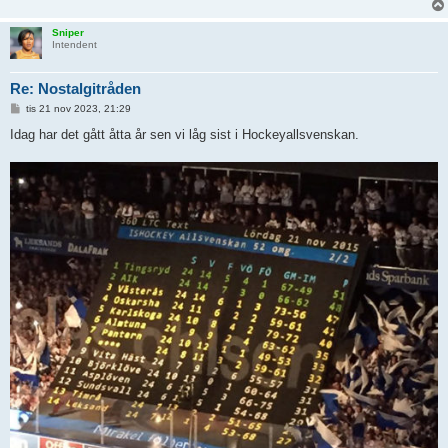
Sniper
Intendent
Re: Nostalgitråden
I
tis 21 nov 2023, 21:29
n
l
Idag har det gått åtta år sen vi låg sist i Hockeyallsvenskan.
ä
g
g