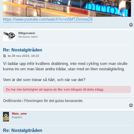
https://www.youtube.com/watch?v=m5MTZtmmeZ8
Wittgenstein
Veckans raket
Re: Nostalgitråden
I
tis 28 nov 2023, 16:22
n
l
Vi laddar upp inför kvällens drabbning, inte med cykling som man skulle
ä
kunna tro om man läser andra trådar, utan med en liten nostaligtävling.
g
g
Vem är det som tränar så hårt, och när var det?
Du har inte behörighet att öppna de filer som bifogats till detta inlägg.
Ordförande i Föreningen för det gulas bevarande.
Mats_ume
Kapten
Re: Nostalgitråden