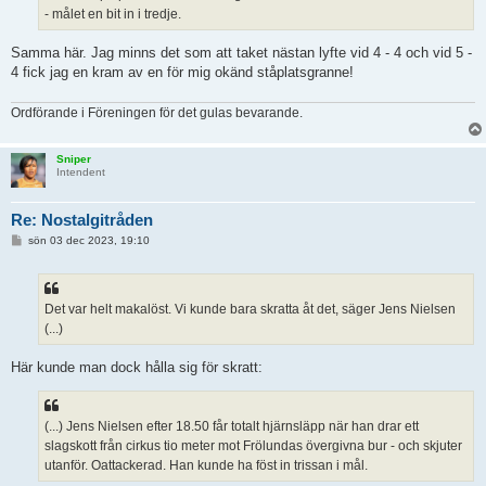
- målet en bit in i tredje.
Samma här. Jag minns det som att taket nästan lyfte vid 4 - 4 och vid 5 -
4 fick jag en kram av en för mig okänd ståplatsgranne!
Ordförande i Föreningen för det gulas bevarande.
Sniper
Intendent
Re: Nostalgitråden
I
sön 03 dec 2023, 19:10
n
l
ä
g
g
Det var helt makalöst. Vi kunde bara skratta åt det, säger Jens Nielsen
(...)
Här kunde man dock hålla sig för skratt:
(...) Jens Nielsen efter 18.50 får totalt hjärnsläpp när han drar ett
slagskott från cirkus tio meter mot Frölundas övergivna bur - och skjuter
utanför. Oattackerad. Han kunde ha föst in trissan i mål.