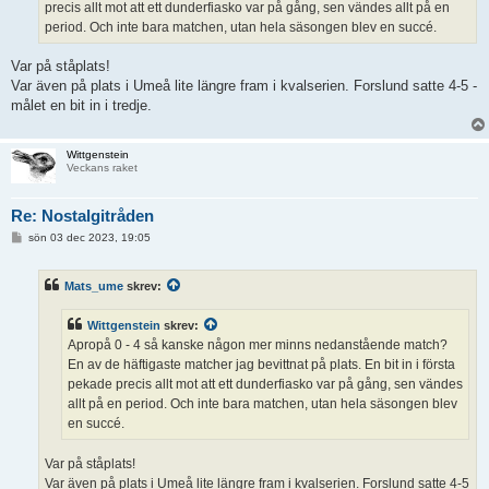
precis allt mot att ett dunderfiasko var på gång, sen vändes allt på en
period. Och inte bara matchen, utan hela säsongen blev en succé.
Var på ståplats!
Var även på plats i Umeå lite längre fram i kvalserien. Forslund satte 4-5 -
målet en bit in i tredje.
Wittgenstein
Veckans raket
Re: Nostalgitråden
I
sön 03 dec 2023, 19:05
n
l
ä
Mats_ume
skrev:
g
g
Wittgenstein
skrev:
Apropå 0 - 4 så kanske någon mer minns nedanstående match?
En av de häftigaste matcher jag bevittnat på plats. En bit in i första
pekade precis allt mot att ett dunderfiasko var på gång, sen vändes
allt på en period. Och inte bara matchen, utan hela säsongen blev
en succé.
Var på ståplats!
Var även på plats i Umeå lite längre fram i kvalserien. Forslund satte 4-5