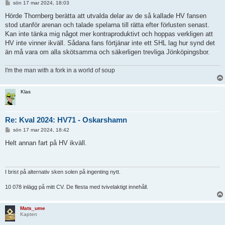
I
sön 17 mar 2024, 18:03
n
l
Hörde Thornberg berätta att utvalda delar av de så kallade HV fansen
ä
stod utanför arenan och talade spelarna till rätta efter förlusten senast.
g
g
Kan inte tänka mig något mer kontraproduktivt och hoppas verkligen att
HV inte vinner ikväll. Sådana fans förtjänar inte ett SHL lag hur synd det
än må vara om alla skötsamma och säkerligen trevliga Jönköpingsbor.
I'm the man with a fork in a world of soup
Klas
Re: Kval 2024: HV71 - Oskarshamn
I
sön 17 mar 2024, 18:42
n
l
Helt annan fart på HV ikväll.
ä
g
g
I brist på alternativ sken solen på ingenting nytt.
10 078 inlägg på mitt CV. De flesta med tvivelaktigt innehåll.
Mats_ume
Kapten