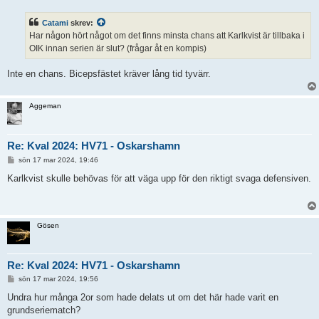
l
ä
Catami
skrev:
g
g
Har någon hört något om det finns minsta chans att Karlkvist är tillbaka i
OIK innan serien är slut? (frågar åt en kompis)
Inte en chans. Bicepsfästet kräver lång tid tyvärr.
Aggeman
Re: Kval 2024: HV71 - Oskarshamn
I
sön 17 mar 2024, 19:46
n
l
Karlkvist skulle behövas för att väga upp för den riktigt svaga defensiven.
ä
g
g
Gösen
Re: Kval 2024: HV71 - Oskarshamn
I
sön 17 mar 2024, 19:56
n
l
Undra hur många 2or som hade delats ut om det här hade varit en
ä
grundseriematch?
g