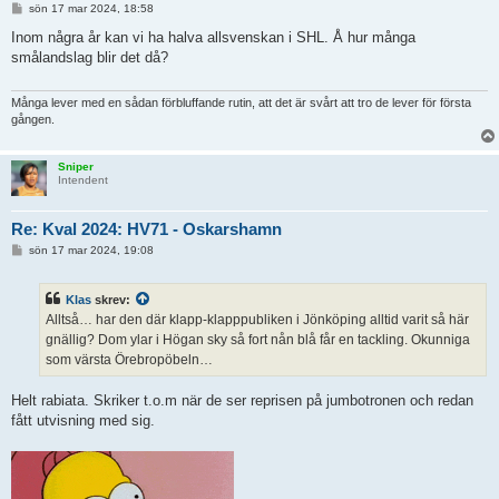
I
sön 17 mar 2024, 18:58
n
l
Inom några år kan vi ha halva allsvenskan i SHL. Å hur många
ä
smålandslag blir det då?
g
g
Många lever med en sådan förbluffande rutin, att det är svårt att tro de lever för första
gången.
Sniper
Intendent
Re: Kval 2024: HV71 - Oskarshamn
I
sön 17 mar 2024, 19:08
n
l
ä
Klas
skrev:
g
g
Alltså… har den där klapp-klapppubliken i Jönköping alltid varit så här
gnällig? Dom ylar i Högan sky så fort nån blå får en tackling. Okunniga
som värsta Örebropöbeln…
Helt rabiata. Skriker t.o.m när de ser reprisen på jumbotronen och redan
fått utvisning med sig.