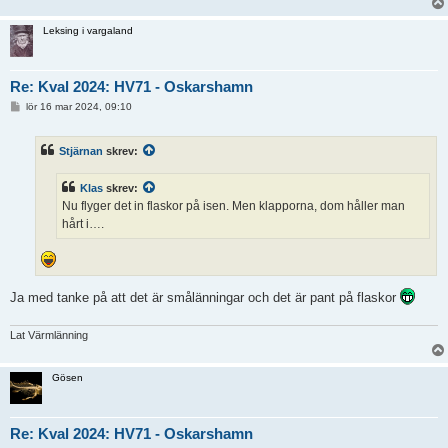
Leksing i vargaland
Re: Kval 2024: HV71 - Oskarshamn
I
lör 16 mar 2024, 09:10
n
l
ä
Stjärnan
skrev:
g
g
Klas
skrev:
Nu flyger det in flaskor på isen. Men klapporna, dom håller man
hårt i….
Ja med tanke på att det är smålänningar och det är pant på flaskor
Lat Värmlänning
Gösen
Re: Kval 2024: HV71 - Oskarshamn