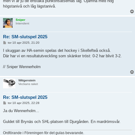
men vi är ju de enstaka punktinsatsernas lag. Ojämna med hög
högstanivå och låg lägstanivå.
Sniper
Intendent
Re: SM-slutspel 2025
I
tor 10 apr 2025, 21:20
n
l
I skuggan av HA-semin spelas det hockey i Skellefteå också.
ä
Där har vi en resultatutveckling som skänker tröst: 0-2 har blivit 3-2.
g
g
// Sniper Wennerholm
Wittgenstein
Veckans raket
Re: SM-slutspel 2025
I
tor 10 apr 2025, 22:28
n
l
Ja du Wennerholm...
ä
g
g
Guldet till Brynäs och SHL-platsen till Djurgården. En mardrömsvår.
Ordförande i Föreningen för det gulas bevarande.