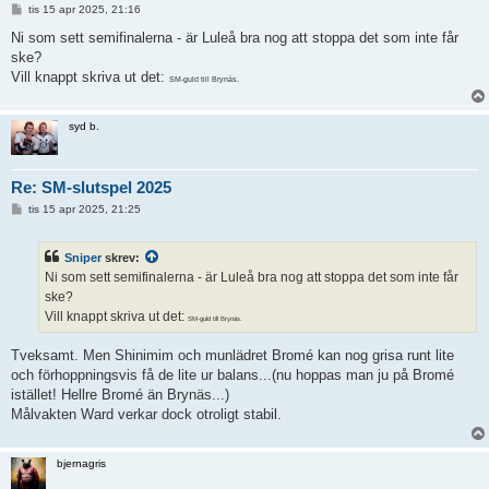
I
tis 15 apr 2025, 21:16
n
l
Ni som sett semifinalerna - är Luleå bra nog att stoppa det som inte får
ä
ske?
g
g
Vill knappt skriva ut det:
SM-guld till Brynäs.
syd b.
Re: SM-slutspel 2025
I
tis 15 apr 2025, 21:25
n
l
ä
Sniper
skrev:
g
g
Ni som sett semifinalerna - är Luleå bra nog att stoppa det som inte får
ske?
Vill knappt skriva ut det:
SM-guld till Brynäs.
Tveksamt. Men Shinimim och munlädret Bromé kan nog grisa runt lite
och förhoppningsvis få de lite ur balans...(nu hoppas man ju på Bromé
istället! Hellre Bromé än Brynäs...)
Målvakten Ward verkar dock otroligt stabil.
bjernagris