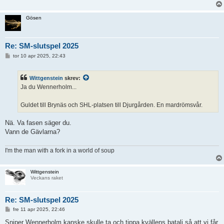
Gösen
Re: SM-slutspel 2025
I
tor 10 apr 2025, 22:43
n
l
ä
Wittgenstein
skrev:
g
g
Ja du Wennerholm...
Guldet till Brynäs och SHL-platsen till Djurgården. En mardrömsvår.
Nä. Va fasen säger du.
Vann de Gävlarna?
I'm the man with a fork in a world of soup
Wittgenstein
Veckans raket
Re: SM-slutspel 2025
I
fre 11 apr 2025, 22:46
n
l
Sniper Wennerholm kanske skulle ta och tippa kvällens batalj så att vi får