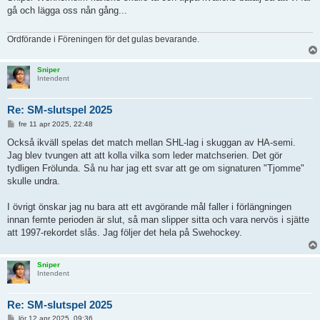
ä
gå och lägga oss nån gång...
g
g
Ordförande i Föreningen för det gulas bevarande.
Sniper
Intendent
Re: SM-slutspel 2025
I
fre 11 apr 2025, 22:48
n
l
Också ikväll spelas det match mellan SHL-lag i skuggan av HA-semi.
ä
Jag blev tvungen att att kolla vilka som leder matchserien. Det gör
g
g
tydligen Frölunda. Så nu har jag ett svar att ge om signaturen "Tjomme"
skulle undra.
I övrigt önskar jag nu bara att ett avgörande mål faller i förlängningen
innan femte perioden är slut, så man slipper sitta och vara nervös i sjätte
att 1997-rekordet slås. Jag följer det hela på Swehockey.
Sniper
Intendent
Re: SM-slutspel 2025
I
lör 12 apr 2025, 09:36