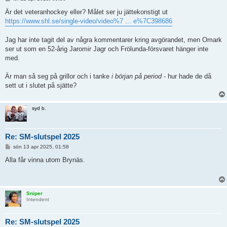
n
l
Är det veteranhockey eller? Målet ser ju jättekonstigt ut
ä
https://www.shl.se/single-video/video%7 ... e%7C398686
g
g
Jag har inte tagit del av några kommentarer kring avgörandet, men Omark
ser ut som en 52-årig Jaromir Jagr och Frölunda-försvaret hänger inte
med.
Är man så seg på grillor och i tanke
i början på period
- hur hade de då
sett ut i slutet på sjätte?
syd b.
Re: SM-slutspel 2025
I
sön 13 apr 2025, 01:58
n
l
Alla får vinna utom Brynäs.
ä
g
g
Sniper
Intendent
Re: SM-slutspel 2025