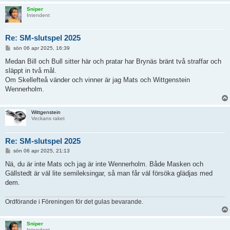
Sniper
Intendent
Re: SM-slutspel 2025
I
sön 06 apr 2025, 16:39
n
l
Medan Bill och Bull sitter här och pratar har Brynäs bränt två straffar och
ä
släppt in två mål.
g
g
Om Skellefteå vänder och vinner är jag Mats och Wittgenstein
Wennerholm.
Wittgenstein
Veckans raket
Re: SM-slutspel 2025
I
sön 06 apr 2025, 21:13
n
l
Nä, du är inte Mats och jag är inte Wennerholm. Både Masken och
ä
Gällstedt är väl lite semileksingar, så man får väl försöka glädjas med
g
g
dem.
Ordförande i Föreningen för det gulas bevarande.
Sniper
Intendent