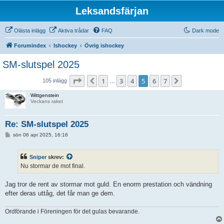
Leksandsfärjan
Olästa inlägg
Aktiva trådar
FAQ
Dark mode
Forumindex
Ishockey
Övrig ishockey
SM-slutspel 2025
Sida
5
av
7
1
3
4
5
6
7
Föregående
Nästa
105 inlägg
…
Wittgenstein
Veckans raket
Re: SM-slutspel 2025
I
sön 06 apr 2025, 16:16
n
l
ä
Sniper
skrev:
g
g
Nu stormar de mot final.
Jag tror de rent av stormar mot guld. En enorm prestation och vändning
efter deras uttåg, det får man ge dem.
Ordförande i Föreningen för det gulas bevarande.