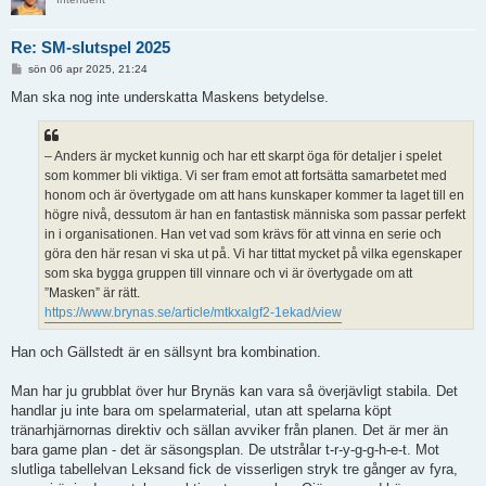
Re: SM-slutspel 2025
I
sön 06 apr 2025, 21:24
n
l
Man ska nog inte underskatta Maskens betydelse.
ä
g
g
– Anders är mycket kunnig och har ett skarpt öga för detaljer i spelet
som kommer bli viktiga. Vi ser fram emot att fortsätta samarbetet med
honom och är övertygade om att hans kunskaper kommer ta laget till en
högre nivå, dessutom är han en fantastisk människa som passar perfekt
in i organisationen. Han vet vad som krävs för att vinna en serie och
göra den här resan vi ska ut på. Vi har tittat mycket på vilka egenskaper
som ska bygga gruppen till vinnare och vi är övertygade om att
”Masken” är rätt.
https://www.brynas.se/article/mtkxalgf2-1ekad/view
Han och Gällstedt är en sällsynt bra kombination.
Man har ju grubblat över hur Brynäs kan vara så överjävligt stabila. Det
handlar ju inte bara om spelarmaterial, utan att spelarna köpt
tränarhjärnornas direktiv och sällan avviker från planen. Det är mer än
bara game plan - det är säsongsplan. De utstrålar t-r-y-g-g-h-e-t. Mot
slutliga tabellelvan Leksand fick de visserligen stryk tre gånger av fyra,