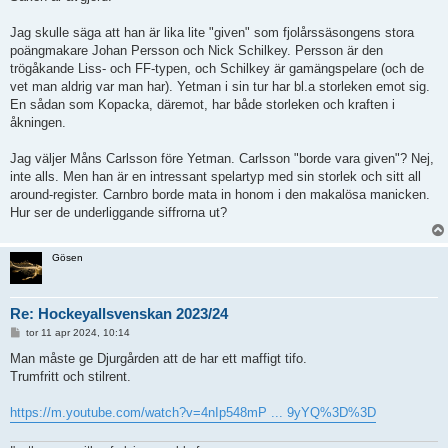
Jag skulle säga att han är lika lite "given" som fjolårssäsongens stora
poängmakare Johan Persson och Nick Schilkey. Persson är den
trögåkande Liss- och FF-typen, och Schilkey är gamängspelare (och de
vet man aldrig var man har). Yetman i sin tur har bl.a storleken emot sig.
En sådan som Kopacka, däremot, har både storleken och kraften i
åkningen.
Jag väljer Måns Carlsson före Yetman. Carlsson "borde vara given"? Nej,
inte alls. Men han är en intressant spelartyp med sin storlek och sitt all
around-register. Carnbro borde mata in honom i den makalösa manicken.
Hur ser de underliggande siffrorna ut?
Gösen
Re: Hockeyallsvenskan 2023/24
I
tor 11 apr 2024, 10:14
n
l
Man måste ge Djurgården att de har ett maffigt tifo.
ä
Trumfritt och stilrent.
g
g
https://m.youtube.com/watch?v=4nIp548mP ... 9yYQ%3D%3D