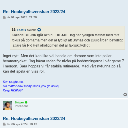
Re: Hockeyallsvenskan 2023/24
I
tis 02 apr 2024, 22:58
n
l
ä
Eastis
skrev:
g
g
Kollade BIF-BIK igår och nu DIF-MIF. Jag har tydligen fastnat med mitt
fokus på domarna men det är tydligt att Brynäs och Djurgården betydligt
lättare får PP. Helt otroligt men det är faktiskt tydligt.
Inget nytt. Men det kan lika väl handla om domare som inte pallar
hemmatrycket. Jag bävar redan för nivån på bedömningarna i vår game 7
i morgon. Bara hoppas vi får stabila rutinerade. Med vårt nyfunna pp så
kan det spela en viss roll.
Sun taught me,
No matter how many times you go down,
Keep RISING!
Sniper
Intendent
Re: Hockeyallsvenskan 2023/24
I
lör 06 apr 2024, 19:13
n