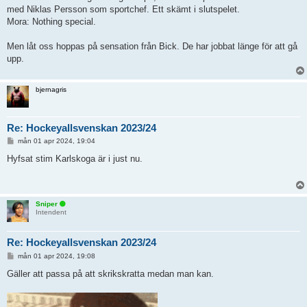
med Niklas Persson som sportchef. Ett skämt i slutspelet.
Mora: Nothing special.
Men låt oss hoppas på sensation från Bick. De har jobbat länge för att gå
upp.
bjernagris
Re: Hockeyallsvenskan 2023/24
I
mån 01 apr 2024, 19:04
n
l
Hyfsat stim Karlskoga är i just nu.
ä
g
g
Sniper
Intendent
Re: Hockeyallsvenskan 2023/24
I
mån 01 apr 2024, 19:08
n
l
Gäller att passa på att skrikskratta medan man kan.
ä
g
g