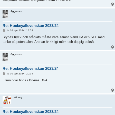
Aggeman
Re: Hockeyallsvenskan 2023/24
I
tis 09 apr 2024, 19:53
n
l
Brynäs tryck och ståplats måste vara sämst bland HA och SHL med
ä
tanke på potentialen. Arenan är riktigt mörk och deppig också.
g
g
Aggeman
Re: Hockeyallsvenskan 2023/24
I
tis 09 apr 2024, 20:54
n
l
Filmningar finns i Brynäs DNA.
ä
g
g
Wiborg
Re: Hockeyallsvenskan 2023/24