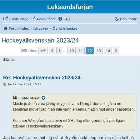
Leksandsfärjan
Olästa inlägg
Aktiva trådar
FAQ
Dark mode
Forumindex
Ishockey
Övrig ishockey
Hockeyallsvenskan 2023/24
Sida
12
av
14
1
10
11
12
13
14
Föregående
Nästa
208 inlägg
…
Stjärnan
Re: Hockeyallsvenskan 2023/24
I
fre 29 mar 2024, 15:11
n
l
ä
Ludde
skrev:
g
g
Måste ju ändå vara jäkligt drygt att vara Djurgården och gå in en
semifinal mot ett lag man inte vann en enda match mot under säsongen.
Kommer Wikegård basa över ett SHL-lag eller genomgå ytterligare
stålbad i Hockeyallsvenskan?
Jag har svårt att se nåt lag slå ut Brynäs ändå. Jag har iofs dålig koll på