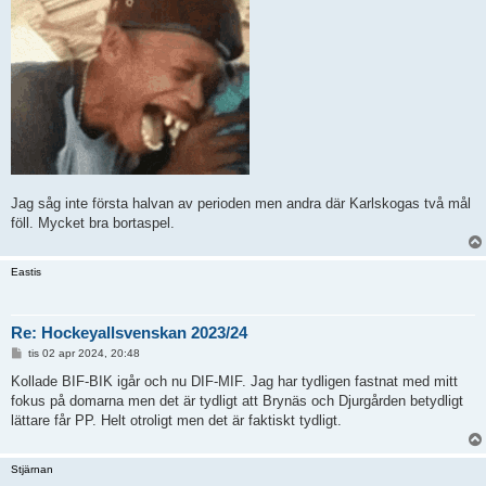
Jag såg inte första halvan av perioden men andra där Karlskogas två mål
föll. Mycket bra bortaspel.
Eastis
Re: Hockeyallsvenskan 2023/24
I
tis 02 apr 2024, 20:48
n
l
Kollade BIF-BIK igår och nu DIF-MIF. Jag har tydligen fastnat med mitt
ä
fokus på domarna men det är tydligt att Brynäs och Djurgården betydligt
g
g
lättare får PP. Helt otroligt men det är faktiskt tydligt.
Stjärnan