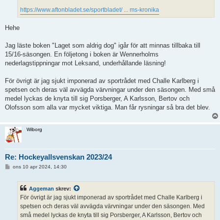
https://www.aftonbladet.se/sportbladet/ ... ms-kronika
Hehe
Jag läste boken "Laget som aldrig dog" igår för att minnas tillbaka till
15/16-säsongen. En följetong i boken är Wennerholms
nederlagstippningar mot Leksand, underhållande läsning!
För övrigt är jag sjukt imponerad av sportrådet med Challe Karlberg i
spetsen och deras väl avvägda värvningar under den säsongen. Med små
medel lyckas de knyta till sig Porsberger, A Karlsson, Bertov och
Olofsson som alla var mycket viktiga. Man får rysningar så bra det blev.
Wiborg
Re: Hockeyallsvenskan 2023/24
I
ons 10 apr 2024, 14:30
n
l
ä
Aggeman
skrev:
g
g
För övrigt är jag sjukt imponerad av sportrådet med Challe Karlberg i
spetsen och deras väl avvägda värvningar under den säsongen. Med
små medel lyckas de knyta till sig Porsberger, A Karlsson, Bertov och