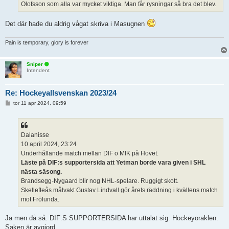
Olofsson som alla var mycket viktiga. Man får rysningar så bra det blev.
Det där hade du aldrig vågat skriva i Masugnen
Pain is temporary, glory is forever
Sniper
Intendent
Re: Hockeyallsvenskan 2023/24
I
tor 11 apr 2024, 09:59
n
l
ä
g
g
Dalanisse
10 april 2024, 23:24
Underhållande match mellan DIF o MIK på Hovet.
Läste på DIF:s supportersida att Yetman borde vara given i SHL
nästa säsong.
Brandsegg-Nygaard blir nog NHL-spelare. Ruggigt skott.
Skellefteås målvakt Gustav Lindvall gör årets räddning i kvällens match
mot Frölunda.
Ja men då så. DIF:S SUPPORTERSIDA har uttalat sig. Hockeyoraklen.
Saken är avgjord.