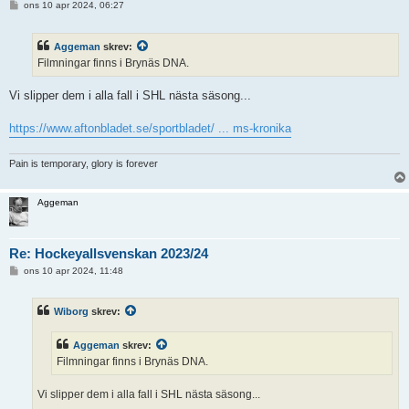
I
ons 10 apr 2024, 06:27
n
l
ä
Aggeman
skrev:
g
g
Filmningar finns i Brynäs DNA.
Vi slipper dem i alla fall i SHL nästa säsong...
https://www.aftonbladet.se/sportbladet/ ... ms-kronika
Pain is temporary, glory is forever
Aggeman
Re: Hockeyallsvenskan 2023/24
I
ons 10 apr 2024, 11:48
n
l
ä
Wiborg
skrev:
g
g
Aggeman
skrev:
Filmningar finns i Brynäs DNA.
Vi slipper dem i alla fall i SHL nästa säsong...