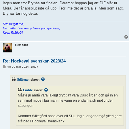
lagen men tror Brynäs tar finalen. Däremot hoppas jag att DIF slår ut
Mora. De får absolut inte gå upp. Tror inte det är bra alls. Men som sagt.
Brynäs tar nog detta.
Sun taught me,
No matter how many times you go down,
Keep RISING!
bjernagris
Re: Hockeyallsvenskan 2023/24
I
fre 29 mar 2024, 15:27
n
l
ä
Stjärnan
skrev:
g
g
Ludde
skrev:
Måste ju ändå vara jäkligt drygt att vara Djurgården och gå in en
semifinal mot ett lag man inte vann en enda match mot under
säsongen.
Kommer Wikegård basa över ett SHL-lag eller genomgå ytterligare
stålbad i Hockeyallsvenskan?