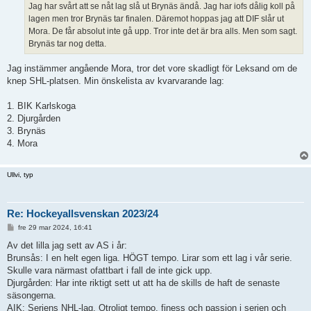
Jag har svårt att se nåt lag slå ut Brynäs ändå. Jag har iofs dålig koll på
lagen men tror Brynäs tar finalen. Däremot hoppas jag att DIF slår ut
Mora. De får absolut inte gå upp. Tror inte det är bra alls. Men som sagt.
Brynäs tar nog detta.
Jag instämmer angående Mora, tror det vore skadligt för Leksand om de
knep SHL-platsen. Min önskelista av kvarvarande lag:
1. BIK Karlskoga
2. Djurgården
3. Brynäs
4. Mora
Ullvi, typ
Re: Hockeyallsvenskan 2023/24
I
fre 29 mar 2024, 16:41
n
l
Av det lilla jag sett av AS i år:
ä
Brunsås: I en helt egen liga. HÖGT tempo. Lirar som ett lag i vår serie.
g
g
Skulle vara närmast ofattbart i fall de inte gick upp.
Djurgården: Har inte riktigt sett ut att ha de skills de haft de senaste
säsongerna.
AIK: Seriens NHL-lag. Otroligt tempo, finess och passion i serien och