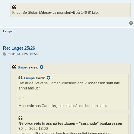
Klipp: Se Stefan Miloševićs monsterlyft på 140 (!) kilo.
Lampa
Re: Laget 25/26
I
tor 31 jul 2025, 15:58
n
l
ä
Sniper
skrev:
g
g
Lampa
skrev:
Det är då Stevens, Fortier, Milosevic och V.Johansson som inte
ännu anslutit.
(...)
Milosevic hos Canucks, inte hittat nåt om hur han sett ut.
Nyförvärvets kross på testdagen – ”sprängde” bänkpressen
30 juli 2025 13:00
Leksands IF:s säsong drog traditionsenligt igång med en