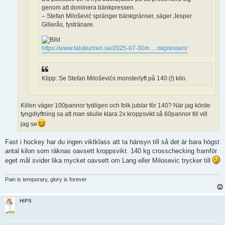
genom att dominera bänkpressen.
– Stefan Milošević spränger bänkgränser, säger Jesper
Gillerås, fystränare.
https://www.falukuriren.se/2025-07-30/n ... nkpressen/
Klipp: Se Stefan Miloševićs monsterlyft på 140 (!) kilo.
Killen väger 100pannor tydligen och folk jublar för 140? När jag körde
tyngdlyftning sa att man skulle klara 2x kroppsvikt så 60pannor till vill
jag se
Fast i hockey har du ingen viktklass att ta hänsyn till så det är bara högst
antal kilon som räknas oavsett kroppsvikt. 140 kg crosschecking framför
eget mål svider lika mycket oavsett om Lang eller Milosevic trycker till
Pain is temporary, glory is forever
HIPS