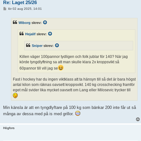
Re: Laget 25/26
I
lör 02 aug 2025, 14:01
n
l
ä
Wiborg
skrev:
g
g
Hejalif
skrev:
Sniper
skrev:
Killen väger 100pannor tydligen och folk jublar för 140? När jag
körde tyngdlyftning sa att man skulle klara 2x kroppsvikt så
60pannor till vill jag se
Fast i hockey har du ingen viktklass att ta hänsyn till så det är bara högst
antal kilon som räknas oavsett kroppsvikt. 140 kg crosschecking framför
eget mål svider lika mycket oavsett om Lang eller Milosevic trycker till
Min känsla är att en tyngdlyftare på 100 kg som bänkar 200 inte får ut så
många av dessa med på is med grillor.
Högfors