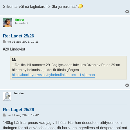
Siiken är väl nå lagledare för 3kr juniorerna?
Sniper
Intendent
Re: Laget 25/26
I
fre 01 aug 2025, 12:11
n
l
#29 Lindqvist
ä
g
g
– Det fick bli nummer 29. Jag lyckades inte lura 34:an av Peter. 29:an
blir en ny bekantskap, det är första gången.
https://hockeynews.se/nyheter/linkan-om ... f-stjarnan
bender
Re: Laget 25/26
I
fre 01 aug 2025, 12:42
n
l
140kg bänk är precis vad jag vill höra. Har han dessutom attityden och
ä
timingen för att använda kilona, då har vi en ingrediens vi desperat saknat
g