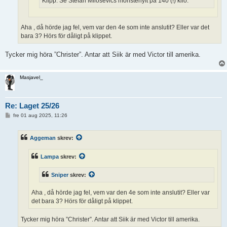
Klipp: Se Stefan Miloševićs monsterlyft på 140 (!) kilo.
Aha , då hörde jag fel, vem var den 4e som inte anslutit? Eller var det
bara 3? Hörs för dåligt på klippet.
Tycker mig höra ”Christer”. Antar att Siik är med Victor till amerika.
Masjavel_
Re: Laget 25/26
I
fre 01 aug 2025, 11:26
n
l
ä
Aggeman
skrev:
g
g
Lampa
skrev:
Sniper
skrev:
Aha , då hörde jag fel, vem var den 4e som inte anslutit? Eller var
det bara 3? Hörs för dåligt på klippet.
Tycker mig höra ”Christer”. Antar att Siik är med Victor till amerika.