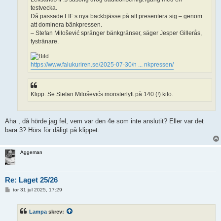
testvecka.
Då passade LIF:s nya backbjässe på att presentera sig – genom
att dominera bänkpressen.
– Stefan Milošević spränger bänkgränser, säger Jesper Gillerås,
fystränare.
https://www.falukuriren.se/2025-07-30/n ... nkpressen/
Klipp: Se Stefan Miloševićs monsterlyft på 140 (!) kilo.
Aha , då hörde jag fel, vem var den 4e som inte anslutit? Eller var det
bara 3? Hörs för dåligt på klippet.
Aggeman
Re: Laget 25/26
I
tor 31 jul 2025, 17:29
n
l
ä
Lampa
skrev:
g
g