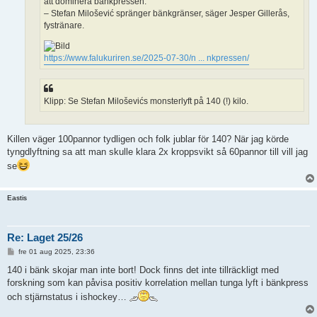
att dominera bänkpressen.
– Stefan Milošević spränger bänkgränser, säger Jesper Gillerås,
fystränare.
https://www.falukuriren.se/2025-07-30/n ... nkpressen/
Klipp: Se Stefan Miloševićs monsterlyft på 140 (!) kilo.
Killen väger 100pannor tydligen och folk jublar för 140? När jag körde
tyngdlyftning sa att man skulle klara 2x kroppsvikt så 60pannor till vill jag
se
Eastis
Re: Laget 25/26
I
fre 01 aug 2025, 23:36
n
l
140 i bänk skojar man inte bort! Dock finns det inte tillräckligt med
ä
forskning som kan påvisa positiv korrelation mellan tunga lyft i bänkpress
g
g
och stjärnstatus i ishockey…