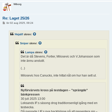
Wiborg
Re: Laget 25/26
I
lör 02 aug 2025, 09:24
n
l
ä
Hejalif
skrev:
g
g
Sniper
skrev:
Lampa
skrev:
Det är då Stevens, Fortier, Milosevic och V.Johansson som
inte ännu anslutit.
(...)
Milosevic hos Canucks, inte hittat nåt om hur han sett ut.
Nyförvärvets kross på testdagen – ”sprängde”
bänkpressen
30 juli 2025 13:00
Leksands IF:s säsong drog traditionsenligt igång med en
testvecka.
Då passade LIF:s nya backbjässe på att presentera sig –