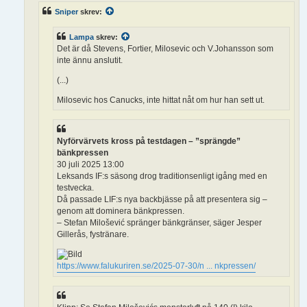
Sniper
skrev:
Lampa
skrev:
Det är då Stevens, Fortier, Milosevic och V.Johansson som
inte ännu anslutit.
(...)
Milosevic hos Canucks, inte hittat nåt om hur han sett ut.
Nyförvärvets kross på testdagen – ”sprängde”
bänkpressen
30 juli 2025 13:00
Leksands IF:s säsong drog traditionsenligt igång med en
testvecka.
Då passade LIF:s nya backbjässe på att presentera sig –
genom att dominera bänkpressen.
– Stefan Milošević spränger bänkgränser, säger Jesper
Gillerås, fystränare.
https://www.falukuriren.se/2025-07-30/n ... nkpressen/