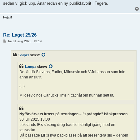
g
sedan vi gick upp. Anar redan en ny publikfavorit i Tegera.
Hejalif
Re: Laget 25/26
I
fre 01 aug 2025, 13:14
n
l
ä
Sniper
skrev:
g
g
Lampa
skrev:
Det är då Stevens, Fortier, Milosevic och V.Johansson som inte
ännu anslutit.
(...)
Milosevic hos Canucks, inte hittat nåt om hur han sett ut.
Nyförvärvets kross på testdagen – ”sprängde” bänkpressen
30 juli 2025 13:00
Leksands IF:s säsong drog traditionsenligt igång med en
testvecka.
Då passade LIF:s nya backbjässe på att presentera sig – genom