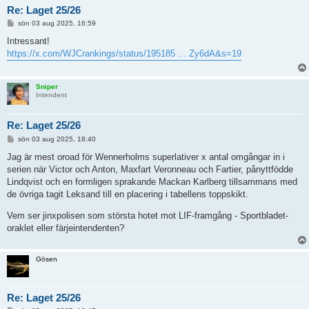
Re: Laget 25/26
I
sön 03 aug 2025, 16:59
n
l
Intressant!
ä
https://x.com/WJCrankings/status/195185 ... Zy6dA&s=19
g
g
Sniper
Intendent
Re: Laget 25/26
I
sön 03 aug 2025, 18:40
n
l
Jag är mest oroad för Wennerholms superlativer x antal omgångar in i
ä
serien när Victor och Anton, Maxfart Veronneau och Fartier, pånyttfödde
g
g
Lindqvist och en formligen sprakande Mackan Karlberg tillsammans med
de övriga tagit Leksand till en placering i tabellens toppskikt.
Vem ser jinxpolisen som största hotet mot LIF-framgång - Sportbladet-
oraklet eller färjeintendenten?
Gösen
Re: Laget 25/26