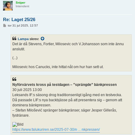
Sniper
Intendent
Re: Laget 25/26
I
tor 31 jul 2025, 12:57
n
l
ä
Lampa
skrev:
g
g
Det är då Stevens, Fortier, Milosevic och V.Johansson som inte ännu
anslutit.
(...)
Milosevic hos Canucks, inte hittat nåt om hur han sett ut.
Nyförvärvets kross på testdagen – ”sprängde” bänkpressen
30 juli 2025 13:00
Leksands IF:s säsong drog traditionsenligt igång med en testvecka.
Då passade LIF:s nya backbjässe på att presentera sig – genom att
dominera bänkpressen.
– Stefan Milošević spränger bänkgränser, säger Jesper Gillerås,
fystränare.
https://www.falukuriren.se/2025-07-30/n ... nkpressen/