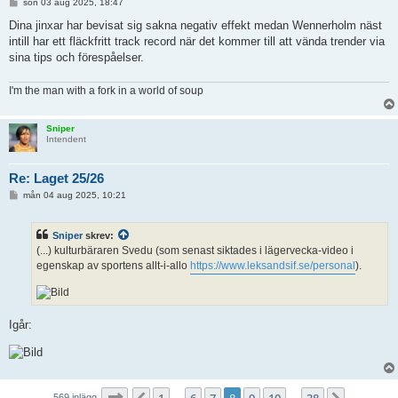
I
sön 03 aug 2025, 18:47
n
l
Dina jinxar har bevisat sig sakna negativ effekt medan Wennerholm näst
ä
intill har ett fläckfritt track record när det kommer till att vända trender via
g
g
sina tips och förespåelser.
I'm the man with a fork in a world of soup
Sniper
Intendent
Re: Laget 25/26
I
mån 04 aug 2025, 10:21
n
l
ä
Sniper
skrev:
g
g
(...) kulturbäraren Svedu (som senast siktades i lägervecka-video i
egenskap av sportens allt-i-allo
https://www.leksandsif.se/personal
).
Igår:
Sida
8
av
38
569 inlägg