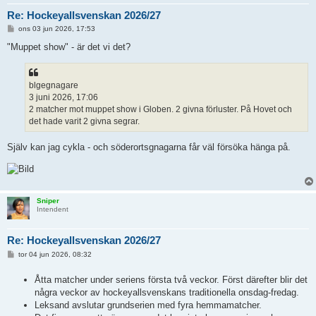
Re: Hockeyallsvenskan 2026/27
I
ons 03 jun 2026, 17:53
n
l
"Muppet show" - är det vi det?
ä
g
g
blgegnagare
3 juni 2026, 17:06
2 matcher mot muppet show i Globen. 2 givna förluster. På Hovet och
det hade varit 2 givna segrar.
Själv kan jag cykla - och söderortsgnagarna får väl försöka hänga på.
Sniper
Intendent
Re: Hockeyallsvenskan 2026/27
I
tor 04 jun 2026, 08:32
n
l
Åtta matcher under seriens första två veckor. Först därefter blir det
ä
g
några veckor av hockeyallsvenskans traditionella onsdag-fredag.
g
Leksand avslutar grundserien med fyra hemmamatcher.