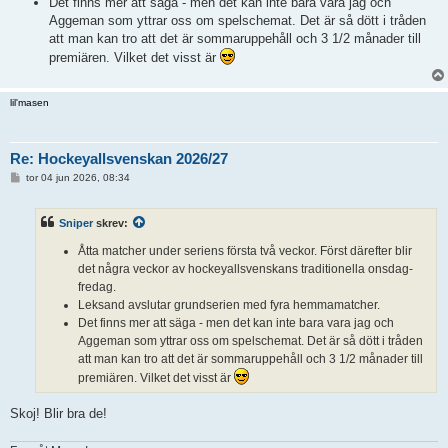
Det finns mer att säga - men det kan inte bara vara jag och
Aggeman som yttrar oss om spelschemat. Det är så dött i tråden
att man kan tro att det är sommaruppehåll och 3 1/2 månader till
premiären. Vilket det visst är
lil'masen
Re: Hockeyallsvenskan 2026/27
I
tor 04 jun 2026, 08:34
n
l
ä
Sniper
skrev:
g
g
Åtta matcher under seriens första två veckor. Först därefter blir
det några veckor av hockeyallsvenskans traditionella onsdag-
fredag.
Leksand avslutar grundserien med fyra hemmamatcher.
Det finns mer att säga - men det kan inte bara vara jag och
Aggeman som yttrar oss om spelschemat. Det är så dött i tråden
att man kan tro att det är sommaruppehåll och 3 1/2 månader till
premiären. Vilket det visst är
Skoj! Blir bra de!