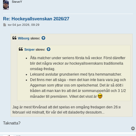
SteveY
Re: Hockeyallsvenskan 2026/27
I
tor 04 jun 2026, 09:29
n
l
ä
Wiborg
skrev:
g
g
Sniper
skrev:
Åtta matcher under seriens första två veckor. Först därefter
blir det några veckor av hockeyallsvenskans traditionella
onsdag-fredag.
Leksand avslutar grundserien med fyra hemmamatcher.
Det finns mer att säga - men det kan inte bara vara jag och
Aggeman som yttrar oss om spelschemat. Det är så dött i
tråden att man kan tro att det är sommaruppehåll och 3 1/2
månader till premiären. Vilket det visst är
Jag är mest förvånad att det spelas en omgång fredagen den 26:e
februari vid midnatt, för vår del ett daladerby dessutom...
Taknatta?