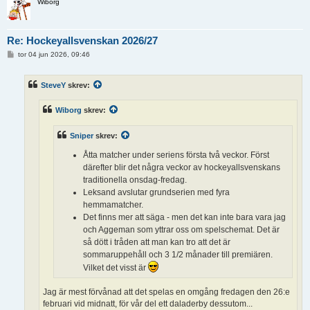
Wiborg
Re: Hockeyallsvenskan 2026/27
I
tor 04 jun 2026, 09:46
n
l
ä
SteveY
skrev:
g
g
Wiborg
skrev:
Sniper
skrev:
Åtta matcher under seriens första två veckor. Först
därefter blir det några veckor av hockeyallsvenskans
traditionella onsdag-fredag.
Leksand avslutar grundserien med fyra
hemmamatcher.
Det finns mer att säga - men det kan inte bara vara jag
och Aggeman som yttrar oss om spelschemat. Det är
så dött i tråden att man kan tro att det är
sommaruppehåll och 3 1/2 månader till premiären.
Vilket det visst är
Jag är mest förvånad att det spelas en omgång fredagen den 26:e
februari vid midnatt, för vår del ett daladerby dessutom...