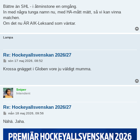
Bättre än SHL - i åtminstone en omgång.
In med några tunga namn nu, med HA-mått mätt, så vi kan vinna
matchen.
Om det nu ÄR AIK-Leksand som väntar.
Lampa
Re: Hockeyallsvenskan 2026/27
I
sön 17 maj 2026, 08:52
n
l
Krossa gnägget i Globen vore ju väldigt mumma.
ä
g
g
Sniper
Intendent
Re: Hockeyallsvenskan 2026/27
I
mån 18 maj 2026, 09:56
n
l
Nähä. Jaha.
ä
g
g