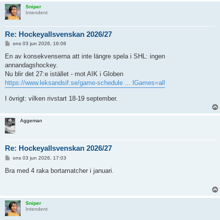
Sniper
Intendent
Re: Hockeyallsvenskan 2026/27
I
ons 03 jun 2026, 16:06
n
l
En av konsekvenserna att inte längre spela i SHL: ingen
ä
annandagshockey.
g
g
Nu blir det 27:e istället - mot AIK i Globen
https://www.leksandsif.se/game-schedule ... lGames=all
I övrigt: vilken rivstart 18-19 september.
Aggeman
Re: Hockeyallsvenskan 2026/27
I
ons 03 jun 2026, 17:03
n
l
Bra med 4 raka bortamatcher i januari.
ä
g
g
Sniper
Intendent