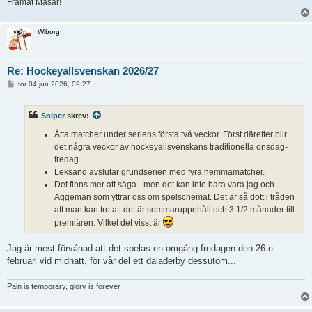
Framåt Masar!
Wiborg
Re: Hockeyallsvenskan 2026/27
I
tor 04 jun 2026, 09:27
n
l
ä
Sniper
skrev:
g
g
Åtta matcher under seriens första två veckor. Först därefter blir
det några veckor av hockeyallsvenskans traditionella onsdag-
fredag.
Leksand avslutar grundserien med fyra hemmamatcher.
Det finns mer att säga - men det kan inte bara vara jag och
Aggeman som yttrar oss om spelschemat. Det är så dött i tråden
att man kan tro att det är sommaruppehåll och 3 1/2 månader till
premiären. Vilket det visst är
Jag är mest förvånad att det spelas en omgång fredagen den 26:e
februari vid midnatt, för vår del ett daladerby dessutom...
Pain is temporary, glory is forever