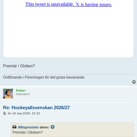
Premiär i Globen?
Ordförande i Föreningen för det gulas bevarande.
Sniper
Intendent
Re: Hockeyallsvenskan 2026/27
I
lör 16 maj 2026, 22:32
n
l
ä
Wittgenstein
skrev:
g
g
Premiär i Globen?