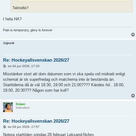
Taknatta?
I hela HA?
Pain is temporary, glory is forever
Jojjeerik
Re: Hockeyallsvenskan 2026/27
I
tor 04 jun 2026, 17:33
n
l
Misstänker stort att dom datumen som vi ska spela vid midnatt enligt
ä
schemat är sk superfredag och matcherna inte är bestämda än.
g
g
Starttiderna då är väl 18:30, 19:00 och 21:00???? Kändes fel.. 18:00,
19:00, 20:30??? Någon som har koll?
Sniper
Intendent
Re: Hockeyallsvenskan 2026/27
I
tor 04 jun 2026, 17:57
n
l
Notera starttiden söndag 28 februari Leksand-Nybro.