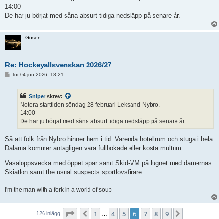
ä
14:00
g
g
De har ju börjat med såna absurt tidiga nedsläpp på senare år.
Gösen
Re: Hockeyallsvenskan 2026/27
I
tor 04 jun 2026, 18:21
n
l
ä
Sniper
skrev:
g
g
Notera starttiden söndag 28 februari Leksand-Nybro.
14:00
De har ju börjat med såna absurt tidiga nedsläpp på senare år.
Så att folk från Nybro hinner hem i tid. Varenda hotellrum och stuga i hela
Dalarna kommer antagligen vara fullbokade eller kosta multum.
Vasaloppsvecka med öppet spår samt Skid-VM på lugnet med damernas
Skiatlon samt the usual suspects sportlovsfirare.
I'm the man with a fork in a world of soup
Sida
6
av
9
1
4
5
6
7
8
9
Föregående
Nästa
126 inlägg
…