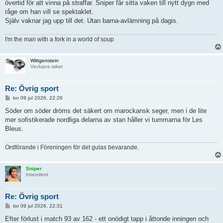
övertid för att vinna på straffar. Sniper får sitta vaken till nytt dygn med
råge om han vill se spektaklet.
Själv vaknar jag upp till det. Utan barna-avlämning på dagis.
I'm the man with a fork in a world of soup
Wittgenstein
Veckans raket
Re: Övrig sport
I
tor 09 jul 2026, 22:26
n
l
Söder om söder dröms det säkert om marockansk seger, men i de lite
ä
mer sofistikerade nordliga delarna av stan håller vi tummarna för Les
g
g
Bleus.
Ordförande i Föreningen för det gulas bevarande.
Sniper
Intendent
Re: Övrig sport
I
tor 09 jul 2026, 22:31
n
l
Efter förlust i match 93 av 162 - ett onödigt tapp i åttonde inningen och