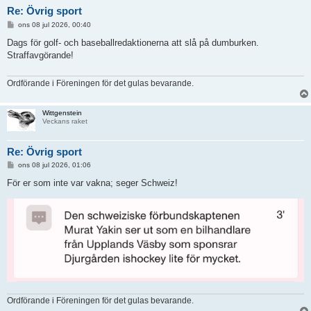
Re: Övrig sport
I
ons 08 jul 2026, 00:40
n
l
Dags för golf- och baseballredaktionerna att slå på dumburken.
ä
Straffavgörande!
g
g
Ordförande i Föreningen för det gulas bevarande.
Wittgenstein
Veckans raket
Re: Övrig sport
I
ons 08 jul 2026, 01:06
n
l
För er som inte var vakna; seger Schweiz!
ä
g
g
Ordförande i Föreningen för det gulas bevarande.