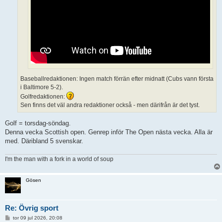
Baseballredaktionen: Ingen match förrän efter midnatt (Cubs vann första
i Baltimore 5-2).
Golfredaktionen:
Sen finns det väl andra redaktioner också - men därifrån är det tyst.
Golf = torsdag-söndag.
Denna vecka Scottish open. Genrep inför The Open nästa vecka. Alla är
med. Däribland 5 svenskar.
I'm the man with a fork in a world of soup
Gösen
Re: Övrig sport
I
tor 09 jul 2026, 20:08