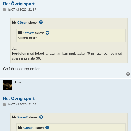
Re: Övrig sport
I
tis 07 jul 2026, 21:37
n
l
ä
Gösen
skrev:
g
g
SteveY
skrev:
Vilken match!!
Ja.
Fördelen med fotboll är att man kan multitaska 70 minuter och se med
spänning sista 30.
Golf är nonstop action!
Gösen
Re: Övrig sport
I
tis 07 jul 2026, 21:37
n
l
ä
SteveY
skrev:
g
g
Gösen
skrev: