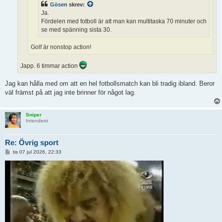
Gösen
skrev:
Ja.
Fördelen med fotboll är att man kan multitaska 70 minuter och
se med spänning sista 30.
Golf är nonstop action!
Japp. 6 timmar action
Jag kan hålla med om att en hel fotbollsmatch kan bli tradig ibland. Beror
väl främst på att jag inte brinner för något lag.
Sniper
Intendent
Re: Övrig sport
I
tis 07 jul 2026, 22:33
n
l
ä
g
g