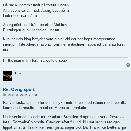
n
l
Då har vi kommit imål på första rundan
ä
Alla svenskar är med. Åberg bäst på -2.
g
g
Leder gör man på -5.
Åberg näst bäst från tee efter McIllroy.
Puttningen är akilleshälen just nu.
Kvällsrunda idag betyder som ni vet vid det här laget morgonrunda
imorgon. Inte Åbergs favorit. Kommer antagligen tappa ett par slag först
nio.
I'm the man with a fork in a world of soup
Gösen
Re: Övrig sport
I
tor 09 jul 2026, 20:20
n
l
Får väl täcka upp lite för den tillnyktrande fotbollsredaktionen och berätta
ä
kommande resultat i matchen Marocko- Frankrike.
g
g
Undertecknad tippade rätt resultat i Brasilien-Norge samt satte första av
fyra i Schweiz-Colombia. Oavgjort efter full tid. Nu har jag visserligen
tippat vinst till Frankrike men hjärtat säger 3-3. Där Frankrike kvitterar på