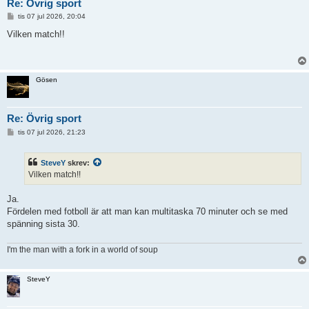
Re: Övrig sport
I
tis 07 jul 2026, 20:04
n
l
Vilken match!!
ä
g
g
Gösen
Re: Övrig sport
I
tis 07 jul 2026, 21:23
n
l
ä
SteveY
skrev:
g
g
Vilken match!!
Ja.
Fördelen med fotboll är att man kan multitaska 70 minuter och se med
spänning sista 30.
I'm the man with a fork in a world of soup
SteveY