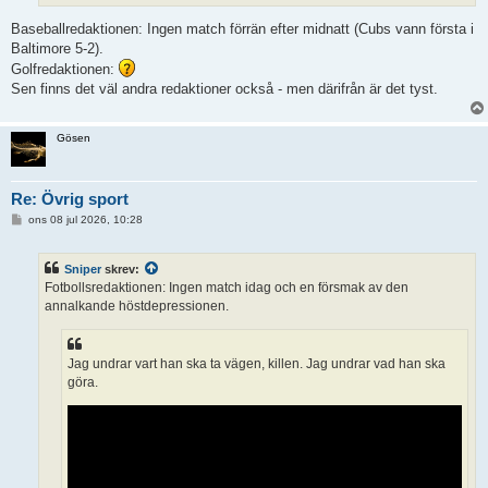
Baseballredaktionen: Ingen match förrän efter midnatt (Cubs vann första i
Baltimore 5-2).
Golfredaktionen:
Sen finns det väl andra redaktioner också - men därifrån är det tyst.
Gösen
Re: Övrig sport
I
ons 08 jul 2026, 10:28
n
l
ä
Sniper
skrev:
g
g
Fotbollsredaktionen: Ingen match idag och en försmak av den
annalkande höstdepressionen.
Jag undrar vart han ska ta vägen, killen. Jag undrar vad han ska
göra.