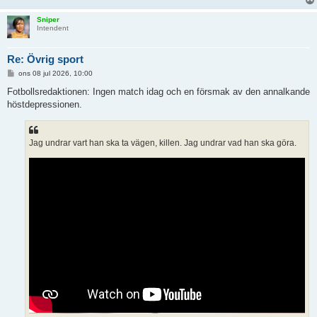
Sniper
Intendent
Re: Övrig sport
I
ons 08 jul 2026, 10:00
n
l
Fotbollsredaktionen: Ingen match idag och en försmak av den annalkande
ä
höstdepressionen.
g
g
Jag undrar vart han ska ta vägen, killen. Jag undrar vad han ska göra.