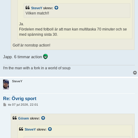
SteveY
skrev:
Vilken match!!
Ja.
Fördelen med fotboll är att man kan multitaska 70 minuter och se
med spänning sista 30.
Golf är nonstop action!
Japp. 6 timmar action
I'm the man with a fork in a world of soup
SteveY
Re: Övrig sport
I
tis 07 jul 2026, 22:01
n
l
ä
Gösen
skrev:
g
g
SteveY
skrev: