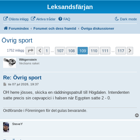
Leksandsfärjan
Olästa inlägg
Aktiva trådar
FAQ
Dark mode
Forumindex
Forumet och dess framtid
Övriga diskussioner
Övrig sport
Sida
109
av
117
1
107
108
109
110
111
117
Föregående
Nä
1752 inlägg
…
…
Wittgenstein
Veckans raket
Re: Övrig sport
I
tis 07 jul 2026, 19:37
n
l
OH herre jösses, skicka en räddningspatrull till Högdalen. Intendenten
ä
satte precis sin cepvapcici i halsen när Egypten satte 2 - 0.
g
g
Ordförande i Föreningen för det gulas bevarande.
SteveY