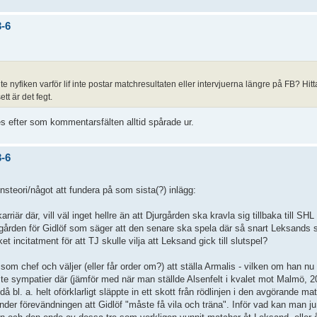
3-6
ite nyfiken varför lif inte postar matchresultaten eller intervjuerna längre på FB? Hi
tt är det fegt.
es efter som kommentarsfälten alltid spårade ur.
3-6
onsteori/något att fundera på som sista(?) inlägg:
rriär där, vill väl inget hellre än att Djurgården ska kravla sig tillbaka till SH
gården för Gidlöf som säger att den senare ska spela där så snart Leksands sä
 incitatment för att TJ skulle vilja att Leksand gick till slutspel?
som chef och väljer (eller får order om?) att ställa Armalis - vilken om han nu
te sympatier där (jämför med när man ställde Alsenfelt i kvalet mot Malmö, 201
å bl. a. helt oförklarligt släppte in ett skott från rödlinjen i den avgörande mat
under förevändningen att Gidlöf "måste få vila och träna". Inför vad kan man j