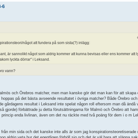
3-6
pirationsteori/något att fundera på som sista(?) inlägg:
 sant, är sannolikt något som aldrig kommer att kunna bevisas eller ens kommer att lyf
akom lyckta dörrar" i Leksand.
bro vann?
 Malmös och Örebros matcher, men man kanske gör det man kan för att skapa 
an hoppas på det bästa avseende resultatet i övriga matcher? Både Örebro oc
ade gårdagens resultat i Leksand inte spelat någon roll eftersom man då ändå v
å gjorde) förbättrade ju detta förutsättningarna för Malmö och Örebro att ha
 i princip enda livlinan, även om det nu räckte med två poäng för dem i o m L
från min sida och det kanske inte alls är som jag konspirationsteoretiserade
nog aldrig veta hur det egentligen förhöll sig och det är väl bara att släppa sa