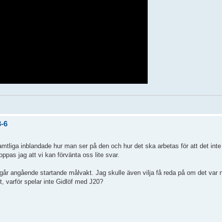
3-6
 samtliga inblandade hur man ser på den och hur det ska arbetas för att det int
pas jag att vi kan förvänta oss lite svar.
 igår angående startande målvakt. Jag skulle även vilja få reda på om det var
et, varför spelar inte Gidlöf med J20?