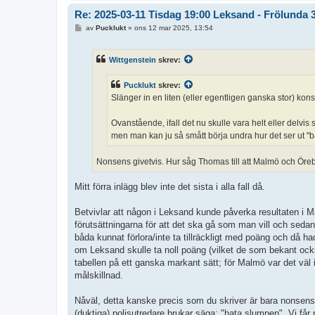
Re: 2025-03-11 Tisdag 19:00 Leksand - Frölunda 
I
av
Pucklukt
»
ons 12 mar 2025, 13:54
n
l
ä
Wittgenstein
skrev:
g
g
Pucklukt
skrev:
Slänger in en liten (eller egentligen ganska stor) kons
Ovanstående, ifall det nu skulle vara helt eller delvis
men man kan ju så smått börja undra hur det ser ut "b
Nonsens givetvis. Hur såg Thomas till att Malmö och Öre
Mitt förra inlägg blev inte det sista i alla fall då.
Betvivlar att någon i Leksand kunde påverka resultaten i
förutsättningarna för att det ska gå som man vill och sed
båda kunnat förlora/inte ta tillräckligt med poäng och då h
om Leksand skulle ta noll poäng (vilket de som bekant ocks
tabellen på ett ganska markant sätt; för Malmö var det väl
målskillnad.
Nåväl, detta kanske precis som du skriver är bara nonsens 
(duktiga) polisutredare brukar säga; "hata slumpen". Vi får 