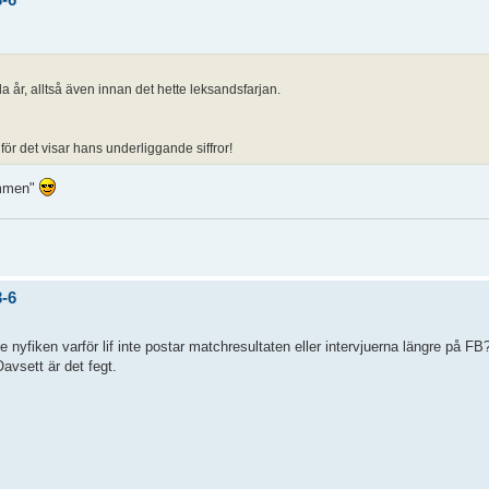
 alla år, alltså även innan det hette leksandsfarjan.
 för det visar hans underliggande siffror!
kommen"
3-6
e nyfiken varför lif inte postar matchresultaten eller intervjuerna längre på FB?
Oavsett är det fegt.