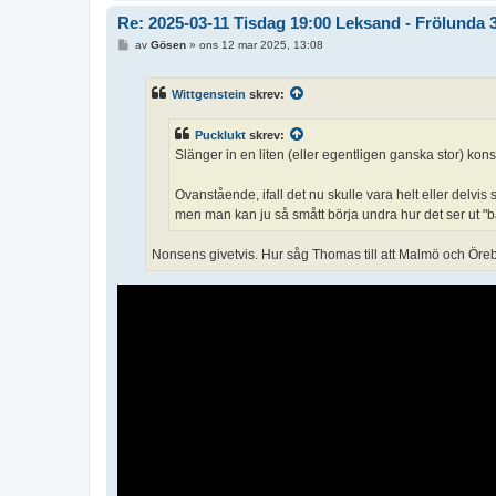
Re: 2025-03-11 Tisdag 19:00 Leksand - Frölunda 
I
av
Gösen
»
ons 12 mar 2025, 13:08
n
l
ä
Wittgenstein
skrev:
g
g
Pucklukt
skrev:
Slänger in en liten (eller egentligen ganska stor) kons
Ovanstående, ifall det nu skulle vara helt eller delvis
men man kan ju så smått börja undra hur det ser ut "b
Nonsens givetvis. Hur såg Thomas till att Malmö och Öre