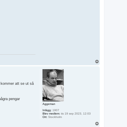
U
p
p
e kommer att se ut så
 några pengar
Aggeman
Inlägg:
1907
Blev medlem:
tis 19 sep 2023, 12:03
Ort:
Stockholm
U