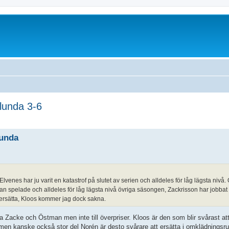
lunda 3-6
lunda
enes har ju varit en katastrof på slutet av serien och alldeles för låg lägsta nivå. 
 spelade och alldeles för låg lägsta nivå övriga säsongen, Zackrisson har jobbat oc
 ersätta, Kloos kommer jag dock sakna.
acke och Östman men inte till överpriser. Kloos är den som blir svårast att e
cke men kanske också stor del Norén är desto svårare att ersätta i omklädning