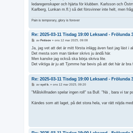
ledaregenskaper och hjärta för klubben. Karlsson och Östm
Karlberg, Lunkan m.fl.) så det försvinner inte helt, men fr
Pain is temporary, glory is forever
Re: 2025-03-11 Tisdag 19:00 Leksand - Frölunda 
I
av
Fetisov
»
ons 12 mar 2025, 09:08
n
l
Ja, jag vet att det är mitt första inlägg även fast jag läst i 
ä
Det mesta som man tänker skrivs ju ändå här.
g
g
Men kanske jag också ska börja skriva lite.
Det viktiga är ju att Tjomme har bevis på att det här är bra 
Re: 2025-03-11 Tisdag 19:00 Leksand - Frölunda 
I
av
syd b.
»
ons 12 mar 2025, 09:20
n
l
"Målskillnaden spelar ingen roll" sa Bull. "Nä , bara vi tar p
ä
g
g
Kändes som att laget, på det stora hela, var rätt nöjda med 
Re: 2025-03-11 Tisdag 19:00 Leksand - Frölunda 