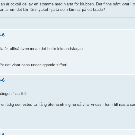
an är också del av en stomme med hjärta för klubben. Det finns sånt kvar i t
ågan är om det blir för mycket hjärta som lämnar på ett bräde?
3-6
alla år, alltså även innan det hette leksandsfarjan.
för det visar hans underliggande siffror!
3-6
oängen!" sa Bill.
en tidig semester. En lång återhämtning nu så vilar vi oss i form till nästa s
3-6