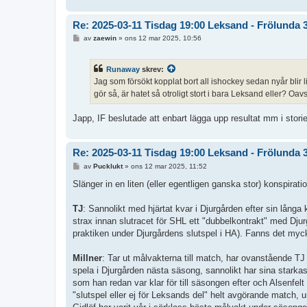
Re: 2025-03-11 Tisdag 19:00 Leksand - Frölunda 
I
av
zaewin
»
ons 12 mar 2025, 10:56
n
l
ä
Runaway
skrev:
g
g
Jag som försökt kopplat bort all ishockey sedan nyår blir l
gör så, är hatet så otroligt stort i bara Leksand eller? Oavse
Japp, IF beslutade att enbart lägga upp resultat mm i stori
Re: 2025-03-11 Tisdag 19:00 Leksand - Frölunda 
I
av
Pucklukt
»
ons 12 mar 2025, 11:52
n
l
Slänger in en liten (eller egentligen ganska stor) konspirati
ä
g
g
TJ
: Sannolikt med hjärtat kvar i Djurgården efter sin långa ka
strax innan slutracet för SHL ett "dubbelkontrakt" med Djur
praktiken under Djurgårdens slutspel i HA). Fanns det mycket
Millner
: Tar ut målvakterna till match, har ovanstående TJ 
spela i Djurgården nästa säsong, sannolikt har sina starkas
som han redan var klar för till säsongen efter och Alsenfelt d
"slutspel eller ej för Leksands del" helt avgörande match, 