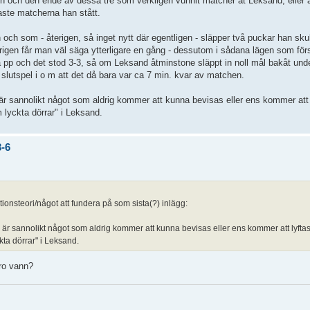
en och den ende av dessa tre som verkligen vunnit matcher åt Leksand, eller å
aste matcherna han stått.
 och som - återigen, så inget nytt där egentligen - släpper två puckar han skul
terigen får man väl säga ytterligare en gång - dessutom i sådana lägen som förs
ta pp och det stod 3-3, så om Leksand åtminstone släppt in noll mål bakåt un
 slutspel i o m att det då bara var ca 7 min. kvar av matchen.
, är sannolikt något som aldrig kommer att kunna bevisas eller ens kommer att l
 lyckta dörrar" i Leksand.
3-6
tionsteori/något att fundera på som sista(?) inlägg:
t, är sannolikt något som aldrig kommer att kunna bevisas eller ens kommer att lyftas
kta dörrar" i Leksand.
ro vann?