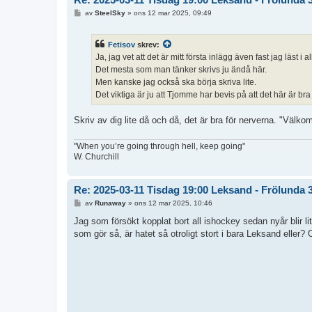
I
av
SteelSky
»
ons 12 mar 2025, 09:49
n
l
ä
Fetisov
skrev:
g
g
Ja, jag vet att det är mitt första inlägg även fast jag läst i
Det mesta som man tänker skrivs ju ändå här.
Men kanske jag också ska börja skriva lite.
Det viktiga är ju att Tjomme har bevis på att det här är bra
Skriv av dig lite då och då, det är bra för nerverna. "Väl
"When you’re going through hell, keep going"
W. Churchill
Re: 2025-03-11 Tisdag 19:00 Leksand - Frölunda 
I
av
Runaway
»
ons 12 mar 2025, 10:46
n
l
Jag som försökt kopplat bort all ishockey sedan nyår blir lit
ä
som gör så, är hatet så otroligt stort i bara Leksand eller? 
g
g