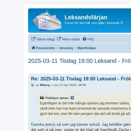
Leksandsfärjan
Forum för löst folk som gillar Leksands IF
Olästa inlägg
Aktiva trådar
FAQ
Forumindex
Ishockey
Matchtrådar
2025-03-11 Tisdag 19:00 Leksand - Frö
Re: 2025-03-11 Tisdag 19:00 Leksand - Frö
I
av
Wiborg
»
ons 12 mar 2025, 08:59
n
l
ä
Pellefant
skrev:
g
g
Egentligen är det inte många spelare jag kommer sakna, Elv
skott men han har bara levererat de senaste matcherna han
gjort det bra, men för den pengen ska det väl ändå gå att
Ganska precis så som jag känner också. Jag behåller gärna Z
det sett ut på isen, sedan är det klart att framförallt Za