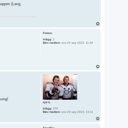
ruppen (Lang,
U
p
p
Fetisov
Inlägg:
2
Blev medlem:
ons 20 sep 2023, 11:40
U
p
p
äsong!
syd b.
Inlägg:
370
Blev medlem:
ons 20 sep 2023, 23:11
U
p
p
SteelSky