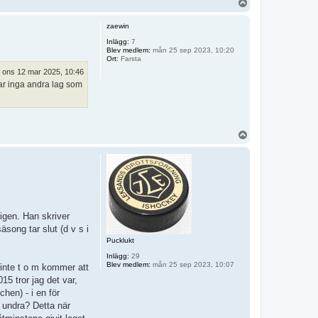
U
p
p
zaewin
Inlägg:
7
Blev medlem:
mån 25 sep 2023, 10:20
Ort:
Farsta
ons 12 mar 2025, 10:46
ttar inga andra lag som
U
p
p
L igen. Han skriver
song tar slut (d v s i
Pucklukt
Inlägg:
29
Blev medlem:
mån 25 sep 2023, 10:07
 inte t o m kommer att
5 tror jag det var,
chen) - i en för
u undra? Detta när