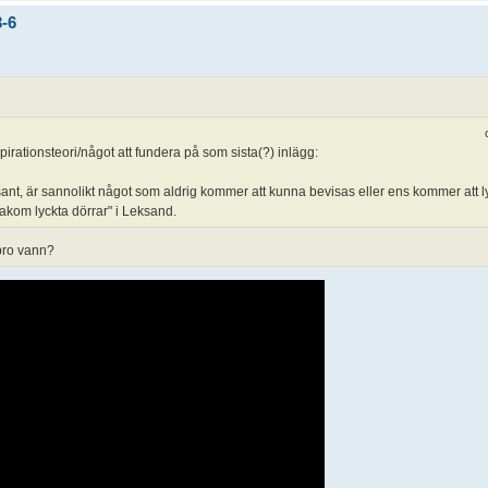
3-6
pirationsteori/något att fundera på som sista(?) inlägg:
 sant, är sannolikt något som aldrig kommer att kunna bevisas eller ens kommer att lyf
akom lyckta dörrar" i Leksand.
bro vann?