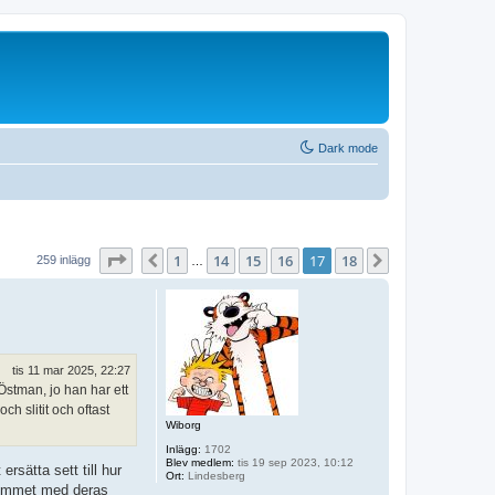
Dark mode
Sida
17
av
18
1
14
15
16
17
18
Föregående
Nästa
259 inlägg
…
tis 11 mar 2025, 22:27
Östman, jo han har ett
h slitit och oftast
Wiborg
Inlägg:
1702
Blev medlem:
tis 19 sep 2023, 10:12
rsätta sett till hur
Ort:
Lindesberg
srummet med deras