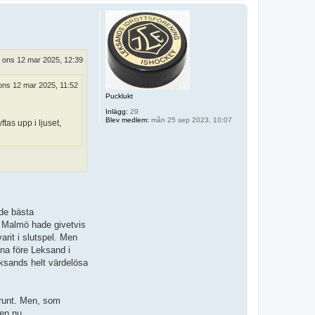
p
p
ons 12 mar 2025, 12:39
ons 12 mar 2025, 11:52
Pucklukt
Inlägg:
29
Blev medlem:
mån 25 sep 2023, 10:07
tas upp i ljuset,
de bästa
h Malmö hade givetvis
arit i slutspel. Men
mna före Leksand i
eksands helt värdelösa
 runt. Men, som
ken nu.