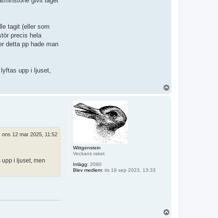
tminstone givit laget
le tagit (eller som
tör precis hela
der detta pp hade man
yftas upp i ljuset,
U
p
p
ons 12 mar 2025, 11:52
Wittgenstein
Veckans raket
 upp i ljuset, men
Inlägg:
2080
Blev medlem:
tis 19 sep 2023, 13:33
U