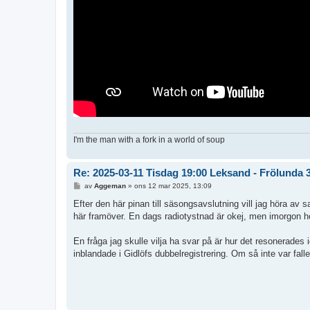
I'm the man with a fork in a world of soup
Re: 2025-03-11 Tisdag 19:00 Leksand - Frölunda 
I
av
Aggeman
»
ons 12 mar 2025, 13:09
n
l
Efter den här pinan till säsongsavslutning vill jag höra av
ä
här framöver. En dags radiotystnad är okej, men imorgon hop
g
g
En fråga jag skulle vilja ha svar på är hur det resonerades
inblandade i Gidlöfs dubbelregistrering. Om så inte var fall