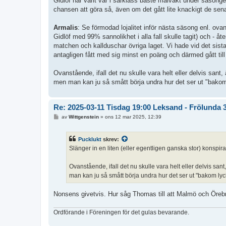
Gidlöf har varit vår i särklass bäste målvakt under säsong
chansen att göra så, även om det gått lite knackigt de sen
Armalis
: Se förmodad lojalitet inför nästa säsong enl. ovan
Gidlöf med 99% sannolikhet i alla fall skulle tagit) och - å
matchen och kallduschar övriga laget. Vi hade vid det sis
antagligen fått med sig minst en poäng och därmed gått till
Ovanstående, ifall det nu skulle vara helt eller delvis sant
men man kan ju så smått börja undra hur det ser ut "bakom
Re: 2025-03-11 Tisdag 19:00 Leksand - Frölunda 
I
av
Wittgenstein
»
ons 12 mar 2025, 12:39
n
l
ä
Pucklukt
skrev:
g
g
Slänger in en liten (eller egentligen ganska stor) konspira
Ovanstående, ifall det nu skulle vara helt eller delvis san
man kan ju så smått börja undra hur det ser ut "bakom lyc
Nonsens givetvis. Hur såg Thomas till att Malmö och Öreb
Ordförande i Föreningen för det gulas bevarande.