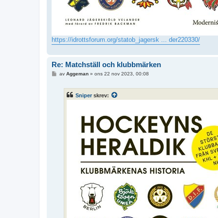
https://idrottsforum.org/statob_jagersk ... der220330/
Re: Matchställ och klubbmärken
I
av
Aggeman
»
ons 22 nov 2023, 00:08
n
l
ä
Sniper
skrev:
g
g