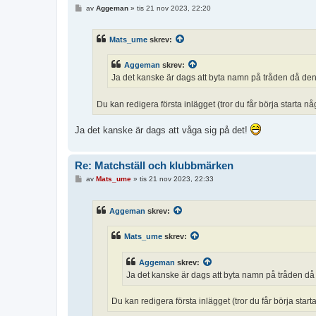
I
av
Aggeman
»
tis 21 nov 2023, 22:20
n
l
ä
Mats_ume
skrev:
g
g
Aggeman
skrev:
Ja det kanske är dags att byta namn på tråden då den 
Du kan redigera första inlägget (tror du får börja starta 
Ja det kanske är dags att våga sig på det!
Re: Matchställ och klubbmärken
I
av
Mats_ume
»
tis 21 nov 2023, 22:33
n
l
ä
Aggeman
skrev:
g
g
Mats_ume
skrev:
Aggeman
skrev:
Ja det kanske är dags att byta namn på tråden då d
Du kan redigera första inlägget (tror du får börja sta