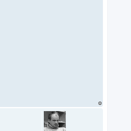
U
p
p