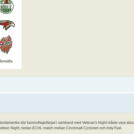
å i Nordamerika där kamouflagefärgat i samband med Veteran's Night måste vara abso
elodeon Night; nedan ECHL-match mellan Cincinnati Cyclones och Indy Fuel.