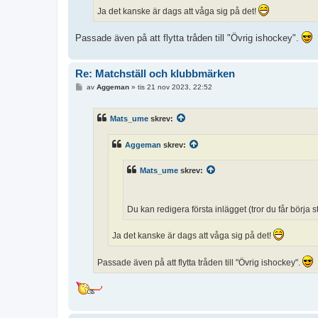
Ja det kanske är dags att våga sig på det!
Passade även på att flytta tråden till "Övrig ishockey".
Re: Matchställ och klubbmärken
I
av
Aggeman
»
tis 21 nov 2023, 22:52
n
l
ä
Mats_ume
skrev:
g
g
Aggeman
skrev:
Mats_ume
skrev:
Du kan redigera första inlägget (tror du får börja
Ja det kanske är dags att våga sig på det!
Passade även på att flytta tråden till "Övrig ishockey".