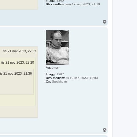
Inlägg:
2205
Blev medlem:
sön 17 sep 2023, 21:19
U
p
p
tis 21 nov 2023, 22:33
tis 21 nov 2023, 22:20
Aggeman
tis 21 nov 2023, 21:36
Inlägg:
1907
Blev medlem:
tis 19 sep 2023, 12:03
Ort:
Stockholm
U
p