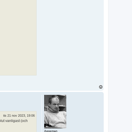
U
p
p
tis 21 nov 2023, 19:06
lut vanligast (och
Aggeman