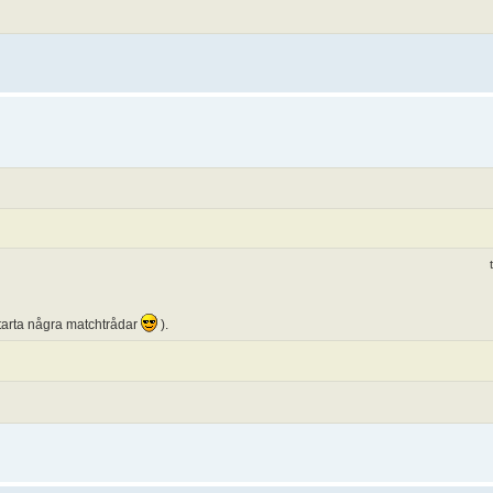
 starta några matchtrådar
).