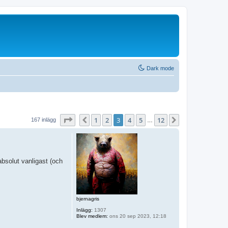
Dark mode
Sida
3
av
12
1
2
3
4
5
12
Föregående
Nästa
167 inlägg
…
absolut vanligast (och
bjernagris
Inlägg:
1307
Blev medlem:
ons 20 sep 2023, 12:18