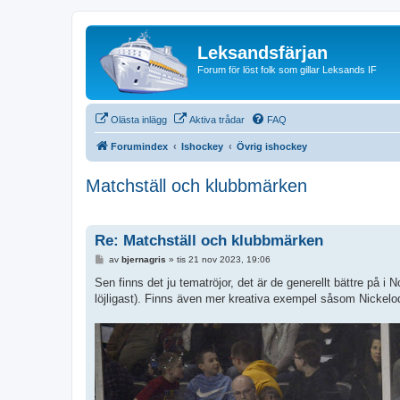
Leksandsfärjan
Forum för löst folk som gillar Leksands IF
Olästa inlägg
Aktiva trådar
FAQ
Forumindex
Ishockey
Övrig ishockey
Matchställ och klubbmärken
Re: Matchställ och klubbmärken
I
av
bjernagris
»
tis 21 nov 2023, 19:06
n
l
Sen finns det ju tematröjor, det är de generellt bättre på
ä
löjligast). Finns även mer kreativa exempel såsom Nickel
g
g