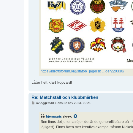
https://idrottsforum.org/statob_jagersk ... der220330/
Låter helt klart köpvärd!
Re: Matchställ och klubbmärken
I
av
Aggeman
»
ons 22 nov 2023, 00:21
n
l
ä
bjernagris
skrev:
g
g
Sen finns det ju tematröjor, det är de generellt bättre p
löjligast). Finns även mer kreativa exempel såsom Nick