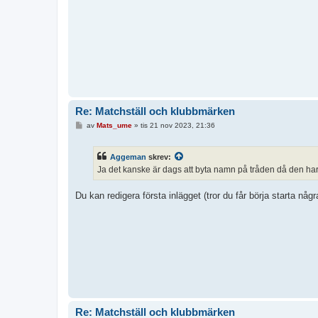
g
g
Re: Matchställ och klubbmärken
I
av
Mats_ume
»
tis 21 nov 2023, 21:36
n
l
ä
Aggeman
skrev:
g
g
Ja det kanske är dags att byta namn på tråden då den har 
Du kan redigera första inlägget (tror du får börja starta nå
Re: Matchställ och klubbmärken