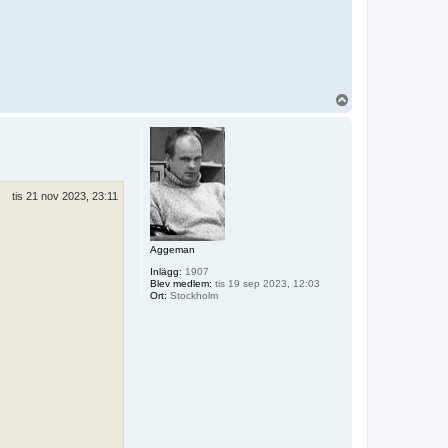
U
p
p
tis 21 nov 2023, 23:11
Aggeman
Inlägg:
1907
Blev medlem:
tis 19 sep 2023, 12:03
Ort:
Stockholm