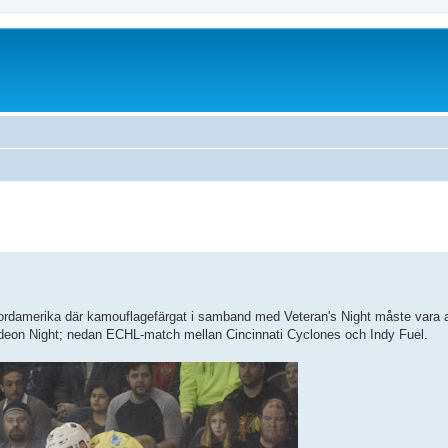
 i Nordamerika där kamouflagefärgat i samband med Veteran's Night måste vara 
odeon Night; nedan ECHL-match mellan Cincinnati Cyclones och Indy Fuel.