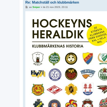
Re: Matchställ och klubbmärken
I
av
Sniper
»
tis 21 nov 2023, 23:11
n
l
ä
g
g