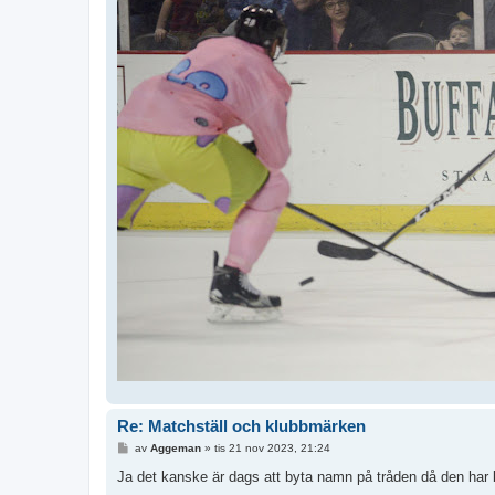
Re: Matchställ och klubbmärken
I
av
Aggeman
»
tis 21 nov 2023, 21:24
n
l
Ja det kanske är dags att byta namn på tråden då den har bl
ä