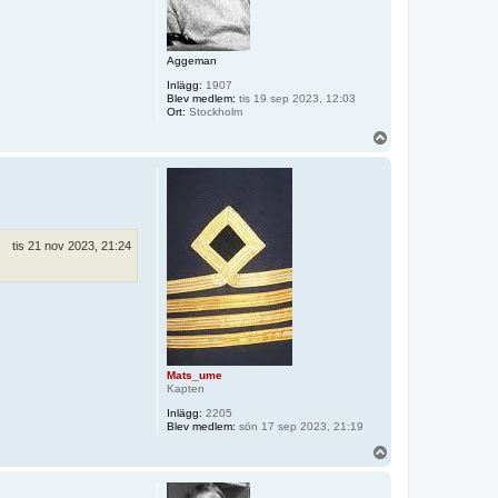
Aggeman
Inlägg:
1907
Blev medlem:
tis 19 sep 2023, 12:03
Ort:
Stockholm
U
p
p
tis 21 nov 2023, 21:24
Mats_ume
Kapten
Inlägg:
2205
Blev medlem:
sön 17 sep 2023, 21:19
U
p
p