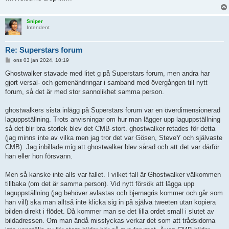
Sniper
Intendent
Re: Superstars forum
I
ons 03 jan 2024, 10:19
n
l
Ghostwalker stavade med litet g på Superstars forum, men andra har
ä
gjort versal- och gemenändringar i samband med övergången till nytt
g
g
forum, så det är med stor sannolikhet samma person.
ghostwalkers sista inlägg på Superstars forum var en överdimensionerad
laguppställning. Trots anvisningar om hur man lägger upp laguppställning
så det blir bra storlek blev det CMB-stort. ghostwalker retades för detta
(jag minns inte av vilka men jag tror det var Gösen, SteveY och självaste
CMB). Jag inbillade mig att ghostwalker blev sårad och att det var därför
han eller hon försvann.
Men så kanske inte alls var fallet. I vilket fall är Ghostwalker välkommen
tillbaka (om det är samma person). Vid nytt försök att lägga upp
laguppställning (jag behöver avlastas och bjernagris kommer och går som
han vill) ska man alltså inte klicka sig in på själva tweeten utan kopiera
bilden direkt i flödet. Då kommer man se det lilla ordet small i slutet av
bildadressen. Om man ändå misslyckas verkar det som att trådsidorna