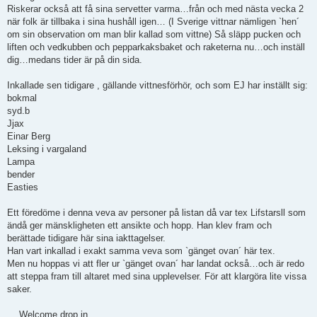
Riskerar också att få sina servetter varma…från och med nästa vecka 2
när folk är tillbaka i sina hushåll igen… (I Sverige vittnar nämligen `hen´
om sin observation om man blir kallad som vittne) Så släpp pucken och
liften och vedkubben och pepparkaksbaket och raketerna nu…och inställ
dig…medans tider är på din sida.
Inkallade sen tidigare , gällande vittnesförhör, och som EJ har inställt sig:
bokmal
syd.b
Jjax
Einar Berg
Leksing i vargaland
Lampa
bender
Easties
Ett föredöme i denna veva av personer på listan då var tex Lifstarsll som
ändå ger mänskligheten ett ansikte och hopp. Han klev fram och
berättade tidigare här sina iakttagelser.
Han vart inkallad i exakt samma veva som `gänget ovan´ här tex.
Men nu hoppas vi att fler ur `gänget ovan´ har landat också…och är redo
att steppa fram till altaret med sina upplevelser. För att klargöra lite vissa
saker.
….Welcome drop in….