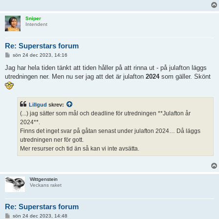
Sniper
Intendent
Re: Superstars forum
I
sön 24 dec 2023, 14:16
n
l
Jag har hela tiden tänkt att tiden håller på att rinna ut - på julafton läggs
ä
utredningen ner. Men nu ser jag att det är julafton
2024
som gäller. Skönt
g
g
Lillgud
skrev:
(...) jag sätter som mål och deadline för utredningen **Julafton år
2024**.
Finns det inget svar på gåtan senast under julafton 2024… Då läggs
utredningen ner för gott.
Mer resurser och tid än så kan vi inte avsätta.
Wittgenstein
Veckans raket
Re: Superstars forum
I
sön 24 dec 2023, 14:48