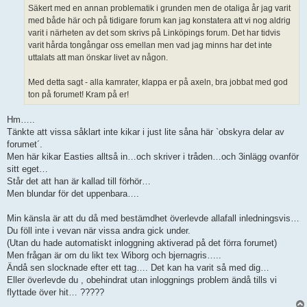
Säkert med en annan problematik i grunden men de otaliga år jag varit
med både här och på tidigare forum kan jag konstatera att vi nog aldrig
varit i närheten av det som skrivs på Linköpings forum. Det har tidvis
varit hårda tongångar oss emellan men vad jag minns har det inte
uttalats att man önskar livet av någon.
Med detta sagt - alla kamrater, klappa er på axeln, bra jobbat med god
ton på forumet! Kram på er!
Hm…..
Tänkte att vissa såklart inte kikar i just lite såna här `obskyra delar av
forumet´.
Men här kikar Easties alltså in…och skriver i tråden…och 3inlägg ovanför
sitt eget…
Står det att han är kallad till förhör…
Men blundar för det uppenbara….
Min känsla är att du då med bestämdhet överlevde allafall inledningsvis…
Du föll inte i vevan när vissa andra gick under.
(Utan du hade automatiskt inloggning aktiverad på det förra forumet)
Men frågan är om du likt tex Wiborg och bjernagris…..
Ändå sen slocknade efter ett tag…. Det kan ha varit så med dig…
Eller överlevde du , obehindrat utan inloggnings problem ändå tills vi
flyttade över hit… ?????