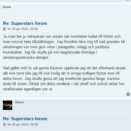
Eastis
Re: Superstars forum
I
fre 26 jan 2024, 20:54
n
l
Ja man ber ju ödmjukast om ursäkt när överheten kallat till förhör och
ä
man missat hela tillställningen. Jag försökte läsa mig till vad grunden till
g
g
utredningen var men gick vilse i paragrafer, inlägg och juridiska
krumbukter. Jag får skylla på min begränsade förmåga i
utredningstekniska detaljer.
Vad gäller mitt liv på gamla forumet upplevde jag att det efterhand ekade
allt mer tomt tills jag till slut insåg att ni övriga tydligen flyttat över till
detta forum. Jag skulle gissa att jag överlevde ganska länge, kanske
ända till slutet. Oklart om detta renderar i nåt straff och också oklart hur
straffskalan egentligen ser ut.
Gösen
Re: Superstars forum
I
fre 26 jan 2024, 20:58
n