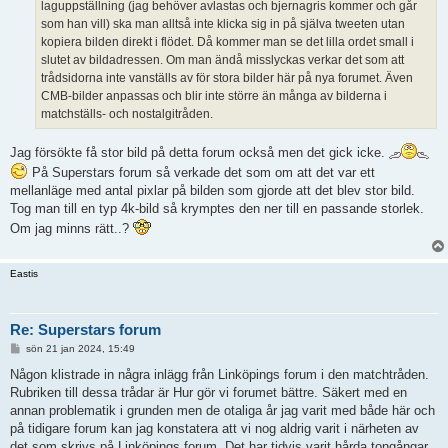
laguppställning (jag behöver avlastas och bjernagris kommer och går
som han vill) ska man alltså inte klicka sig in på själva tweeten utan
kopiera bilden direkt i flödet. Då kommer man se det lilla ordet small i
slutet av bildadressen. Om man ändå misslyckas verkar det som att
trådsidorna inte vanställs av för stora bilder här på nya forumet. Även
CMB-bilder anpassas och blir inte större än många av bilderna i
matchställs- och nostalgitråden.
Jag försökte få stor bild på detta forum också men det gick icke.
På Superstars forum så verkade det som om att det var ett
mellanläge med antal pixlar på bilden som gjorde att det blev stor bild.
Tog man till en typ 4k-bild så krymptes den ner till en passande storlek.
Om jag minns rätt..?
Eastis
Re: Superstars forum
I
sön 21 jan 2024, 15:49
n
l
Någon klistrade in några inlägg från Linköpings forum i den matchtråden.
ä
Rubriken till dessa trådar är Hur gör vi forumet bättre. Säkert med en
g
g
annan problematik i grunden men de otaliga år jag varit med både här och
på tidigare forum kan jag konstatera att vi nog aldrig varit i närheten av
det som skrivs på Linköpings forum. Det har tidvis varit hårda tongångar