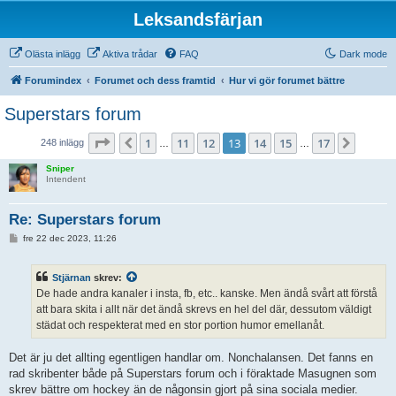
Leksandsfärjan
Olästa inlägg
Aktiva trådar
FAQ
Dark mode
Forumindex
Forumet och dess framtid
Hur vi gör forumet bättre
Superstars forum
Sida
13
av
17
1
11
12
13
14
15
17
Föregående
Nästa
248 inlägg
…
…
Sniper
Intendent
Re: Superstars forum
I
fre 22 dec 2023, 11:26
n
l
ä
Stjärnan
skrev:
g
g
De hade andra kanaler i insta, fb, etc.. kanske. Men ändå svårt att förstå
att bara skita i allt när det ändå skrevs en hel del där, dessutom väldigt
städat och respekterat med en stor portion humor emellanåt.
Det är ju det allting egentligen handlar om. Nonchalansen. Det fanns en
rad skribenter både på Superstars forum och i föraktade Masugnen som
skrev bättre om hockey än de någonsin gjort på sina sociala medier.