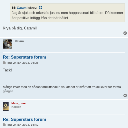
l
ä
Catami
skrev:
g
g
Jag är sjuk och orkeslös just nu men hoppas snart bli bättre. Då kommer
fler positiva inlägg från det här hållet.
Krya på dig, Catami!
Catami
Re: Superstars forum
I
ons 24 jan 2024, 06:36
n
l
Tack!
ä
g
g
Många lever med en sådan förbluffande rutin, att det är svårt att tro de lever för första
gången.
Mats_ume
Kapten
Re: Superstars forum
I
ons 24 jan 2024, 16:42
n