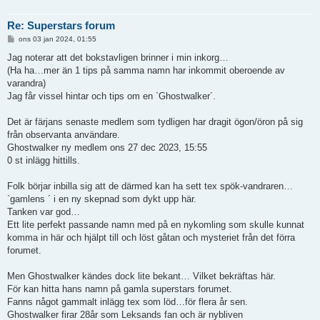
Re: Superstars forum
I
ons 03 jan 2024, 01:55
n
l
Jag noterar att det bokstavligen brinner i min inkorg…
ä
(Ha ha…mer än 1 tips på samma namn har inkommit oberoende av
g
g
varandra)
Jag får vissel hintar och tips om en `Ghostwalker´.
Det är färjans senaste medlem som tydligen har dragit ögon/öron på sig
från observanta användare.
Ghostwalker ny medlem ons 27 dec 2023, 15:55
0 st inlägg hittills.
Folk börjar inbilla sig att de därmed kan ha sett tex spök-vandraren…
`gamlens ´ i en ny skepnad som dykt upp här.
Tanken var god…
Ett lite perfekt passande namn med på en nykomling som skulle kunnat
komma in här och hjälpt till och löst gåtan och mysteriet från det förra
forumet.
Men Ghostwalker kändes dock lite bekant… Vilket bekräftas här.
För kan hitta hans namn på gamla superstars forumet.
Fanns något gammalt inlägg tex som löd…för flera år sen.
Ghostwalker firar 28år som Leksands fan och är nybliven