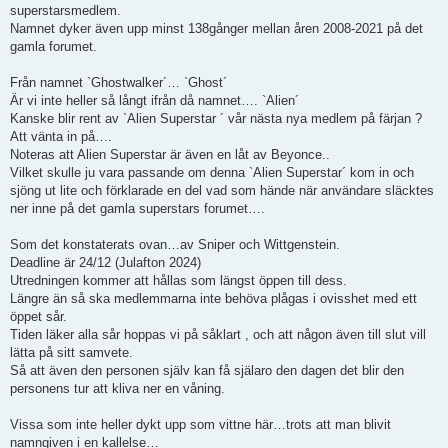
superstarsmedlem.
Namnet dyker även upp minst 138gånger mellan åren 2008-2021 på det
gamla forumet.
Från namnet `Ghostwalker´… `Ghost´
Är vi inte heller så långt ifrån då namnet…. `Alien´
Kanske blir rent av `Alien Superstar ´ vår nästa nya medlem på färjan ?
Att vänta in på….
Noteras att Alien Superstar är även en låt av Beyonce..
Vilket skulle ju vara passande om denna `Alien Superstar´ kom in och
sjöng ut lite och förklarade en del vad som hände när användare släcktes
ner inne på det gamla superstars forumet….
Som det konstaterats ovan…av Sniper och Wittgenstein.
Deadline är 24/12 (Julafton 2024)
Utredningen kommer att hållas som längst öppen till dess.
Längre än så ska medlemmarna inte behöva plågas i ovisshet med ett
öppet sår.
Tiden läker alla sår hoppas vi på såklart , och att någon även till slut vill
lätta på sitt samvete.
Så att även den personen själv kan få själaro den dagen det blir den
personens tur att kliva ner en våning.
Vissa som inte heller dykt upp som vittne här…trots att man blivit
namngiven i en kallelse…