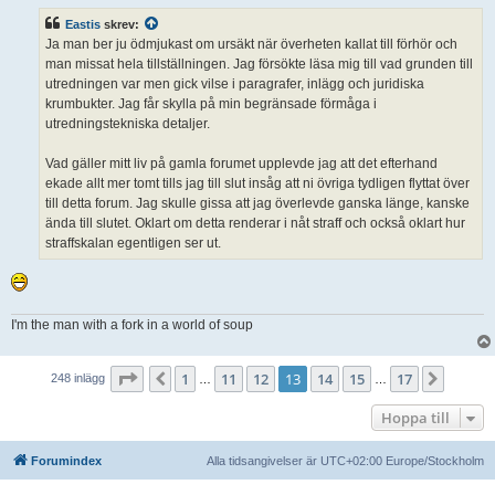
l
ä
Eastis
skrev:
g
g
Ja man ber ju ödmjukast om ursäkt när överheten kallat till förhör och
man missat hela tillställningen. Jag försökte läsa mig till vad grunden till
utredningen var men gick vilse i paragrafer, inlägg och juridiska
krumbukter. Jag får skylla på min begränsade förmåga i
utredningstekniska detaljer.
Vad gäller mitt liv på gamla forumet upplevde jag att det efterhand
ekade allt mer tomt tills jag till slut insåg att ni övriga tydligen flyttat över
till detta forum. Jag skulle gissa att jag överlevde ganska länge, kanske
ända till slutet. Oklart om detta renderar i nåt straff och också oklart hur
straffskalan egentligen ser ut.
I'm the man with a fork in a world of soup
Sida
13
av
17
1
11
12
13
14
15
17
Föregående
Nästa
248 inlägg
…
…
Hoppa till
Forumindex
Alla tidsangivelser är UTC+02:00 Europe/Stockholm