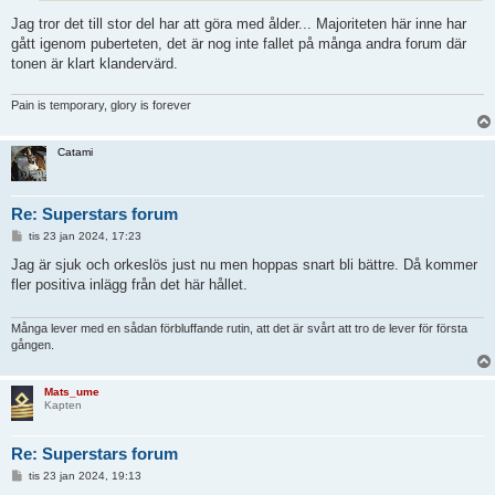
Jag tror det till stor del har att göra med ålder... Majoriteten här inne har
gått igenom puberteten, det är nog inte fallet på många andra forum där
tonen är klart klandervärd.
Pain is temporary, glory is forever
Catami
Re: Superstars forum
I
tis 23 jan 2024, 17:23
n
l
Jag är sjuk och orkeslös just nu men hoppas snart bli bättre. Då kommer
ä
fler positiva inlägg från det här hållet.
g
g
Många lever med en sådan förbluffande rutin, att det är svårt att tro de lever för första
gången.
Mats_ume
Kapten
Re: Superstars forum
I
tis 23 jan 2024, 19:13
n