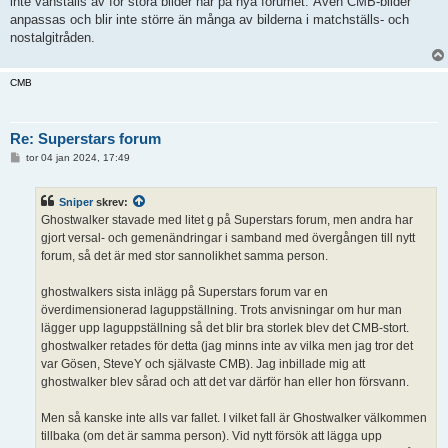
inte vanställs av för stora bilder här på nya forumet. Även CMB-bilder
anpassas och blir inte större än många av bilderna i matchställs- och
nostalgitråden.
CMB
Re: Superstars forum
I
tor 04 jan 2024, 17:49
n
l
ä
Sniper
skrev:
g
g
Ghostwalker stavade med litet g på Superstars forum, men andra har
gjort versal- och gemenändringar i samband med övergången till nytt
forum, så det är med stor sannolikhet samma person.
ghostwalkers sista inlägg på Superstars forum var en
överdimensionerad laguppställning. Trots anvisningar om hur man
lägger upp laguppställning så det blir bra storlek blev det CMB-stort.
ghostwalker retades för detta (jag minns inte av vilka men jag tror det
var Gösen, SteveY och självaste CMB). Jag inbillade mig att
ghostwalker blev sårad och att det var därför han eller hon försvann.
Men så kanske inte alls var fallet. I vilket fall är Ghostwalker välkommen
tillbaka (om det är samma person). Vid nytt försök att lägga upp