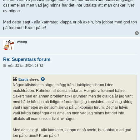
oss emellan men vad jag minns har det inte uttalats att man önskar livet
av någon.
Med detta sagt - alla kamrater, klappa er på axeln, bra jobbat med god ton
på forumet! Kram på er!
Wiborg
Re: Superstars forum
I
mån 22 jan 2024, 08:32
n
l
ä
Eastis
skrev:
g
g
Någon klistrade in några inlägg från Linköpings forum i den
matchtråden. Rubriken till dessa trådar är Hur gör vi forumet bättre.
Säkert med en annan problematik i grunden men de otaliga år jag varit
med både här och på tidigare forum kan jag konstatera att vi nog aldrig
varit i närheten av det som skrivs på Linköpings forum. Det har tidvis
varit hårda tongångar oss emellan men vad jag minns har det inte
uttalats att man önskar livet av någon.
Med detta sagt - alla kamrater, klappa er på axeln, bra jobbat med god
ton på forumet! Kram på er!