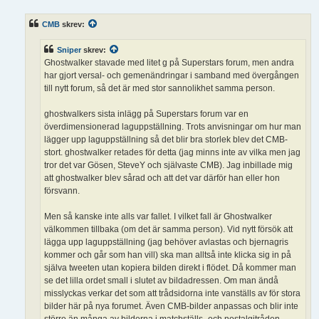
l
ä
CMB
skrev:
g
g
Sniper
skrev:
Ghostwalker stavade med litet g på Superstars forum, men andra
har gjort versal- och gemenändringar i samband med övergången
till nytt forum, så det är med stor sannolikhet samma person.
ghostwalkers sista inlägg på Superstars forum var en
överdimensionerad laguppställning. Trots anvisningar om hur man
lägger upp laguppställning så det blir bra storlek blev det CMB-
stort. ghostwalker retades för detta (jag minns inte av vilka men jag
tror det var Gösen, SteveY och självaste CMB). Jag inbillade mig
att ghostwalker blev sårad och att det var därför han eller hon
försvann.
Men så kanske inte alls var fallet. I vilket fall är Ghostwalker
välkommen tillbaka (om det är samma person). Vid nytt försök att
lägga upp laguppställning (jag behöver avlastas och bjernagris
kommer och går som han vill) ska man alltså inte klicka sig in på
själva tweeten utan kopiera bilden direkt i flödet. Då kommer man
se det lilla ordet small i slutet av bildadressen. Om man ändå
misslyckas verkar det som att trådsidorna inte vanställs av för stora
bilder här på nya forumet. Även CMB-bilder anpassas och blir inte
större än många av bilderna i matchställs- och nostalgitråden.