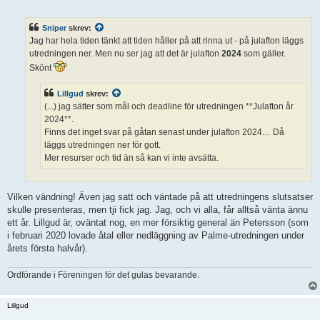
n
l
ä
Sniper
skrev:
g
g
Jag har hela tiden tänkt att tiden håller på att rinna ut - på julafton läggs
utredningen ner. Men nu ser jag att det är julafton
2024
som gäller.
Skönt
Lillgud
skrev:
(...) jag sätter som mål och deadline för utredningen **Julafton år
2024**.
Finns det inget svar på gåtan senast under julafton 2024… Då
läggs utredningen ner för gott.
Mer resurser och tid än så kan vi inte avsätta.
Vilken vändning! Även jag satt och väntade på att utredningens slutsatser
skulle presenteras, men tji fick jag. Jag, och vi alla, får alltså vänta ännu
ett år. Lillgud är, oväntat nog, en mer försiktig general än Petersson (som
i februari 2020 lovade åtal eller nedläggning av Palme-utredningen under
årets första halvår).
Ordförande i Föreningen för det gulas bevarande.
Lillgud