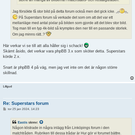
Jag försökte få stor bild på detta forum också men det gick icke.
På Superstars forum så verkade det som om att det var ett
mellanläge med antal pixlar på bilden som gjorde att det blev stor bild.
Tog man till en typ 4k-bild så krymptes den ner till en passande storlek.
Om jag minns rätt..?
Här verkar vi se till att alla håller sig i schack!
Skämt åsido, det verkar vara phpBB 3.x som sköter detta. Superstars
körde 2.x.
Snart är phpBB 4 på väg, men jag vet inte om det är någon större
skillnad.
Lillgud
Re: Superstars forum
I
tor 25 jan 2024, 14:23
n
l
ä
Eastis
skrev:
g
g
Någon klistrade in några inlägg från Linköpings forum i den
matchtråden. Rubriken till dessa trådar är Hur gör vi forumet bättre.