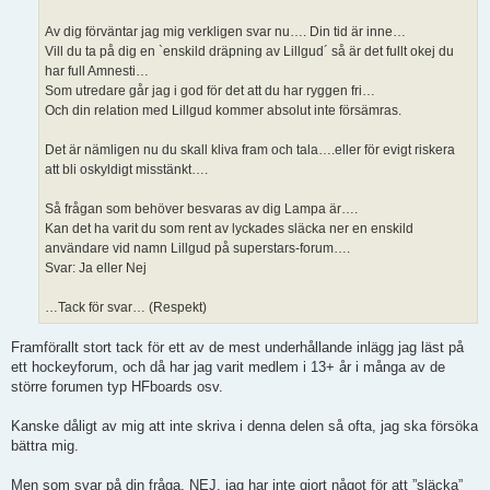
Av dig förväntar jag mig verkligen svar nu…. Din tid är inne…
Vill du ta på dig en `enskild dräpning av Lillgud´ så är det fullt okej du
har full Amnesti…
Som utredare går jag i god för det att du har ryggen fri…
Och din relation med Lillgud kommer absolut inte försämras.
Det är nämligen nu du skall kliva fram och tala….eller för evigt riskera
att bli oskyldigt misstänkt….
Så frågan som behöver besvaras av dig Lampa är….
Kan det ha varit du som rent av lyckades släcka ner en enskild
användare vid namn Lillgud på superstars-forum….
Svar: Ja eller Nej
…Tack för svar… (Respekt)
Framförallt stort tack för ett av de mest underhållande inlägg jag läst på
ett hockeyforum, och då har jag varit medlem i 13+ år i många av de
större forumen typ HFboards osv.
Kanske dåligt av mig att inte skriva i denna delen så ofta, jag ska försöka
bättra mig.
Men som svar på din fråga, NEJ, jag har inte gjort något för att ”släcka”