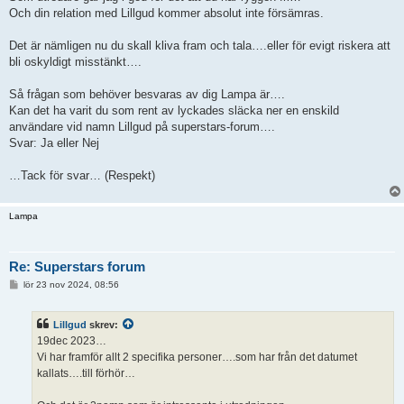
Och din relation med Lillgud kommer absolut inte försämras.
Det är nämligen nu du skall kliva fram och tala….eller för evigt riskera att
bli oskyldigt misstänkt….
Så frågan som behöver besvaras av dig Lampa är….
Kan det ha varit du som rent av lyckades släcka ner en enskild
användare vid namn Lillgud på superstars-forum….
Svar: Ja eller Nej
…Tack för svar… (Respekt)
Lampa
Re: Superstars forum
I
lör 23 nov 2024, 08:56
n
l
ä
Lillgud
skrev:
g
g
19dec 2023…
Vi har framför allt 2 specifika personer….som har från det datumet
kallats….till förhör…