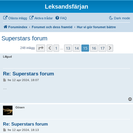
Leksandsfärjan
Olästa inlägg
Aktiva trådar
FAQ
Dark mode
Forumindex
Forumet och dess framtid
Hur vi gör forumet bättre
Superstars forum
Sida
15
av
17
1
13
14
15
16
17
Föregående
Nästa
248 inlägg
…
Lillgud
Re: Superstars forum
I
fre 12 apr 2024, 18:07
n
l
…
ä
g
g
Gösen
Re: Superstars forum
I
fre 12 apr 2024, 18:13