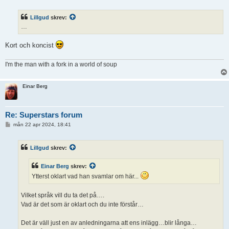
n
l
ä
Lillgud
skrev:
g
g
…
Kort och koncist
I'm the man with a fork in a world of soup
Einar Berg
Re: Superstars forum
I
mån 22 apr 2024, 18:41
n
l
ä
Lillgud
skrev:
g
g
Einar Berg
skrev:
Ytterst oklart vad han svamlar om här...
Vilket språk vill du ta det på….
Vad är det som är oklart och du inte förstår…
Det är väll just en av anledningarna att ens inlägg…blir långa…