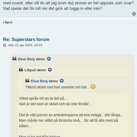
med svaret, eller vill du att jag (som du) skriver en hel uppsats som svar?
Vad spelar det för roll om det gick att logga in eller inte?
Lillgud
Re: Superstars forum
I
mån 22 apr 2024, 20:03
n
l
ä
Einar Berg
skrev:
g
g
Lillgud
skrev:
Einar Berg
skrev:
Ytterst oklart vad han svamlar om här...
Vilket språk vill du ta det på….
Vad är det som är oklart och du inte förstår…
Det är väll just en av anledningarna att ens inlägg…blir långa…
Man måste ner alltid på förskola nivå….för att få alla med på
båten…
Men vi tar det från början….