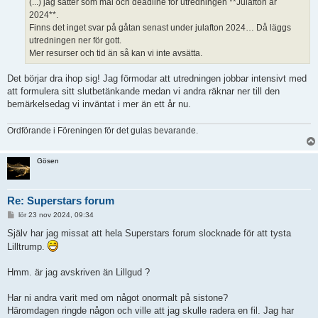
(...) jag sätter som mål och deadline för utredningen **Julafton år
2024**.
Finns det inget svar på gåtan senast under julafton 2024… Då läggs
utredningen ner för gott.
Mer resurser och tid än så kan vi inte avsätta.
Det börjar dra ihop sig! Jag förmodar att utredningen jobbar intensivt med
att formulera sitt slutbetänkande medan vi andra räknar ner till den
bemärkelsedag vi inväntat i mer än ett år nu.
Ordförande i Föreningen för det gulas bevarande.
Gösen
Re: Superstars forum
I
lör 23 nov 2024, 09:34
n
l
Själv har jag missat att hela Superstars forum slocknade för att tysta
ä
Lilltrump.
g
g
Hmm. är jag avskriven än Lillgud ?
Har ni andra varit med om något onormalt på sistone?
Häromdagen ringde någon och ville att jag skulle radera en fil. Jag har