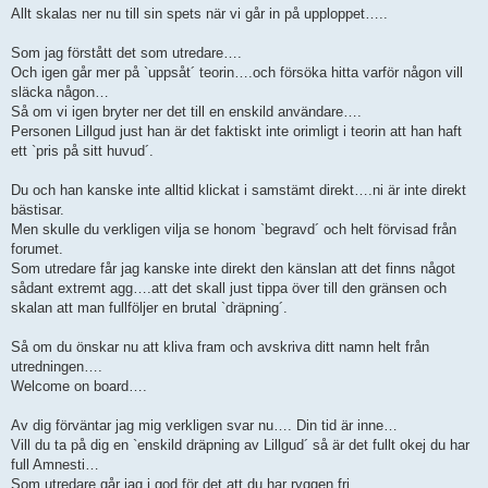
Allt skalas ner nu till sin spets när vi går in på upploppet…..
Som jag förstått det som utredare….
Och igen går mer på `uppsåt´ teorin….och försöka hitta varför någon vill
släcka någon…
Så om vi igen bryter ner det till en enskild användare….
Personen Lillgud just han är det faktiskt inte orimligt i teorin att han haft
ett `pris på sitt huvud´.
Du och han kanske inte alltid klickat i samstämt direkt….ni är inte direkt
bästisar.
Men skulle du verkligen vilja se honom `begravd´ och helt förvisad från
forumet.
Som utredare får jag kanske inte direkt den känslan att det finns något
sådant extremt agg….att det skall just tippa över till den gränsen och
skalan att man fullföljer en brutal `dräpning´.
Så om du önskar nu att kliva fram och avskriva ditt namn helt från
utredningen….
Welcome on board….
Av dig förväntar jag mig verkligen svar nu…. Din tid är inne…
Vill du ta på dig en `enskild dräpning av Lillgud´ så är det fullt okej du har
full Amnesti…
Som utredare går jag i god för det att du har ryggen fri…