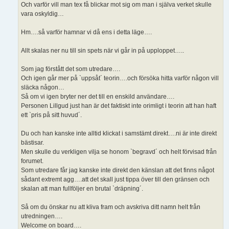
Och varför vill man tex få blickar mot sig om man i själva verket skulle
vara oskyldig…
Hm….så varför hamnar vi då ens i detta läge….
Allt skalas ner nu till sin spets när vi går in på upploppet…..
Som jag förstått det som utredare….
Och igen går mer på `uppsåt´ teorin….och försöka hitta varför någon vill
släcka någon…
Så om vi igen bryter ner det till en enskild användare….
Personen Lillgud just han är det faktiskt inte orimligt i teorin att han haft
ett `pris på sitt huvud´.
Du och han kanske inte alltid klickat i samstämt direkt….ni är inte direkt
bästisar.
Men skulle du verkligen vilja se honom `begravd´ och helt förvisad från
forumet.
Som utredare får jag kanske inte direkt den känslan att det finns något
sådant extremt agg….att det skall just tippa över till den gränsen och
skalan att man fullföljer en brutal `dräpning´.
Så om du önskar nu att kliva fram och avskriva ditt namn helt från
utredningen….
Welcome on board….