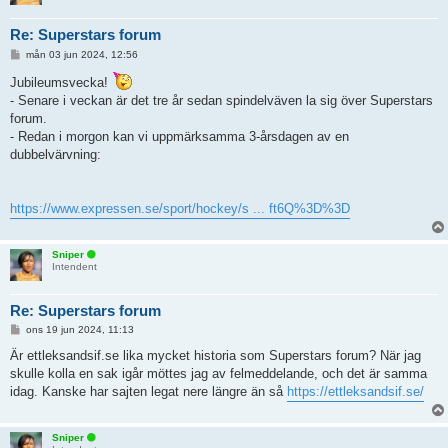
Re: Superstars forum
I
mån 03 jun 2024, 12:56
n
l
Jubileumsvecka!
ä
- Senare i veckan är det tre år sedan spindelväven la sig över Superstars
g
g
forum.
- Redan i morgon kan vi uppmärksamma 3-årsdagen av en
dubbelvärvning:
https://www.expressen.se/sport/hockey/s ... ft6Q%3D%3D
Sniper
Intendent
Re: Superstars forum
I
ons 19 jun 2024, 11:13
n
l
Är ettleksandsif.se lika mycket historia som Superstars forum? När jag
ä
skulle kolla en sak igår möttes jag av felmeddelande, och det är samma
g
g
idag. Kanske har sajten legat nere längre än så
https://ettleksandsif.se/
Sniper