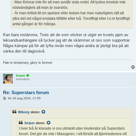
- Man förlorar inte för att man avstår sista ordet. Att tystna innebär inte
nödvändigtvis att man är svarslös.
- Är man kritisk till en spelare eller ledare har man naturligtvis rätt att
yttra det vid något enstaka tillfälle eller två. Tresiffrigt eller t.o.m fyrsiffrigt
antal gånger är för många.
Kan bara instämma. Trots att de som sticker ut utgör en kvarts ppm av
leksandsanhängare så tycker jag att de skämmer ut oss som supportrar.
Några kämpar på för att lyfta nivån men några andra är jävligt bra på att
sänka den till dagisnivå.
Pain is temporary, glory is forever
Sniper
Intendent
Re: Superstars forum
I
fre 16 aug 2024, 17:05
n
l
ä
Wiborg
skrev:
g
g
Sniper
skrev:
I över två år klarade vi oss utmärkt utan moderator på Superstars
forum. Det gör de inte i Masugnen. I ett försök att fjärrmoderera vill