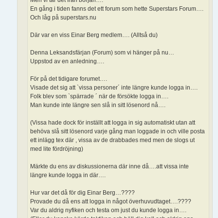
En gång i tiden fanns det ett forum som hette Superstars Forum….
Och låg på superstars.nu
Där var en viss Einar Berg medlem…. (Alltså du)
Denna Leksandsfärjan (Forum) som vi hänger på nu…
Uppstod av en anledning….
För på det tidigare forumet….
Visade det sig att `vissa personer´ inte längre kunde logga in….
Folk blev som `spärrade ´ när de försökte logga in….
Man kunde inte längre sen slå in sitt lösenord nå….
(Vissa hade dock för inställt att logga in sig automatiskt utan att
behöva slå sitt lösenord varje gång man loggade in och ville posta
ett inlägg tex där , vissa av de drabbades med men de slogs ut
med lite fördröjning)
Märkte du ens av diskussionerna där inne då….att vissa inte
längre kunde logga in där….
Hur var det då för dig Einar Berg…????
Provade du då ens att logga in något överhuvudtaget….????
Var du aldrig nyfiken och testa om just du kunde logga in….