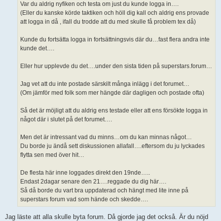
Var du aldrig nyfiken och testa om just du kunde logga in….
(Eller du kanske körde taktiken och höll dig kall och aldrig ens provade
att logga in då , ifall du trodde att du med skulle få problem tex då)
Kunde du fortsätta logga in fortsättningsvis där du…fast flera andra inte
kunde det….
Eller hur upplevde du det….under den sista tiden på superstars.forum…
Jag vet att du inte postade särskilt många inlägg i det forumet…
(Om jämför med folk som mer hängde där dagligen och postade ofta)
Så det är möjligt att du aldrig ens testade eller att ens försökte logga in
något där i slutet på det forumet….
Men det är intressant vad du minns…om du kan minnas något…
Du borde ju ändå sett diskussionen allafall….eftersom du ju lyckades
flytta sen med över hit…
De flesta här inne loggades direkt den 19nde…..
Endast 2dagar senare den 21….reggade du dig här….
Så då borde du vart bra uppdaterad och hängt med lite inne på
superstars forum vad som hände och skedde….
Jag läste att alla skulle byta forum. Då gjorde jag det också. Är du nöjd