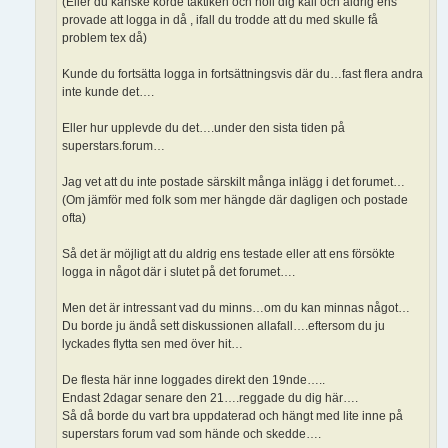
(Eller du kanske körde taktiken och höll dig kall och aldrig ens
provade att logga in då , ifall du trodde att du med skulle få
problem tex då)
Kunde du fortsätta logga in fortsättningsvis där du…fast flera andra
inte kunde det….
Eller hur upplevde du det….under den sista tiden på
superstars.forum…
Jag vet att du inte postade särskilt många inlägg i det forumet…
(Om jämför med folk som mer hängde där dagligen och postade
ofta)
Så det är möjligt att du aldrig ens testade eller att ens försökte
logga in något där i slutet på det forumet….
Men det är intressant vad du minns…om du kan minnas något…
Du borde ju ändå sett diskussionen allafall….eftersom du ju
lyckades flytta sen med över hit…
De flesta här inne loggades direkt den 19nde…..
Endast 2dagar senare den 21….reggade du dig här….
Så då borde du vart bra uppdaterad och hängt med lite inne på
superstars forum vad som hände och skedde….