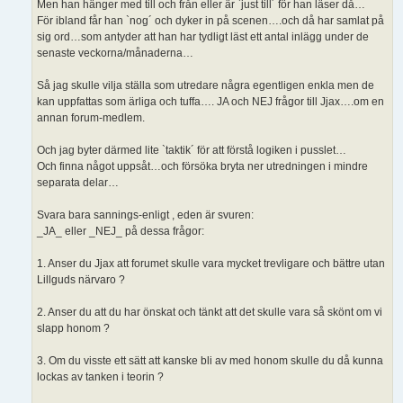
Men han hänger med till och från eller är `just till´ för han läser då…
För ibland får han `nog´ och dyker in på scenen….och då har samlat på
sig ord…som antyder att han har tydligt läst ett antal inlägg under de
senaste veckorna/månaderna…
Så jag skulle vilja ställa som utredare några egentligen enkla men de
kan uppfattas som ärliga och tuffa…. JA och NEJ frågor till Jjax….om en
annan forum-medlem.
Och jag byter därmed lite `taktik´ för att förstå logiken i pusslet…
Och finna något uppsåt…och försöka bryta ner utredningen i mindre
separata delar…
Svara bara sannings-enligt , eden är svuren:
_JA_ eller _NEJ_ på dessa frågor:
1. Anser du Jjax att forumet skulle vara mycket trevligare och bättre utan
Lillguds närvaro ?
2. Anser du att du har önskat och tänkt att det skulle vara så skönt om vi
slapp honom ?
3. Om du visste ett sätt att kanske bli av med honom skulle du då kunna
lockas av tanken i teorin ?