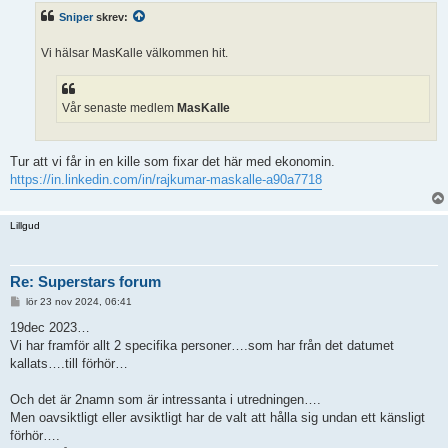
ä
Sniper
skrev:
g
g
Vi hälsar MasKalle välkommen hit.
Vår senaste medlem
MasKalle
Tur att vi får in en kille som fixar det här med ekonomin.
https://in.linkedin.com/in/rajkumar-maskalle-a90a7718
Lillgud
Re: Superstars forum
I
lör 23 nov 2024, 06:41
n
l
19dec 2023…
ä
Vi har framför allt 2 specifika personer….som har från det datumet
g
g
kallats….till förhör…
Och det är 2namn som är intressanta i utredningen….
Men oavsiktligt eller avsiktligt har de valt att hålla sig undan ett känsligt
förhör….