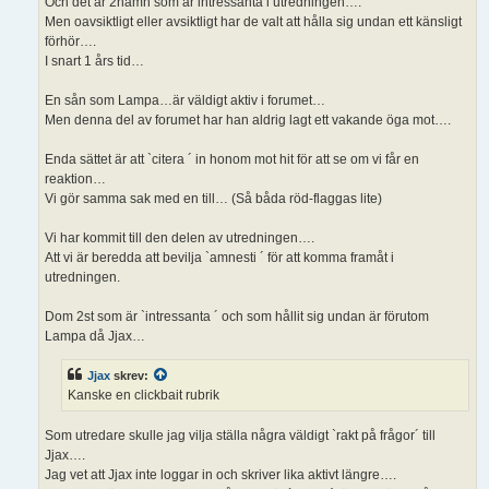
Och det är 2namn som är intressanta i utredningen….
Men oavsiktligt eller avsiktligt har de valt att hålla sig undan ett känsligt
förhör….
I snart 1 års tid…
En sån som Lampa…är väldigt aktiv i forumet…
Men denna del av forumet har han aldrig lagt ett vakande öga mot….
Enda sättet är att `citera ´ in honom mot hit för att se om vi får en
reaktion…
Vi gör samma sak med en till… (Så båda röd-flaggas lite)
Vi har kommit till den delen av utredningen….
Att vi är beredda att bevilja `amnesti ´ för att komma framåt i
utredningen.
Dom 2st som är `intressanta ´ och som hållit sig undan är förutom
Lampa då Jjax…
Jjax
skrev:
Kanske en clickbait rubrik
Som utredare skulle jag vilja ställa några väldigt `rakt på frågor´ till
Jjax….
Jag vet att Jjax inte loggar in och skriver lika aktivt längre….