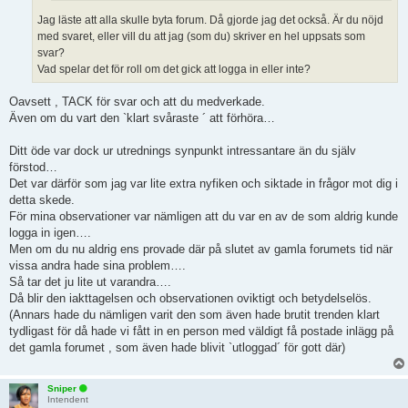
Jag läste att alla skulle byta forum. Då gjorde jag det också. Är du nöjd
med svaret, eller vill du att jag (som du) skriver en hel uppsats som
svar?
Vad spelar det för roll om det gick att logga in eller inte?
Oavsett , TACK för svar och att du medverkade.
Även om du vart den `klart svåraste ´ att förhöra…
Ditt öde var dock ur utrednings synpunkt intressantare än du själv
förstod…
Det var därför som jag var lite extra nyfiken och siktade in frågor mot dig i
detta skede.
För mina observationer var nämligen att du var en av de som aldrig kunde
logga in igen….
Men om du nu aldrig ens provade där på slutet av gamla forumets tid när
vissa andra hade sina problem….
Så tar det ju lite ut varandra….
Då blir den iakttagelsen och observationen oviktigt och betydelselös.
(Annars hade du nämligen varit den som även hade brutit trenden klart
tydligast för då hade vi fått in en person med väldigt få postade inlägg på
det gamla forumet , som även hade blivit `utloggad´ för gott där)
Sniper
Intendent