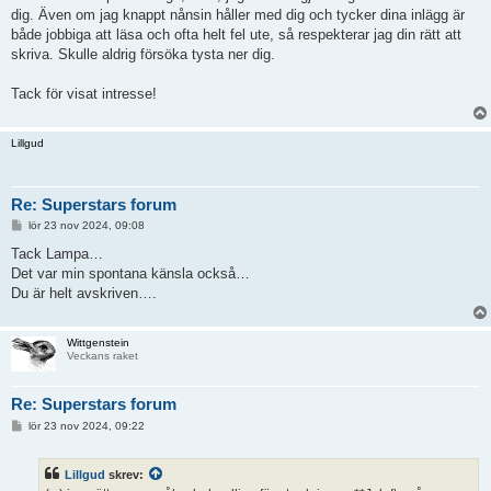
dig. Även om jag knappt nånsin håller med dig och tycker dina inlägg är
både jobbiga att läsa och ofta helt fel ute, så respekterar jag din rätt att
skriva. Skulle aldrig försöka tysta ner dig.
Tack för visat intresse!
Lillgud
Re: Superstars forum
I
lör 23 nov 2024, 09:08
n
l
Tack Lampa…
ä
Det var min spontana känsla också…
g
g
Du är helt avskriven….
Wittgenstein
Veckans raket
Re: Superstars forum
I
lör 23 nov 2024, 09:22
n
l
ä
Lillgud
skrev:
g
g