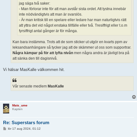
jag säga två saker:
- Man förlorar inte för att man avstår sista ordet. Att tystna innebär
inte nödvändigtvis att man är svarslös.
- Är man kritisk till en spelare eller ledare har man naturligtvis rätt
att yttra det vid något enstaka tillfälle eller två. Tresiffrigt eller t.o.m
fyrsiffrigt antal gånger är för många.
Kan bara instämma. Trots att de som sticker ut utgör en kvarts ppm av
leksandsanhängare så tycker jag att de skämmer ut oss som supportrar.
Några kämpar på för att lyfta nivån
men några andra är jävligt bra på
att sänka den till dagisnivå.
Vi hälsar MasKalle välkommen hit.
Vår senaste medlem
MasKalle
Mats_ume
Kapten
Re: Superstars forum
I
lör 17 aug 2024, 01:12
n
l