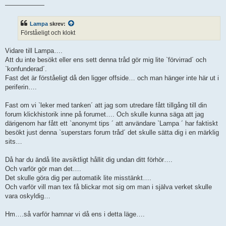
——————
Lampa
skrev:
Förståeligt och klokt
Vidare till Lampa….
Att du inte besökt eller ens sett denna tråd gör mig lite `förvirrad´ och
`konfunderad´.
Fast det är förståeligt då den ligger offside… och man hänger inte här ut i
periferin….
Fast om vi `leker med tanken´ att jag som utredare fått tillgång till din
forum klickhistorik inne på forumet…. Och skulle kunna säga att jag
därigenom har fått ett `anonymt tips ´ att användare `Lampa ´ har faktiskt
besökt just denna `superstars forum tråd´ det skulle sätta dig i en märklig
sits…
Då har du ändå lite avsiktligt hållit dig undan ditt förhör….
Och varför gör man det….
Det skulle göra dig per automatik lite misstänkt….
Och varför vill man tex få blickar mot sig om man i själva verket skulle
vara oskyldig…
Hm….så varför hamnar vi då ens i detta läge….