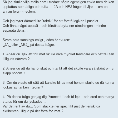
Så jag skulle vilja ställa som utredare några egentligen enkla men de kan
uppfattas som ärliga och tuffa…. JA och NEJ frågor till Jjax….om en
annan forum-medlem.
Och jag byter därmed lite `taktik´ för att förstå logiken i pusslet…
Och finna något uppsåt…och försöka bryta ner utredningen i mindre
separata delar…
Svara bara sannings-enligt , eden är svuren:
_JA_ eller _NEJ_ på dessa frågor:
1. Anser du Jjax att forumet skulle vara mycket trevligare och bättre utan
Lillguds närvaro ?
2. Anser du att du har önskat och tänkt att det skulle vara så skönt om vi
slapp honom ?
3. Om du visste ett sätt att kanske bli av med honom skulle du då kunna
lockas av tanken i teorin ?
4. På denna fråga ger jag dig `Amnesti ´ och fri lejd…och cred och martyr-
status för om du lyckades…
Var det rent av du… Som släckte ner specifikt just den enskilda
skribenten Lillgud på det förra forumet ?