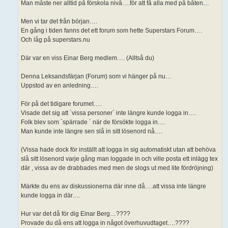
Man måste ner alltid på förskola nivå….för att få alla med på båten…
Men vi tar det från början….
En gång i tiden fanns det ett forum som hette Superstars Forum….
Och låg på superstars.nu
Där var en viss Einar Berg medlem…. (Alltså du)
Denna Leksandsfärjan (Forum) som vi hänger på nu…
Uppstod av en anledning….
För på det tidigare forumet….
Visade det sig att `vissa personer´ inte längre kunde logga in….
Folk blev som `spärrade ´ när de försökte logga in….
Man kunde inte längre sen slå in sitt lösenord nå….
(Vissa hade dock för inställt att logga in sig automatiskt utan att behöva
slå sitt lösenord varje gång man loggade in och ville posta ett inlägg tex
där , vissa av de drabbades med men de slogs ut med lite fördröjning)
Märkte du ens av diskussionerna där inne då….att vissa inte längre
kunde logga in där….
Hur var det då för dig Einar Berg…????
Provade du då ens att logga in något överhuvudtaget….????