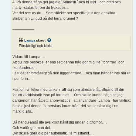
4. På denna fråga ger jag dig `Amnesti ´ och fri lejd…och cred och
martyr-status för om du lyckades…
Var det rent av du… Som släckte ner specifikt just den enskilda
skribenten Lillgud på det förra forumet ?
——————
Lampa
skrev:
Förståeligt och klokt
Vidare till Lampa….
Att du inte besökt eller ens sett denna tråd gör mig lite `förvirrad´ och
`konfunderad´.
Fast det är förståeligt då den ligger offside… och man hänger inte här ut
i periferin….
Fast om vi `leker med tanken´ att jag som utredare fått tillgång till din
forum klickhistorik inne på forumet…. Och skulle kunna säga att jag
därigenom har fått ett `anonymt tips ´ att användare `Lampa ´ har faktiskt
besökt just denna `superstars forum tråd´ det skulle sätta dig i en
märklig sits…
Då har du ändå lite avsiktligt hållit dig undan ditt förhör….
Och varför gör man det….
Det skulle göra dig per automatik lite misstänkt….