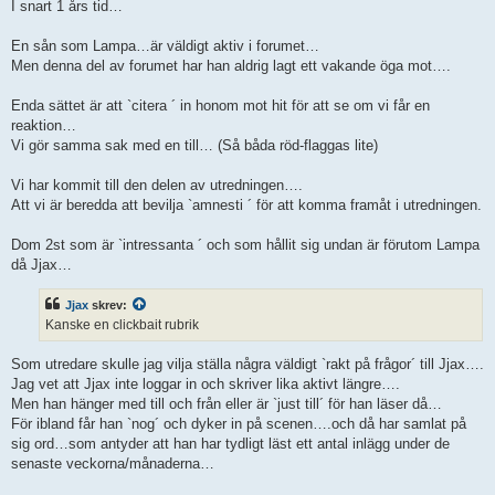
I snart 1 års tid…
En sån som Lampa…är väldigt aktiv i forumet…
Men denna del av forumet har han aldrig lagt ett vakande öga mot….
Enda sättet är att `citera ´ in honom mot hit för att se om vi får en
reaktion…
Vi gör samma sak med en till… (Så båda röd-flaggas lite)
Vi har kommit till den delen av utredningen….
Att vi är beredda att bevilja `amnesti ´ för att komma framåt i utredningen.
Dom 2st som är `intressanta ´ och som hållit sig undan är förutom Lampa
då Jjax…
Jjax
skrev:
Kanske en clickbait rubrik
Som utredare skulle jag vilja ställa några väldigt `rakt på frågor´ till Jjax….
Jag vet att Jjax inte loggar in och skriver lika aktivt längre….
Men han hänger med till och från eller är `just till´ för han läser då…
För ibland får han `nog´ och dyker in på scenen….och då har samlat på
sig ord…som antyder att han har tydligt läst ett antal inlägg under de
senaste veckorna/månaderna…