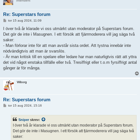
Intendent
Re: Superstars forum
I
tor 15 aug 2024, 11:09
n
l
I över två år klarade vi oss utmärkt utan moderator på Superstars forum.
ä
Det gör de inte i Masugnen. I ett försök att fjärrmoderera vill jag säga två
g
g
saker:
- Man förlorar inte för att man avstår sista ordet. Att tystna innebär inte
nödvändigtvis att man är svarslös.
- Är man kritisk till en spelare eller ledare har man naturligtvis rätt att yttra
det vid något enstaka tillfälle eller två. Tresiffrigt eller t.o.m fyrsiffrigt antal
gånger är för många.
Wiborg
Re: Superstars forum
I
tor 15 aug 2024, 15:16
n
l
ä
Sniper
skrev:
g
g
I över två år klarade vi oss utmärkt utan moderator på Superstars forum.
Det gör de inte i Masugnen. I ett försök att fjärrmoderera vill jag säga två
saker: