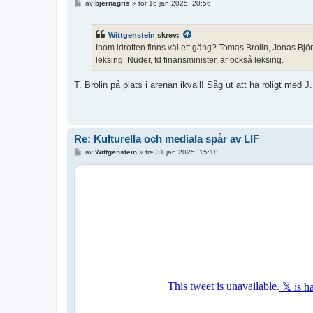
I
av
bjernagris
»
tor 16 jan 2025, 20:56
n
l
ä
Wittgenstein
skrev:
g
g
Inom idrotten finns väl ett gäng? Tomas Brolin, Jonas 
leksing. Nuder, fd finansminister, är också leksing.
T. Brolin på plats i arenan ikväll! Såg ut att ha roligt med J
Re: Kulturella och mediala spår av LIF
I
av
Wittgenstein
»
fre 31 jan 2025, 15:18
n
l
ä
g
g