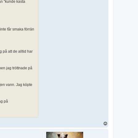
an ”kunde kasta
inte får smaka förrän
 på att de alltid har
men jag tröttnade på
ajen vann. Jag köpte
ag på
U
p
p