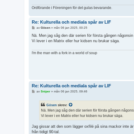
Ordförande i Föreningen för det gulas bevarande.
Re: Kulturella och mediala spår av LIF
I
av
Gösen
»
mån 06 jan 2025, 00:25
n
l
Nä. Men jag såg den där serien för första gången någonsin i
ä
Vi lever i en Matrix eller hur kidsen nu brukar säga.
g
g
I'm the man with a fork in a world of soup
Re: Kulturella och mediala spår av LIF
I
av
Sniper
»
mån 06 jan 2025, 09:46
n
l
ä
Gösen
skrev:
g
g
Nä. Men jag såg den där serien för första gången någonsin
Vi lever i en Matrix eller hur kidsen nu brukar säga.
Jag gissar att den som lägger oxfilé på sina mackor inte 
från tidigt 90-tal.