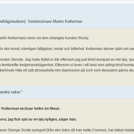
elltågsbutiken): Serietecknare Martin Kellerman
v Martin Kellermans serie om den ohängda hunden Rocky.
ör stor konst; nämligen fattigdom, misär och bitterhet. Kellerman skriver själv om s
orten Stuvsta. Jag hade flyttat in där eftersom jag just blivit dumpad av min tjej, sp
femtioelfte tredjehandslägenhet. Eftersom vi lever i ett land som aldrig blivit bom
 behövde hitta ett sätt att bearbeta min depression på (och som dessutom gärna sku
 andra saker."
Kellerman tecknar hellre än filmar.
era; jag fick spö av en tjej nyligen, säger han.
aren George Scotts autograf (från den tiden då han hette Cramne), har käkat mid