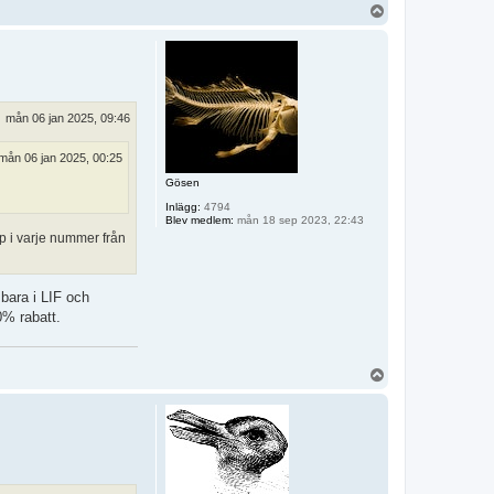
U
p
p
mån 06 jan 2025, 09:46
mån 06 jan 2025, 00:25
Gösen
Inlägg:
4794
Blev medlem:
mån 18 sep 2023, 22:43
p i varje nummer från
 bara i LIF och
0% rabatt.
U
p
p