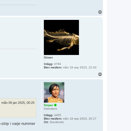
U
p
p
Gösen
Inlägg:
4794
Blev medlem:
mån 18 sep 2023, 22:43
U
p
p
mån 06 jan 2025, 00:25
Sniper
Intendent
Inlägg:
4405
Blev medlem:
mån 18 sep 2023, 20:17
Ort:
Stockholm
-strip i varje nummer