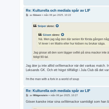
Re: Kulturella och mediala spår av LIF
I
av
Gösen
»
mån 06 jan 2025, 10:22
n
l
ä
Sniper
skrev:
g
g
Gösen
skrev:
Nä. Men jag såg den där serien för första gången någo
Vi lever i en Matrix eller hur kidsen nu brukar säga.
Jag gissar att den som lägger oxfilé på sina mackor inte
tidigt 90-tal.
Jag äter ju inte alltid oxfilemackor när det vankas match. 
Leksands GK. Och ett högst tillfälligt i Jula Club då det v
I'm the man with a fork in a world of soup
Re: Kulturella och mediala spår av LIF
I
av
Wittgenstein
»
mån 06 jan 2025, 10:27
n
l
Gösen kanske intar sina oxfilémackor samtidigt som han l
ä
g