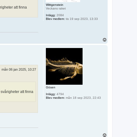
Wittgenstein
gheter att finna
Veckans raket
Inlägg:
2084
Blev medlem:
tis 19 sep 2023, 13:33
U
p
p
mån 06 jan 2025, 10:27
Gösen
vårigheter att finna
Inlägg:
4794
Blev medlem:
mån 18 sep 2023, 22:43
U