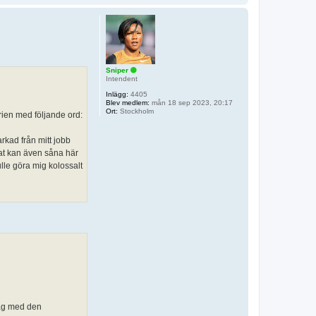
p
p
Sniper
Intendent
Inlägg:
4405
Blev medlem:
mån 18 sep 2023, 20:17
Ort:
Stockholm
erien med följande ord:
arkad från mitt jobb
bat kan även såna här
lle göra mig kolossalt
dag med den