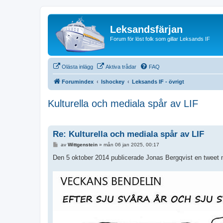
Leksandsfärjan
Forum för löst folk som gillar Leksands IF
Olästa inlägg
Aktiva trådar
FAQ
Forumindex
Ishockey
Leksands IF - övrigt
Kulturella och mediala spår av LIF
Re: Kulturella och mediala spår av LIF
I
av
Wittgenstein
»
mån 06 jan 2025, 00:17
n
l
Den 5 oktober 2014 publicerade Jonas Bergqvist en tweet 
ä
g
g