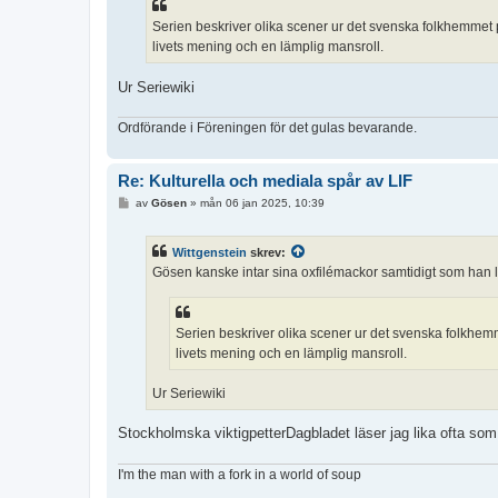
g
Serien beskriver olika scener ur det svenska folkhemmet
livets mening och en lämplig mansroll.
Ur Seriewiki
Ordförande i Föreningen för det gulas bevarande.
Re: Kulturella och mediala spår av LIF
I
av
Gösen
»
mån 06 jan 2025, 10:39
n
l
ä
Wittgenstein
skrev:
g
g
Gösen kanske intar sina oxfilémackor samtidigt som han 
Serien beskriver olika scener ur det svenska folkhe
livets mening och en lämplig mansroll.
Ur Seriewiki
Stockholmska viktigpetterDagbladet läser jag lika ofta som
I'm the man with a fork in a world of soup