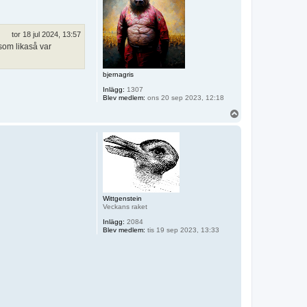
tor 18 jul 2024, 13:57
som likaså var
bjernagris
Inlägg:
1307
Blev medlem:
ons 20 sep 2023, 12:18
U
p
p
Wittgenstein
Veckans raket
Inlägg:
2084
Blev medlem:
tis 19 sep 2023, 13:33