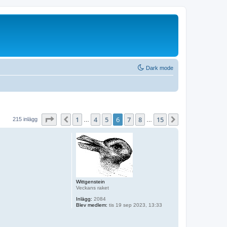
Dark mode
Sida
6
av
15
1
4
5
6
7
8
15
Föregående
Nästa
215 inlägg
…
…
Wittgenstein
Veckans raket
Inlägg:
2084
Blev medlem:
tis 19 sep 2023, 13:33