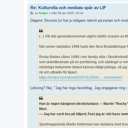
Re: Kulturella och mediala spår av LIF
I
av
Sniper
»
mån 06 jan 2025, 15:14
n
l
Dagens Stuvsta (vi har ju tidigare nämnt pizzerian och mod
ä
g
g
(...) Vår tids generationsroman utgörs därför snarare a
När serien startades 1998 hade den flera förutsättningar f
Rocky föddes våren 1998 i min familjs villa i Stockholmsför
som skämttecknare på en porrtidning, och utslängd ur min 
världsliga bekymmer ibland kännas riktigt jobbiga, så jag
rik och attraktiv för tjejer).
https://motpol.nu/oskorei/2007/12/26/ro ... nsromanen/
Leksing? Nej. "Jag har inga favoritlag. Jag engagerar mig i
Han är ingen hängiven idrottsfantast — Martin ”Rocky” 
Men:
— Jag har varit bra på biljard. Fast jag är rätt kass num
Sportmagasinets Martin Kellerman kan stoltsera med box