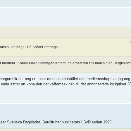
nsin i en fråga i På Spåret i fredags.
 är medlem i Kommunal? I tidningen Kommunalarbetaren fick man sig en Berglin-stri
Imorgon blir det nog en toast med löjrom istället och medlemsskap har jag nog
ar enda sättet att köpa den där kaffemaskinen till det annonserade lockpriset 5
äser Svenska Dagbladet. Berglin har publicerats i SvD sedan 1995.