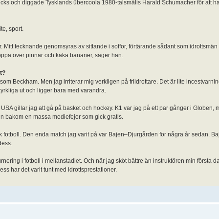
ucks och diggade Tysklands übercoola 1980-talsmålis Harald Schumacher för att h
te, sport.
r. Mitt tecknande genomsyras av sittande i soffor, förtärande sådant som idrottsmän 
 hoppa över pinnar och käka bananer, säger han.
t?
som Beckham. Men jag irriterar mig verkligen på friidrottare. Det är lite incestvarning
ikyrkliga ut och ligger bara med varandra.
i USA gillar jag att gå på basket och hockey. K1 var jag på ett par gånger i Globen, 
aden bakom en massa mediefejor som gick gratis.
ensk fotboll. Den enda match jag varit på var Bajen–Djurgården för några år sedan. B
dess.
ering i fotboll i mellanstadiet. Och när jag sköt bättre än instruktören min första d
s har det varit tunt med idrottsprestationer.