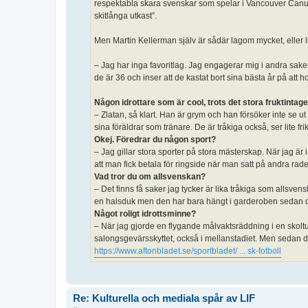
respektabla skara svenskar som spelar i Vancouver ­Can
skitlånga utkast”.
Men Martin Kellerman själv är sådär ­lagom mycket, eller li
– Jag har inga favoritlag. Jag engagerar mig i andra sake
de är 36 och inser att de kastat bort sina bästa år på att
Någon idrottare som är cool, trots det stora fruktintage
– Zlatan, så klart. Han är grym och han försöker inte se ut 
sina föräldrar som tränare. De är tråkiga också, ser lite fr
Okej. Föredrar du någon sport?
– Jag gillar stora sporter på stora mästerskap. När jag är 
att man fick betala för ringside när man satt på andra r
Vad tror du om allsvenskan?
– Det finns få saker jag tycker är lika tråkiga som allsv
en halsduk men den har bara hängt i garderoben sedan 
Något roligt idrottsminne?
– När jag gjorde en flygande målvaktsräddning i en skolturn
salongsgevärsskyttet, också i mellanstadiet. Men sedan des
https://www.aftonbladet.se/sportbladet/ ... sk-fotboll
Re: Kulturella och mediala spår av LIF